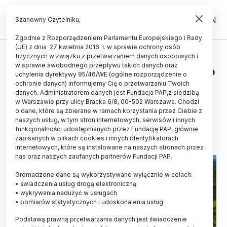
PL
EN
Szanowny Czytelniku,
Zgodnie z Rozporządzeniem Parlamentu Europejskiego i Rady
(UE) z dnia 27 kwietnia 2016 r. w sprawie ochrony osób
ŚWIAT
fizycznych w związku z przetwarzaniem danych osobowych i
w sprawie swobodnego przepływu takich danych oraz
Brazylia/ W Amazonii odnaleziono
uchylenia dyrektywy 95/46/WE (ogólne rozporządzenie o
portugalską osadę z czasów
ochronie danych) informujemy Cię o przetwarzaniu Twoich
danych. Administratorem danych jest Fundacja PAP,z siedzibą
kolonialnych
w Warszawie przy ulicy Bracka 6/8, 00-502 Warszawa. Chodzi
o dane, które są zbierane w ramach korzystania przez Ciebie z
08.12.2024
aktualizacja: 08.12.2024
naszych usług, w tym stron internetowych, serwisów i innych
1 minuta czytania
funkcjonalności udostępnianych przez Fundację PAP, głównie
zapisanych w plikach cookies i innych identyfikatorach
internetowych, które są instalowane na naszych stronach przez
nas oraz naszych zaufanych partnerów Fundacji PAP.
Gromadzone dane są wykorzystywane wyłącznie w celach:
• świadczenia usług drogą elektroniczną
• wykrywania nadużyć w usługach
• pomiarów statystycznych i udoskonalenia usług
Podstawą prawną przetwarzania danych jest świadczenie