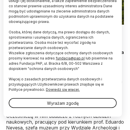
usługi i jej doskonalenie, a także zapewnienie bezpieczeństwa
co stanowi prawnie uzasadniony interes administratora Dane
mogą być udostępniane na zlecenie administratora danych
podmiotom uprawnionym do uzyskania danych na podstawie
obowiązującego prawa.
Fot. Adobe Stock
Osoba, której dane dotyczą, ma prawo dostępu do danych,
sprostowania i usunięcia danych, ograniczenia ich
Ekipa archeologów z Brazylii odnalazła w Puszczy
przetwarzania. Osoba może też wycofać zgodę na
Amazońskiej miejscowość założoną w czasach
przetwarzanie danych osobowych.
kolonialnych przez Portugalczyków. Osada istniała
Wszelkie zgłoszenia dotyczące ochrony danych osobowych
w środku lasu w XVIII w.
prosimy kierować na adres
fundacja@pap.pl
lub pisemnie na
adres Fundacja PAP, ul. Bracka 6/8, 00-502 Warszawa z
dopiskiem "ochrona danych osobowych"
Porzucona przed wiekami osada, zlokalizowana w
Więcej o zasadach przetwarzania danych osobowych i
stanie Rondonia, na zachodzie Brazylii, była rozległa
przysługujących Użytkownikowi prawach znajduje się w
- poinformowali naukowcy lokalne media.
Polityce prywatności.
Dowiedz się więcej.
Wyrażam zgodę
Osadę z czasów kolonialnych odkryto w ramach
projektu badawczego o nazwie Amazonia Revelada.
Uczestniczą w nim badacze z różnych dziedzin
naukowych, pracujący pod kierunkiem prof. Eduardo
Nevesa, szefa muzeum przy Wydziale Archeologii i