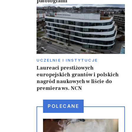
patologiami
UCZELNIE I INSTYTUCJE
Laureaci prestiżowych
europejskich grantów i polskich
nagród naukowych w liście do
premiera ws. NCN
POLECANE