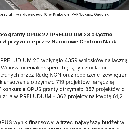
przy ul. Twardowskiego 16 w Krakowie. PAP/Łukasz Gągulski
ło granty OPUS 27 i PRELUDIUM 23 o łącznej
n zł przyznane przez Narodowe Centrum Nauki.
 PRELUDIUM 23 wpłynęło 4359 wniosków na łączną
 Wnioski oceniali eksperci będący członkami
łanych przez Radę NCN oraz recenzenci zewnętrzni
Finansowanie otrzymało 719 projektów na łączną
W konkursie OPUS granty otrzymało 357 projektów o
n zł, a w PRELUDIUM – 362 projekty na kwotę 61,2
 OPUS wynik finansowy, a trzeci najwyższy budżet w