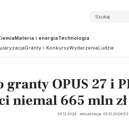
Ziemia
Materia i energia
Technologia
ularyzacja
Granty i Konkursy
Wydarzenia
Ludzie
o granty OPUS 27 i
ci niemal 665 mln zł
05.12.2024
aktualizacja: 05.12.2024
2