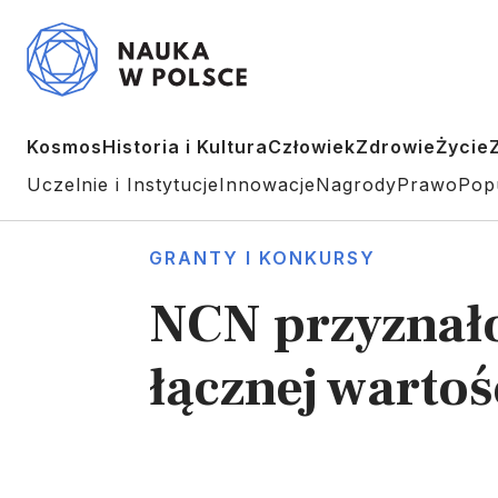
Kosmos
Historia i Kultura
Człowiek
Zdrowie
Życie
Uczelnie i Instytucje
Innowacje
Nagrody
Prawo
Pop
GRANTY I KONKURSY
NCN przyznał
łącznej wartoś