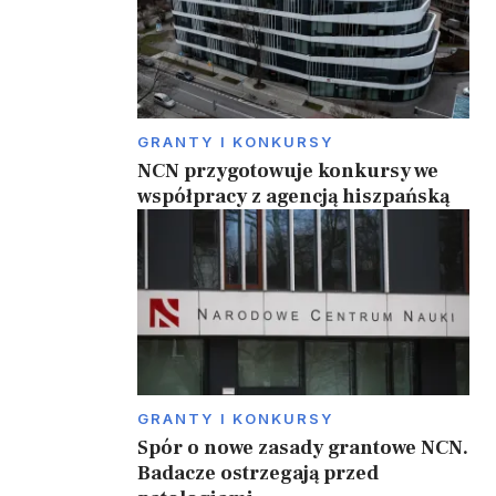
GRANTY I KONKURSY
NCN przygotowuje konkursy we
współpracy z agencją hiszpańską
GRANTY I KONKURSY
Spór o nowe zasady grantowe NCN.
Badacze ostrzegają przed