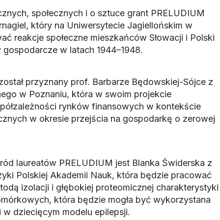
cznych, społecznych i o sztuce grant PRELUDIUM
rnagiel, który na Uniwersytecie Jagiellońskim w
ać reakcje społeczne mieszkańców Słowacji i Polski
y gospodarcze w latach 1944–1948.
ostał przyznany prof. Barbarze Będowskiej-Sójce z
ego w Poznaniu, która w swoim projekcie
półzależności rynków finansowych w kontekście
ycznych w okresie przejścia na gospodarkę o zerowej
śród laureatów PRELUDIUM jest Blanka Świderska z
fizyki Polskiej Akademii Nauk, która będzie pracować
dą izolacji i głębokiej proteomicznej charakterystyki
mórkowych, która będzie mogła być wykorzystana
 w dziecięcym modelu epilepsji.