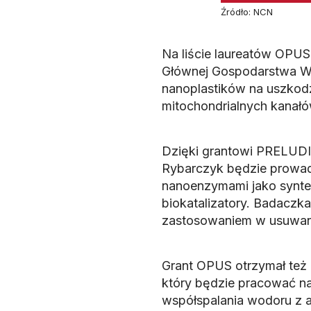
Źródło: NCN
Na liście laureatów OPUS 
Głównej Gospodarstwa Wie
nanoplastików na uszkodz
mitochondrialnych kanał
Dzięki grantowi PRELUDI
Rybarczyk będzie prowadz
nanoenzymami jako syntet
biokatalizatory. Badaczka 
zastosowaniem w usuwan
Grant OPUS otrzymał też p
który będzie pracować na
współspalania wodoru z a