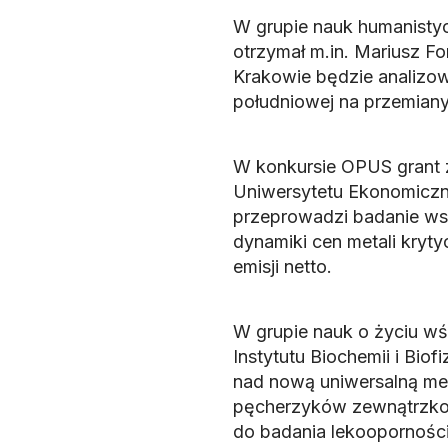
W grupie nauk humanisty
otrzymał m.in. Mariusz Fo
Krakowie będzie analizow
południowej na przemian
W konkursie OPUS grant z
Uniwersytetu Ekonomiczn
przeprowadzi badanie ws
dynamiki cen metali kryt
emisji netto.
W grupie nauk o życiu w
Instytutu Biochemii i Bio
nad nową uniwersalną meto
pęcherzyków zewnątrzko
do badania lekooporności