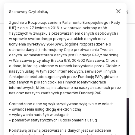
PL
EN
Szanowny Czytelniku,
Zgodnie z Rozporządzeniem Parlamentu Europejskiego i Rady
(UE) z dnia 27 kwietnia 2016 r. w sprawie ochrony osób
KOSMOS
fizycznych w związku z przetwarzaniem danych osobowych i
w sprawie swobodnego przepływu takich danych oraz
Ekspert: bez danych satelitarnych
uchylenia dyrektywy 95/46/WE (ogólne rozporządzenie o
nie mogą funkcjonować rolnictwo,
ochronie danych) informujemy Cię o przetwarzaniu Twoich
danych. Administratorem danych jest Fundacja PAP,z siedzibą
wielki biznes czy wojsko
w Warszawie przy ulicy Bracka 6/8, 00-502 Warszawa. Chodzi
o dane, które są zbierane w ramach korzystania przez Ciebie z
ANNA BUGAJSKA
naszych usług, w tym stron internetowych, serwisów i innych
04.12.2024
aktualizacja: 04.12.2024
funkcjonalności udostępnianych przez Fundację PAP, głównie
6 minut czytania
zapisanych w plikach cookies i innych identyfikatorach
internetowych, które są instalowane na naszych stronach przez
nas oraz naszych zaufanych partnerów Fundacji PAP.
Gromadzone dane są wykorzystywane wyłącznie w celach:
• świadczenia usług drogą elektroniczną
• wykrywania nadużyć w usługach
• pomiarów statystycznych i udoskonalenia usług
Podstawą prawną przetwarzania danych jest świadczenie