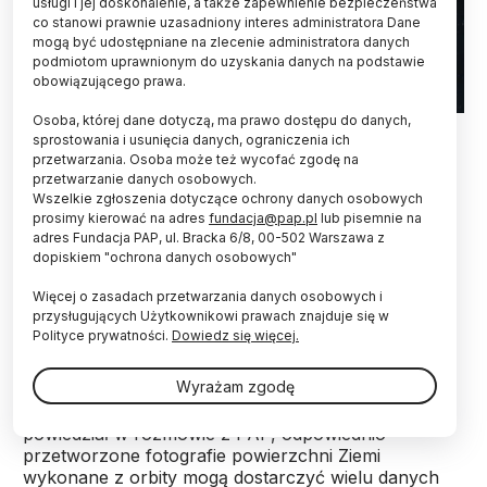
usługi i jej doskonalenie, a także zapewnienie bezpieczeństwa
co stanowi prawnie uzasadniony interes administratora Dane
mogą być udostępniane na zlecenie administratora danych
podmiotom uprawnionym do uzyskania danych na podstawie
obowiązującego prawa.
Osoba, której dane dotyczą, ma prawo dostępu do danych,
Fot. Adobe Stock
sprostowania i usunięcia danych, ograniczenia ich
przetwarzania. Osoba może też wycofać zgodę na
Przedsiębiorstwa na podstawie danych
przetwarzanie danych osobowych.
satelitarnych szacują ceny ropy naftowej albo
Wszelkie zgłoszenia dotyczące ochrony danych osobowych
obroty centrów handlowych, rolnicy dzięki
prosimy kierować na adres
fundacja@pap.pl
lub pisemnie na
zdjęciom z kosmosu wiedzą, gdzie stosować
adres Fundacja PAP, ul. Bracka 6/8, 00-502 Warszawa z
dopiskiem "ochrona danych osobowych"
opryski, a armie bez informacji z orbity nie mają
szans wygrywać wojen – powiedział PAP Jacek
Więcej o zasadach przetwarzania danych osobowych i
Kosiec z Creotech Instruments.
przysługujących Użytkownikowi prawach znajduje się w
Polityce prywatności.
Dowiedz się więcej.
Jacek Kosiec jest wiceprezesem Creotech
Wyrażam zgodę
Instruments, największej polskiej firmy
opracowującej technologie kosmiczne. Jak
powiedział w rozmowie z PAP, odpowiednio
przetworzone fotografie powierzchni Ziemi
wykonane z orbity mogą dostarczyć wielu danych