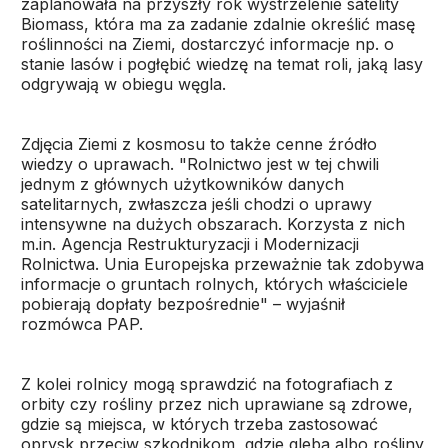
zaplanowała na przyszły rok wystrzelenie satelity
Biomass, która ma za zadanie zdalnie określić masę
roślinności na Ziemi, dostarczyć informacje np. o
stanie lasów i pogłębić wiedzę na temat roli, jaką lasy
odgrywają w obiegu węgla.
Zdjęcia Ziemi z kosmosu to także cenne źródło
wiedzy o uprawach. "Rolnictwo jest w tej chwili
jednym z głównych użytkowników danych
satelitarnych, zwłaszcza jeśli chodzi o uprawy
intensywne na dużych obszarach. Korzysta z nich
m.in. Agencja Restrukturyzacji i Modernizacji
Rolnictwa. Unia Europejska przeważnie tak zdobywa
informacje o gruntach rolnych, których właściciele
pobierają dopłaty bezpośrednie" – wyjaśnił
rozmówca PAP.
Z kolei rolnicy mogą sprawdzić na fotografiach z
orbity czy rośliny przez nich uprawiane są zdrowe,
gdzie są miejsca, w których trzeba zastosować
oprysk przeciw szkodnikom, gdzie gleba albo rośliny