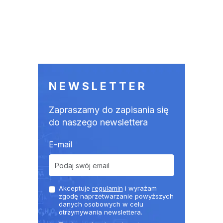
NEWSLETTER
Zapraszamy do zapisania się
do naszego newslettera
E-mail
Akceptuje
regulamin
i wyrażam
zgodę naprzetwarzanie powyższych
danych osobowych w celu
otrzymywania newslettera.