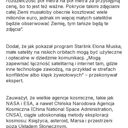
rozdzielczość pół metra na pół metra za przystępną
cenę, bo to jest też ważne. Pokrycie takimi zdjęciami
całej Ziemi musiałoby obecnie kosztować wiele
milionów euro, jednak im więcej małych satelitów
będzie obserwować Ziemię, tym tańsze będą te
zdjęcia”.
Dodał, że jak pokazał program Starlink Elona Muska,
małe satelity na niskich orbitach mogą być użyteczne
i opłacalne w dziedzinie komunikacji. „Mogą
zapewniać łączność satelitarną i internet tam, gdzie
inne technologie zawodzą, na przykład w strefach
konfliktów albo klęsk żywiołowych” – przekonywał
ekspert.
Zauważył, że wielkie agencje kosmiczne, takie jak
NASA i ESA, a nawet Chińska Narodowa Agencja
Kosmiczna (China National Space Administration,
CNSA), ciągle udoskonalają metody eksploracji
kosmosu: Księżyca, asteroid, Marsa i przestrzeni
poza Układem Słonecznym.