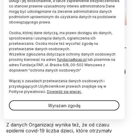
usługi i jej doskonalenie, a także zapewnienie bezpieczeństwa
co stanowi prawnie uzasadniony interes administratora Dane
mogą być udostępniane na zlecenie administratora danych
podmiotom uprawnionym do uzyskania danych na podstawie
obowiązującego prawa.
Fot. Adobe Stock
Osoba, której dane dotyczą, ma prawo dostępu do danych,
sprostowania i usunięcia danych, ograniczenia ich
W ubiegłym roku na świecie odnotowano o 20
przetwarzania. Osoba może też wycofać zgodę na
procent więcej zachorowań na odrę niż w 2022 r. -
przetwarzanie danych osobowych.
podała Światowa Organizacja Zdrowia (WHO).
Wszelkie zgłoszenia dotyczące ochrony danych osobowych
Raport na ten temat informuje, że w 2023 r.
prosimy kierować na adres
fundacja@pap.pl
lub pisemnie na
odnotowano łącznie 10,3 mln przypadków odry.
adres Fundacja PAP, ul. Bracka 6/8, 00-502 Warszawa z
dopiskiem "ochrona danych osobowych"
Zmarło ponad 107 tys. osób, głównie dzieci poniżej
5 lat.
Więcej o zasadach przetwarzania danych osobowych i
przysługujących Użytkownikowi prawach znajduje się w
Polityce prywatności.
Dowiedz się więcej.
WHO podała, że w ubiegłym roku odnotowano
ogniska odry w 57 krajach podczas gdy w 2022 r.
Wyrażam zgodę
było ich 36.
Z danych Organizacji wynika też, że od czasu
epidemii covid-19 liczba dzieci, które otrzymały