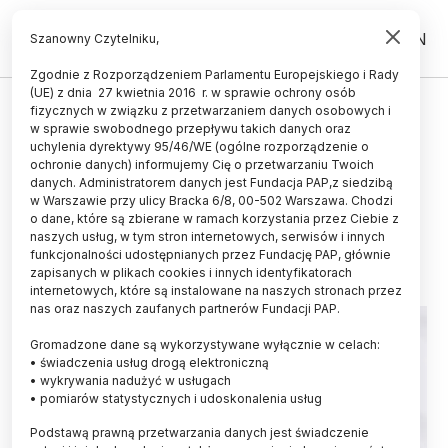
PL
EN
Szanowny Czytelniku,
Zgodnie z Rozporządzeniem Parlamentu Europejskiego i Rady
(UE) z dnia 27 kwietnia 2016 r. w sprawie ochrony osób
ŚWIAT
fizycznych w związku z przetwarzaniem danych osobowych i
w sprawie swobodnego przepływu takich danych oraz
WHO: w 2023 roku o 20 proc.
uchylenia dyrektywy 95/46/WE (ogólne rozporządzenie o
więcej zachorowań na odrę licząc
ochronie danych) informujemy Cię o przetwarzaniu Twoich
danych. Administratorem danych jest Fundacja PAP,z siedzibą
rok do roku
w Warszawie przy ulicy Bracka 6/8, 00-502 Warszawa. Chodzi
o dane, które są zbierane w ramach korzystania przez Ciebie z
20.11.2024
aktualizacja: 20.11.2024
naszych usług, w tym stron internetowych, serwisów i innych
1 minuta czytania
funkcjonalności udostępnianych przez Fundację PAP, głównie
zapisanych w plikach cookies i innych identyfikatorach
internetowych, które są instalowane na naszych stronach przez
nas oraz naszych zaufanych partnerów Fundacji PAP.
Gromadzone dane są wykorzystywane wyłącznie w celach:
• świadczenia usług drogą elektroniczną
• wykrywania nadużyć w usługach
• pomiarów statystycznych i udoskonalenia usług
Podstawą prawną przetwarzania danych jest świadczenie