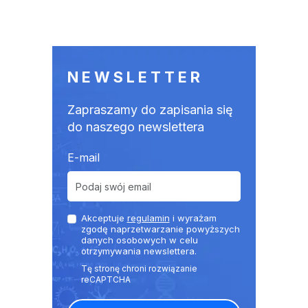
NEWSLETTER
Zapraszamy do zapisania się
do naszego newslettera
E-mail
Akceptuje
regulamin
i wyrażam
zgodę naprzetwarzanie powyższych
danych osobowych w celu
otrzymywania newslettera.