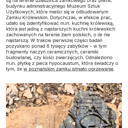
są na terenie dziedzińca zamkowego oraz piwnic
budynku administracyjnego Muzeum Sztuk
Użytkowych, które mieści się w odbudowanym
Zamku Królewskim. Dotychczas, w efekcie prac,
udało się zidentyfikować m.in. kuchnię królewską,
która jest jedną z najstarszych kuchni królewskich
zachowanych na terenie ziem polskich, o ile nie
najstarszą. W trakcie pierwszej części badań
pozyskano ponad 6 tysięcy zabytków – w tym
fragmenty naczyń ceramicznych, ceramiki
budowlanej, czy kości zwierzęcych. Odnaleziono
m.in. płytkę z pieca hypocaustum, która świadczy o
tym, że
w poznańskim zamku istniało ogrzewanie
.