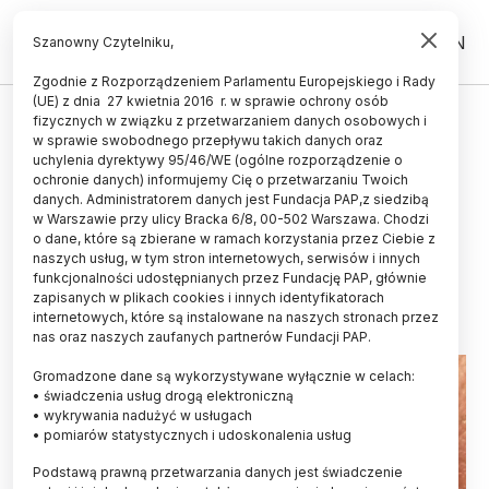
PL
EN
Szanowny Czytelniku,
Zgodnie z Rozporządzeniem Parlamentu Europejskiego i Rady
(UE) z dnia 27 kwietnia 2016 r. w sprawie ochrony osób
HISTORIA I KULTURA
fizycznych w związku z przetwarzaniem danych osobowych i
w sprawie swobodnego przepływu takich danych oraz
Monety, kafel i wesele Kazimierza
uchylenia dyrektywy 95/46/WE (ogólne rozporządzenie o
Wielkiego: trwają badania na
ochronie danych) informujemy Cię o przetwarzaniu Twoich
danych. Administratorem danych jest Fundacja PAP,z siedzibą
Wzgórzu Przemysła
w Warszawie przy ulicy Bracka 6/8, 00-502 Warszawa. Chodzi
o dane, które są zbierane w ramach korzystania przez Ciebie z
EWELINA KRAJCZYŃSKA-WUJEC
naszych usług, w tym stron internetowych, serwisów i innych
03.09.2024
aktualizacja: 11.09.2024
funkcjonalności udostępnianych przez Fundację PAP, głównie
4 minuty czytania
zapisanych w plikach cookies i innych identyfikatorach
internetowych, które są instalowane na naszych stronach przez
nas oraz naszych zaufanych partnerów Fundacji PAP.
Gromadzone dane są wykorzystywane wyłącznie w celach:
• świadczenia usług drogą elektroniczną
• wykrywania nadużyć w usługach
• pomiarów statystycznych i udoskonalenia usług
Podstawą prawną przetwarzania danych jest świadczenie