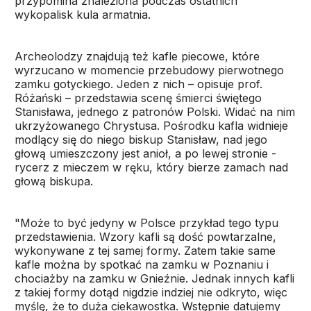
przypomina znaleziona podczas ostatnich
wykopalisk kula armatnia.
Archeolodzy znajdują też kafle piecowe, które
wyrzucano w momencie przebudowy pierwotnego
zamku gotyckiego. Jeden z nich – opisuje prof.
Różański – przedstawia scenę śmierci świętego
Stanisława, jednego z patronów Polski. Widać na nim
ukrzyżowanego Chrystusa. Pośrodku kafla widnieje
modlący się do niego biskup Stanisław, nad jego
głową umieszczony jest anioł, a po lewej stronie -
rycerz z mieczem w ręku, który bierze zamach nad
głową biskupa.
"Może to być jedyny w Polsce przykład tego typu
przedstawienia. Wzory kafli są dość powtarzalne,
wykonywane z tej samej formy. Zatem takie same
kafle można by spotkać na zamku w Poznaniu i
chociażby na zamku w Gnieźnie. Jednak innych kafli
z takiej formy dotąd nigdzie indziej nie odkryto, więc
myślę, że to duża ciekawostka. Wstępnie datujemy