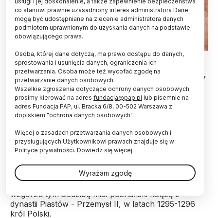
usługi i jej doskonalenie, a także zapewnienie bezpieczeństwa
co stanowi prawnie uzasadniony interes administratora Dane
mogą być udostępniane na zlecenie administratora danych
podmiotom uprawnionym do uzyskania danych na podstawie
obowiązującego prawa.
Osoba, której dane dotyczą, ma prawo dostępu do danych,
Półgrosz Władysława Jagiełły, źródło: prof. Artur Różański
sprostowania i usunięcia danych, ograniczenia ich
przetwarzania. Osoba może też wycofać zgodę na
Unikalny kafel piecowy i monety z czasów Jagiełły
przetwarzanie danych osobowych.
to znaleziska ze Wzgórza Przemysła w Poznaniu.
Wszelkie zgłoszenia dotyczące ochrony danych osobowych
Archeolodzy prowadzący badania w miejscu
prosimy kierować na adres
fundacja@pap.pl
lub pisemnie na
dawnego zamku królewskiego liczą na efekty
adres Fundacja PAP, ul. Bracka 6/8, 00-502 Warszawa z
dopiskiem "ochrona danych osobowych"
kolejnych analiz - chcą wiedzieć więcej o historii
tego miejsca, w tym – o wystawnym weselu
Więcej o zasadach przetwarzania danych osobowych i
Kazimierza Wielkiego, które tam się odbyło.
przysługujących Użytkownikowi prawach znajduje się w
Polityce prywatności.
Dowiedz się więcej.
Obecnie na Wzgórzu Przemysła, górującym nad
Wyrażam zgodę
Starym Rynkiem w Poznaniu, znajduje się m.in.
odbudowany Zamek Królewski. W średniowieczu na
wzgórzu tym siedzibę miał poznański książę z
dynastii Piastów - Przemysł II, w latach 1295-1296
król Polski.