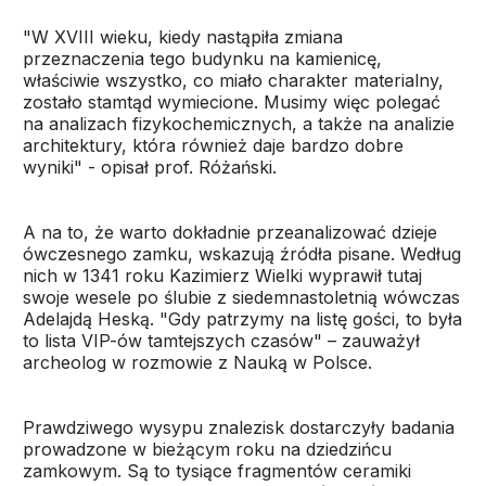
"W XVIII wieku, kiedy nastąpiła zmiana
przeznaczenia tego budynku na kamienicę,
właściwie wszystko, co miało charakter materialny,
zostało stamtąd wymiecione. Musimy więc polegać
na analizach fizykochemicznych, a także na analizie
architektury, która również daje bardzo dobre
wyniki" - opisał prof. Różański.
A na to, że warto dokładnie przeanalizować dzieje
ówczesnego zamku, wskazują źródła pisane. Według
nich w 1341 roku Kazimierz Wielki wyprawił tutaj
swoje wesele po ślubie z siedemnastoletnią wówczas
Adelajdą Heską. "Gdy patrzymy na listę gości, to była
to lista VIP-ów tamtejszych czasów" – zauważył
archeolog w rozmowie z Nauką w Polsce.
Prawdziwego wysypu znalezisk dostarczyły badania
prowadzone w bieżącym roku na dziedzińcu
zamkowym. Są to tysiące fragmentów ceramiki