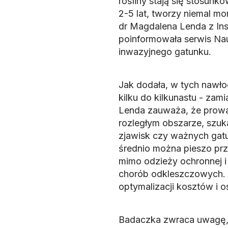
rośliny stają się stosun
2-5 lat, tworzy niemal mo
dr Magdalena Lenda z In
poinformowała serwis Na
inwazyjnego gatunku.
Jak dodała, w tych nawł
kilku do kilkunastu - zami
Lenda zauważa, że prowa
rozległym obszarze, szuk
zjawisk czy ważnych gatu
średnio można pieszo prz
mimo odzieży ochronnej i 
chorób odkleszczowych. D
optymalizacji kosztów i 
Badaczka zwraca uwagę, 