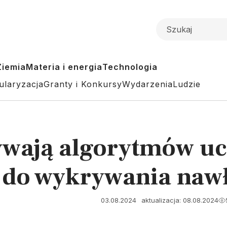
Ziemia
Materia i energia
Technologia
ularyzacja
Granty i Konkursy
Wydarzenia
Ludzie
wają algorytmów uc
do wykrywania nawł
03.08.2024
aktualizacja: 08.08.2024