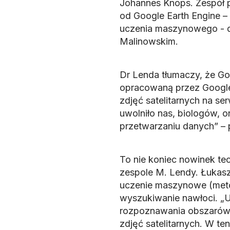
Johannes Knops. Zespół p
od Google Earth Engine – 
uczenia maszynowego - d
Malinowskim.
Dr Lenda tłumaczy, że Go
opracowaną przez Google
zdjęć satelitarnych na s
uwolniło nas, biologów, 
przetwarzaniu danych” – p
To nie koniec nowinek te
zespole M. Lendy. Łukasz
uczenie maszynowe (meto
wyszukiwanie nawłoci. „
rozpoznawania obszarów 
zdjęć satelitarnych. W t