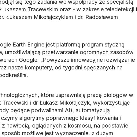
odjął się tego zadania we współpracy ze specjalistą
Łukaszem Tracewskim oraz - w zakresie teledetekcji i
r. Łukaszem Mikołajczykiem i dr. Radosławem
ogle Earth Engine jest platformą programistyczną
, umożliwiającą przetwarzanie ogromnych zasobów
erwerach Google. „Powyższe innowacyjne rozwiązanie
oraz nasze komputery, od tygodni spędzanych na
odkreśliła.
chnologicznych, które usprawniają pracę biologów w
 Tracewski i dr Łukasz Mikołajczyk, wykorzystując
dy będące podwalinami AI), automatyzują
Uczymy algorytmy poprawnego klasyfikowania i
z nawłocią, oglądanych z kosmosu, na podstawie
en sposób możliwe jest wyznaczenie, z dużym