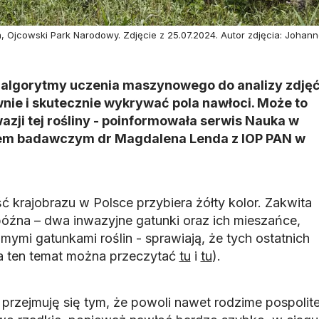
 Ojcowski Park Narodowy. Zdjęcie z 25.07.2024. Autor zdjęcia: Johan
algorytmy uczenia maszynowego do analizy zdję
wnie i skutecznie wykrywać pola nawłoci. Może to
zji tej rośliny - poinformowała serwis Nauka w
łem badawczym dr Magdalena Lenda z IOP PAN w
 krajobrazu w Polsce przybiera żółty kolor. Zakwita
óźna – dwa inwazyjne gatunki oraz ich mieszańce,
imymi gatunkami roślin - sprawiają, że tych ostatnich
 na ten temat można przeczytać
tu
i
tu
).
 przejmuję się tym, że powoli nawet rodzime pospolit