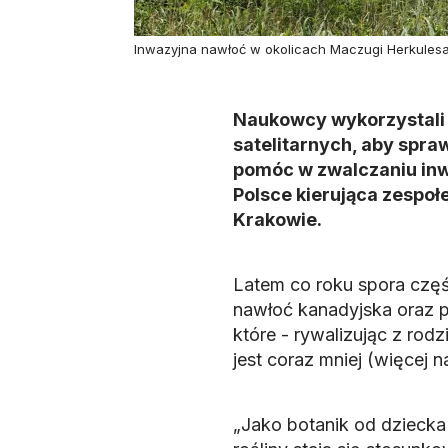
Inwazyjna nawłoć w okolicach Maczugi Herkulesa,
Naukowcy wykorzystali 
satelitarnych, aby spra
pomóc w zwalczaniu inwa
Polsce kierująca zespo
Krakowie.
Latem co roku spora część
nawłoć kanadyjska oraz p
które - rywalizując z rodz
jest coraz mniej (więcej
„Jako botanik od dziecka