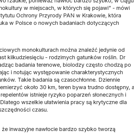
kowo rzadkie, ponieważ nawłoć bardzo szybko, w ciągu
nokultury w miejscach, w których się pojawi” - mówi
stytutu Ochrony Przyrody PAN w Krakowie, która
uka w Polsce o nowych badaniach dotyczących
ociowych monokulturach można znaleźć jedynie od
ast kilkudziesięciu - rodzimych gatunków roślin. Dr
dząc badania terenowe, biolodzy często chodzą po
ając i notując występowanie charakterystycznych
nków. Takie badania są czasochłonne. Dziennie
emierzyć około 30 km, teren bywa trudno dostępny, 
repelentów istnieje ryzyko poparzeń słonecznych i
latego wszelkie ułatwienia pracy są krytyczne dla
oszczędności czasu.
że inwazyjne nawłocie bardzo szybko tworzą