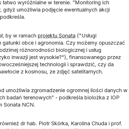
k łatwo wyróżnialne w terenie. ”Monitoring ich
y, gdyż umożliwia podjęcie ewentualnych akcji
 podkreśla.
sł, by w ramach
projektu Sonata
("Usługi
 gatunki obce i agronomia. Czy możemy opuszczać
rodzimej różnorodności biologicznej i usług
zyko inwazji jest wysokie?"), finansowanego przez
wocześniejszej technologii i sprawdzić, czy da
awłocie z kosmosu, ze zdjęć satelitarnych.
od umożliwia zgromadzenie ogromnej ilości danych w
ch badań terenowych” - podkreśla biolożka z IOP
em Sonata NCN.
również dr hab. Piotr Skórka, Karolina Chuda i prof.