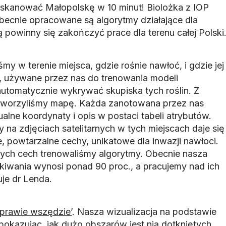
kanować Małopolskę w 10 minut! Biolożka z IOP
ecnie opracowane są algorytmy działające dla
ią powinny się zakończyć prace dla terenu całej Polski
my w terenie miejsca, gdzie rośnie nawłoć, i gdzie jej
, używane przez nas do trenowania modeli
utomatycznie wykrywać skupiska tych roślin. Z
tworzyliśmy mapę. Każda zanotowana przez nas
lne koordynaty i opis w postaci tabeli atrybutów.
na zdjęciach satelitarnych w tych miejscach daje się
, powtarzalne cechy, unikatowe dla inwazji nawłoci.
nych cech trenowaliśmy algorytmy. Obecnie nasza
ukiwania wynosi ponad 90 proc., a pracujemy nad ich
je dr Lenda.
’prawie wszędzie’
. Nasza wizualizacja na podstawie
- pokazując, jak dużo obszarów jest nią dotkniętych.