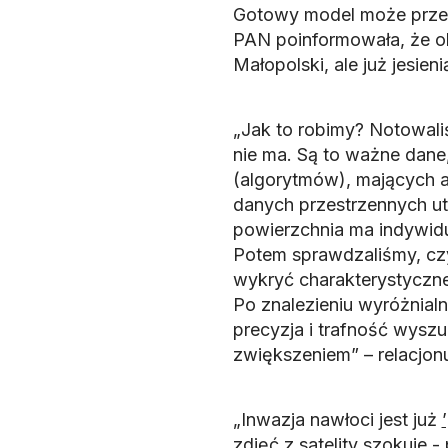
Gotowy model może przes
PAN poinformowała, że ob
Małopolski, ale już jesien
„Jak to robimy? Notowaliś
nie ma. Są to ważne dane
(algorytmów), mających a
danych przestrzennych u
powierzchnia ma indywidua
Potem sprawdzaliśmy, czy 
wykryć charakterystyczne
Po znalezieniu wyróżnial
precyzja i trafność wysz
zwiększeniem” – relacjonu
„Inwazja nawłoci jest już
zdjęć z satelity szokuje 