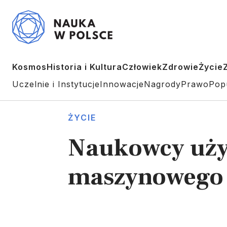
Kosmos
Historia i Kultura
Człowiek
Zdrowie
Życie
Uczelnie i Instytucje
Innowacje
Nagrody
Prawo
Pop
ŻYCIE
Naukowcy uży
maszynowego 