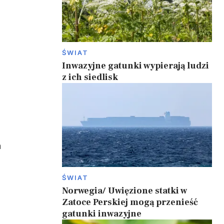
ŚWIAT
Inwazyjne gatunki wypierają ludzi
z ich siedlisk
a
ŚWIAT
Norwegia/ Uwięzione statki w
Zatoce Perskiej mogą przenieść
gatunki inwazyjne