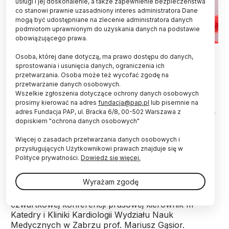
usługi i jej doskonalenie, a także zapewnienie bezpieczeństwa
co stanowi prawnie uzasadniony interes administratora Dane
mogą być udostępniane na zlecenie administratora danych
podmiotom uprawnionym do uzyskania danych na podstawie
obowiązującego prawa.
Fot. Adobe Stock
Osoba, której dane dotyczą, ma prawo dostępu do danych,
sprostowania i usunięcia danych, ograniczenia ich
Prawie 15 proc. przebadanych dzieci ma
przetwarzania. Osoba może też wycofać zgodę na
zaburzenia gospodarki lipidowej - wynika z
przetwarzanie danych osobowych.
podsumowania zabrzańskiej akcji "Lipidogram dla
Wszelkie zgłoszenia dotyczące ochrony danych osobowych
pierwszaka" przeprowadzonej przez Śląskie
prosimy kierować na adres
fundacja@pap.pl
lub pisemnie na
Centrum Chorób Serca. Dzieci, u których wykryto
adres Fundacja PAP, ul. Bracka 6/8, 00-502 Warszawa z
dopiskiem "ochrona danych osobowych"
podwyższone stężenie cholesterolu, zostaną
skierowane na dalsze badania.
Więcej o zasadach przetwarzania danych osobowych i
przysługujących Użytkownikowi prawach znajduje się w
Polityce prywatności.
Dowiedz się więcej.
"U prawie 15 proc. dzieci zaobserwowaliśmy
podwyższony poziom cholesterolu, czyli co siódme
Wyrażam zgodę
dziecko w populacji Zabrza, w pierwszej klasie ma
podwyższony ten poziom" - powiedział podczas
czwartkowej konferencji prasowej kierownik III
Katedry i Kliniki Kardiologii Wydziału Nauk
Medycznych w Zabrzu prof. Mariusz Gąsior.