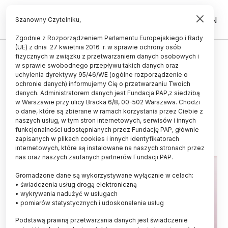
PL
EN
Szanowny Czytelniku,
Zgodnie z Rozporządzeniem Parlamentu Europejskiego i Rady
(UE) z dnia 27 kwietnia 2016 r. w sprawie ochrony osób
ZDROWIE
fizycznych w związku z przetwarzaniem danych osobowych i
w sprawie swobodnego przepływu takich danych oraz
Zabrze/ 15 proc. przebadanych
uchylenia dyrektywy 95/46/WE (ogólne rozporządzenie o
dzieci ma zaburzenia gospodarki
ochronie danych) informujemy Cię o przetwarzaniu Twoich
danych. Administratorem danych jest Fundacja PAP,z siedzibą
lipidowej
w Warszawie przy ulicy Bracka 6/8, 00-502 Warszawa. Chodzi
o dane, które są zbierane w ramach korzystania przez Ciebie z
24.05.2024
aktualizacja: 24.05.2024
naszych usług, w tym stron internetowych, serwisów i innych
2 minuty czytania
funkcjonalności udostępnianych przez Fundację PAP, głównie
zapisanych w plikach cookies i innych identyfikatorach
internetowych, które są instalowane na naszych stronach przez
nas oraz naszych zaufanych partnerów Fundacji PAP.
Gromadzone dane są wykorzystywane wyłącznie w celach:
• świadczenia usług drogą elektroniczną
• wykrywania nadużyć w usługach
• pomiarów statystycznych i udoskonalenia usług
Podstawą prawną przetwarzania danych jest świadczenie