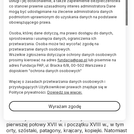
usługi i jej doskonalenie, a także zapewnienie bezpieczeństwa
co stanowi prawnie uzasadniony interes administratora Dane
mogą być udostępniane na zlecenie administratora danych
podmiotom uprawnionym do uzyskania danych na podstawie
obowiązującego prawa.
Źródło: Facebook/ Wojewódzki Urząd Ochrony Zabytków w
Osoba, której dane dotyczą, ma prawo dostępu do danych,
Kielcach
sprostowania i usunięcia danych, ograniczenia ich
przetwarzania. Osoba może też wycofać zgodę na
Świętokrzyska Grupa Eksploracyjna odnalazła w
przetwarzanie danych osobowych.
Górach Świętokrzyskich skarb monet z XVII i XVIII
Wszelkie zgłoszenia dotyczące ochrony danych osobowych
wieku, który najprawdopodobniej należał do
prosimy kierować na adres
fundacja@pap.pl
lub pisemnie na
eremity Antoniego Jaczewicza. Według legend
adres Fundacja PAP, ul. Bracka 6/8, 00-502 Warszawa z
osiemnastowieczny kaznodzieja zdobył fortunę,
dopiskiem "ochrona danych osobowych"
przekonując miejscową ludność o swoich
Więcej o zasadach przetwarzania danych osobowych i
nadprzyrodzonych zdolnościach uzdrawiania.
przysługujących Użytkownikowi prawach znajduje się w
Polityce prywatności.
Dowiedz się więcej.
Jak powiedział PAP Sebastian Grabowiec, prezes
Świętokrzyskiej Grupy Eksploracyjnej w ramach
Wyrażam zgodę
prowadzonych badań poszukiwaczom udało się
namierzyć zbiór srebrnych i złotych monet z
pierwszej połowy XVII w. i początku XVIII w., w tym
orty, szóstaki, patagony, krajcary, kopiejki. Natomiast