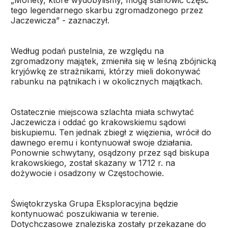
„Monety, które wydobyliśmy, mogą stanowić część
tego legendarnego skarbu zgromadzonego przez
Jaczewicza” - zaznaczył.
Według podań pustelnia, ze względu na
zgromadzony majątek, zmieniła się w leśną zbójnicką
kryjówkę ze strażnikami, którzy mieli dokonywać
rabunku na pątnikach i w okolicznych majątkach.
Ostatecznie miejscowa szlachta miała schwytać
Jaczewicza i oddać go krakowskiemu sądowi
biskupiemu. Ten jednak zbiegł z więzienia, wrócił do
dawnego eremu i kontynuował swoje działania.
Ponownie schwytany, osądzony przez sąd biskupa
krakowskiego, został skazany w 1712 r. na
dożywocie i osadzony w Częstochowie.
Świętokrzyska Grupa Eksploracyjna będzie
kontynuować poszukiwania w terenie.
Dotychczasowe znaleziska zostały przekazane do