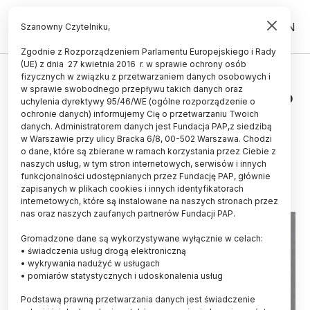
PL
EN
Szanowny Czytelniku,
Zgodnie z Rozporządzeniem Parlamentu Europejskiego i Rady
(UE) z dnia 27 kwietnia 2016 r. w sprawie ochrony osób
HISTORIA I KULTURA
fizycznych w związku z przetwarzaniem danych osobowych i
w sprawie swobodnego przepływu takich danych oraz
Świętokrzyskie/ Legendarny skarb
uchylenia dyrektywy 95/46/WE (ogólne rozporządzenie o
pustelnika odkryty w Górach
ochronie danych) informujemy Cię o przetwarzaniu Twoich
danych. Administratorem danych jest Fundacja PAP,z siedzibą
Świętokrzyskich
w Warszawie przy ulicy Bracka 6/8, 00-502 Warszawa. Chodzi
o dane, które są zbierane w ramach korzystania przez Ciebie z
10.05.2024
aktualizacja: 10.05.2024
naszych usług, w tym stron internetowych, serwisów i innych
2 minuty czytania
funkcjonalności udostępnianych przez Fundację PAP, głównie
zapisanych w plikach cookies i innych identyfikatorach
Read the English version of this article
internetowych, które są instalowane na naszych stronach przez
nas oraz naszych zaufanych partnerów Fundacji PAP.
Gromadzone dane są wykorzystywane wyłącznie w celach:
• świadczenia usług drogą elektroniczną
• wykrywania nadużyć w usługach
• pomiarów statystycznych i udoskonalenia usług
Podstawą prawną przetwarzania danych jest świadczenie