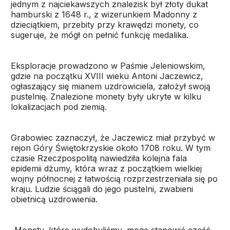
jednym z najciekawszych znalezisk był złoty dukat
hamburski z 1648 r., z wizerunkiem Madonny z
dzieciątkiem, przebity przy krawędzi monety, co
sugeruje, że mógł on pełnić funkcję medalika.
Eksploracje prowadzono w Paśmie Jeleniowskim,
gdzie na początku XVIII wieku Antoni Jaczewicz,
ogłaszający się mianem uzdrowiciela, założył swoją
pustelnię. Znalezione monety były ukryte w kilku
lokalizacjach pod ziemią.
Grabowiec zaznaczył, że Jaczewicz miał przybyć w
rejon Góry Świętokrzyskie około 1708 roku. W tym
czasie Rzeczpospolitą nawiedziła kolejna fala
epidemii dżumy, która wraz z początkiem wielkiej
wojny północnej z łatwością rozprzestrzeniała się po
kraju. Ludzie ściągali do jego pustelni, zwabieni
obietnicą uzdrowienia.