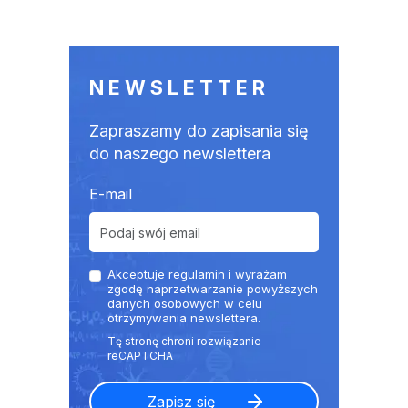
NEWSLETTER
Zapraszamy do zapisania się
do naszego newslettera
E-mail
Akceptuje
regulamin
i wyrażam
zgodę naprzetwarzanie powyższych
danych osobowych w celu
otrzymywania newslettera.