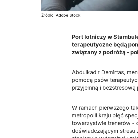
Źródło: Adobe Stock
Port lotniczy w Stambul
terapeutyczne będą pom
związany z podróżą - po
Abdulkadir Demirtas, mena
pomocą psów terapeutycz
przyjemną i bezstresową 
W ramach pierwszego takie
metropolii kraju pięć sp
towarzystwie trenerów - 
doświadczającym stresu 