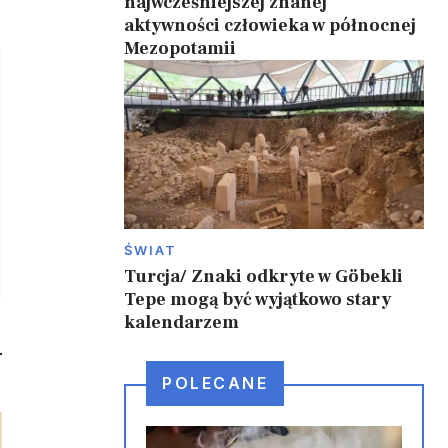
najwcześniejszej znanej
aktywności człowieka w północnej
Mezopotamii
ŚWIAT
Turcja/ Znaki odkryte w Göbekli
Tepe mogą być wyjątkowo stary
kalendarzem
POLECANE