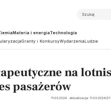
Ziemia
Materia i energia
Technologia
ularyzacja
Granty i Konkursy
Wydarzenia
Ludzie
rapeutyczne na lotn
res pasażerów
11.03.2024
aktualizacja: 11.03.2024
1