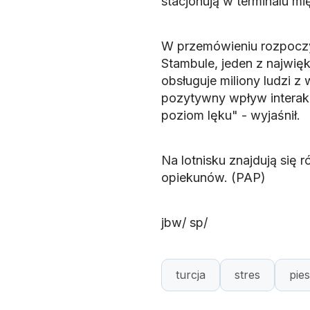
stacjonują w terminalu m
W przemówieniu rozpoczyn
Stambule, jeden z najwi
obsługuje miliony ludzi 
pozytywny wpływ interakcj
poziom lęku" - wyjaśnił.
Na lotnisku znajdują się 
opiekunów. (PAP)
jbw/ sp/
turcja
stres
pies