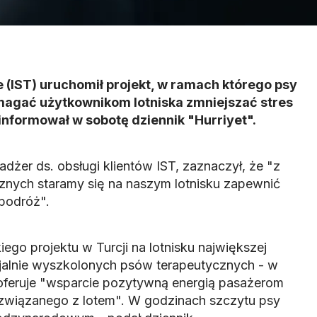
e (IST) uruchomił projekt, w ramach którego psy
agać użytkownikom lotniska zmniejszać stres
informował w sobotę dziennik "Hurriyet".
dżer ds. obsługi klientów IST, zaznaczył, że "z
nych staramy się na naszym lotnisku zapewnić
podróż".
go projektu w Turcji na lotnisku największej
ecjalnie wyszkolonych psów terapeutycznych - w
oferuje "wsparcie pozytywną energią pasażerom
związanego z lotem". W godzinach szczytu psy