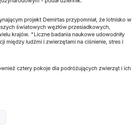
iędzynarodowym - podał dziennik.
ającym projekt Demirtas przypomniał, że lotnisko w
ększych światowych węzłów przesiadkowych,
z wielu krajów. "Liczne badania naukowe udowodniły
i między ludźmi i zwierzętami na ciśnienie, stres i
również cztery pokoje dla podróżujących zwierząt i ich