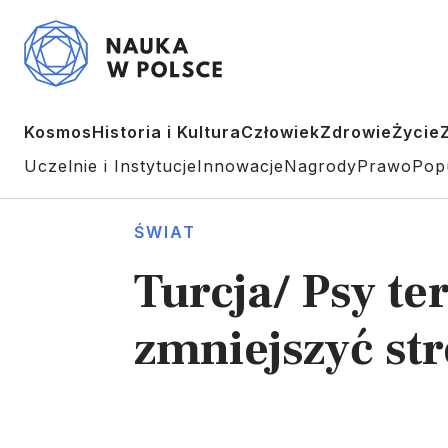
Kosmos
Historia i Kultura
Człowiek
Zdrowie
Życie
Uczelnie i Instytucje
Innowacje
Nagrody
Prawo
Pop
ŚWIAT
Turcja/ Psy te
zmniejszyć st