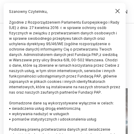
PL
EN
Szanowny Czytelniku,
Zgodnie z Rozporządzeniem Parlamentu Europejskiego i Rady
(UE) z dnia 27 kwietnia 2016 r. w sprawie ochrony osób
ZDROWIE
fizycznych w związku z przetwarzaniem danych osobowych i
w sprawie swobodnego przepływu takich danych oraz
Badanie: COVID-19 mógł być w
uchylenia dyrektywy 95/46/WE (ogólne rozporządzenie o
Europie przed grudniem 2019 r.
ochronie danych) informujemy Cię o przetwarzaniu Twoich
danych. Administratorem danych jest Fundacja PAP,z siedzibą
w Warszawie przy ulicy Bracka 6/8, 00-502 Warszawa. Chodzi
KATARZYNA CZECHOWICZ
o dane, które są zbierane w ramach korzystania przez Ciebie z
09.02.2024
aktualizacja: 19.02.2024
naszych usług, w tym stron internetowych, serwisów i innych
5 minut czytania
funkcjonalności udostępnianych przez Fundację PAP, głównie
Read the English version of this article
zapisanych w plikach cookies i innych identyfikatorach
internetowych, które są instalowane na naszych stronach przez
nas oraz naszych zaufanych partnerów Fundacji PAP.
Gromadzone dane są wykorzystywane wyłącznie w celach:
• świadczenia usług drogą elektroniczną
• wykrywania nadużyć w usługach
• pomiarów statystycznych i udoskonalenia usług
Podstawą prawną przetwarzania danych jest świadczenie