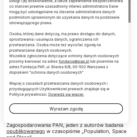
usługi i jej doskonalenie, a także zapewnienie bezpieczeństwa
co stanowi prawnie uzasadniony interes administratora Dane
mogą być udostępniane na zlecenie administratora danych
podmiotom uprawnionym do uzyskania danych na podstawie
obowiązującego prawa.
Fot. Adobe Stock
Osoba, której dane dotyczą, ma prawo dostępu do danych,
Istnieją poszlaki, że zakażenia wywołane SARS-
sprostowania i usunięcia danych, ograniczenia ich
przetwarzania. Osoba może też wycofać zgodę na
CoV-2 pojawiły się w Europie jeszcze przed
przetwarzanie danych osobowych.
oficjalną datą rozpoczęcia pandemii, czyli przed
Wszelkie zgłoszenia dotyczące ochrony danych osobowych
przełomem lat 2019-2020. Świadczą o tym
prosimy kierować na adres
fundacja@pap.pl
lub pisemnie na
przeprowadzone przez Polaków badania
adres Fundacja PAP, ul. Bracka 6/8, 00-502 Warszawa z
występowania nadmiernej umieralności w ponad
dopiskiem "ochrona danych osobowych"
900 regionach kontynentu w 2019 r.
Więcej o zasadach przetwarzania danych osobowych i
przysługujących Użytkownikowi prawach znajduje się w
„Nie mamy do czynienia z twardymi dowodami, ale z
Polityce prywatności.
Dowiedz się więcej.
pewnością mamy wystarczające podstawy
empiryczne do formułowania takich hipotez” -
Wyrażam zgodę
podkreśla z rozmowie z PAP prof. Przemysław
Śleszyński z Instytutu Geografii i Przestrzennego
Zagospodarowania PAN, jeden z autorów badania
opublikowanego
w czasopiśmie „Population, Space