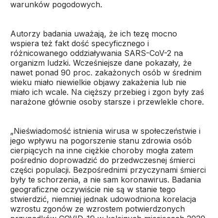
warunków pogodowych.
Autorzy badania uważają, że ich tezę mocno
wspiera też fakt dość specyficznego i
różnicowanego oddziaływania SARS-CoV-2 na
organizm ludzki. Wcześniejsze dane pokazały, że
nawet ponad 90 proc. zakażonych osób w średnim
wieku miało niewielkie objawy zakażenia lub nie
miało ich wcale. Na cięższy przebieg i zgon były zaś
narażone głównie osoby starsze i przewlekle chore.
„Nieświadomość istnienia wirusa w społeczeństwie i
jego wpływu na pogorszenie stanu zdrowia osób
cierpiących na inne ciężkie choroby mogła zatem
pośrednio doprowadzić do przedwczesnej śmierci
części populacji. Bezpośrednimi przyczynami śmierci
były te schorzenia, a nie sam koronawirus. Badania
geograficzne oczywiście nie są w stanie tego
stwierdzić, niemniej jednak udowodniona korelacja
wzrostu zgonów ze wzrostem potwierdzonych