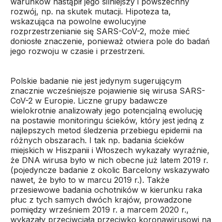
warunków nastąpił jego silniejszy i powszechny
rozwój, np. na skutek mutacji. Hipoteza ta,
wskazująca na powolne ewolucyjne
rozprzestrzenianie się SARS-CoV-2, może mieć
doniosłe znaczenie, ponieważ otwiera pole do badań
jego rozwoju w czasie i przestrzeni.
Polskie badanie nie jest jedynym sugerującym
znacznie wcześniejsze pojawienie się wirusa SARS-
CoV-2 w Europie. Liczne grupy badawcze
wielokrotnie analizowały jego potencjalną ewolucję
na postawie monitoringu ścieków, który jest jedną z
najlepszych metod śledzenia przebiegu epidemii na
różnych obszarach. I tak np. badania ścieków
miejskich w Hiszpanii i Włoszech wykazały wyraźnie,
że DNA wirusa było w nich obecne już latem 2019 r.
(pojedyncze badanie z okolic Barcelony wskazywało
nawet, że było to w marcu 2019 r.). Także
przesiewowe badania ochotników w kierunku raka
płuc z tych samych dwóch krajów, prowadzone
pomiędzy wrześniem 2019 r. a marcem 2020 r.,
wykazały przeciwciała przeciwko koronawirusowi na