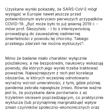
Uzyskane wyniki pokazały, że SARS-CoV-2 mógł
wystąpić w Europie nawet jeszcze przed
potwierdzonym wykryciem pierwszych przypadków
COVID-19. „Być może było to już jesienią 2019 r. -
mówi prof. Śleszyński. - I to z intensywnością
prowadzącą do zauważalnej nadmiernej
śmiertelności z powodu tej choroby. Takiego
przebiegu zdarzeń nie można wykluczyć”.
Mimo że badanie miało charakter wyłącznie
poszlakowy, a nie bezpośredni, naukowcy wskazują
powody, dla których jego wyniki trzeba traktować
poważnie. Najważniejszym z nich jest korelacja
obszarów, w których wcześniej odnotowano
wyraźny wzrost umieralności, z tymi, gdzie później
pandemia zebrała największe żniwo. Równie ważne
jest to, że pozyskane dane porównano z aż
trzyletnim okresem poprzedzającym, co praktycznie
wyklucza (lub przynajmniej marginalizuje) wpływ
zmian czynników społeczno-ekonomicznych oraz