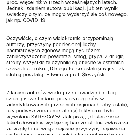
proc. więcej niż w trzech wcześniejszych latach.
Jednak, zdaniem autora publikacji, już ten wynik
świadczy o tym, że mogło wydarzyć się coś nowego,
jak np. COVID-19.
Oczywiście, o czym wielokrotnie przypominają
autorzy, przyczyny podniesionej liczby
nadmiarowych zgonów mogą być różne:
zanieczyszczenie powietrza, smog, grypa. Z drugiej
strony wszystkie te czynniki są obecne w ostatnich
czasach co roku. „Dlatego to, co ustaliliśmy jest tak
istotną poszlaką” - twierdzi prof. Śleszyński.
Zdaniem autorów warto przeprowadzić bardziej
szczegółowe badania przyczyn zgonów w
zidentyfikowanych przez nich regionach, aby ustalić,
czy podwyższona umieralność faktycznie była
wywołana SARS-CoV-2. Jak piszą, „dostarczenie
takich dowodów wydaje się bardzo istotne zwłaszcza
ze względu na wciąż niejasne przyczyny pojawienia
się badanego wirusa. Jeżeli badania potwierdziłyby