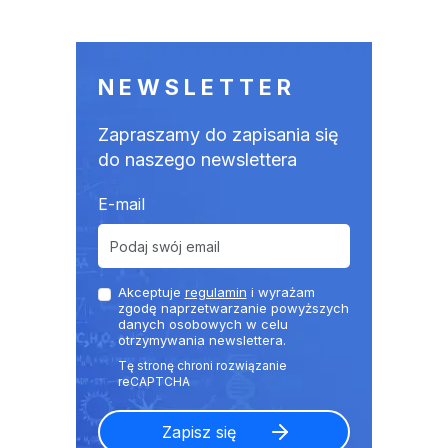
NEWSLETTER
Zapraszamy do zapisania się
do naszego newslettera
E-mail
Akceptuje
regulamin
i wyrażam
zgodę naprzetwarzanie powyższych
danych osobowych w celu
otrzymywania newslettera.