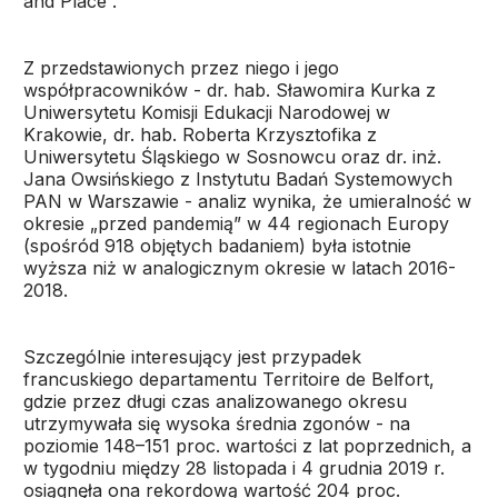
and Place”.
Z przedstawionych przez niego i jego
współpracowników - dr. hab. Sławomira Kurka z
Uniwersytetu Komisji Edukacji Narodowej w
Krakowie, dr. hab. Roberta Krzysztofika z
Uniwersytetu Śląskiego w Sosnowcu oraz dr. inż.
Jana Owsińskiego z Instytutu Badań Systemowych
PAN w Warszawie - analiz wynika, że umieralność w
okresie „przed pandemią” w 44 regionach Europy
(spośród 918 objętych badaniem) była istotnie
wyższa niż w analogicznym okresie w latach 2016-
2018.
Szczególnie interesujący jest przypadek
francuskiego departamentu Territoire de Belfort,
gdzie przez długi czas analizowanego okresu
utrzymywała się wysoka średnia zgonów - na
poziomie 148–151 proc. wartości z lat poprzednich, a
w tygodniu między 28 listopada i 4 grudnia 2019 r.
osiągnęła ona rekordową wartość 204 proc.