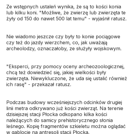
Ze wstępnych ustaleń wynika, że są to kości konia
lub kilku koni. "Możliwe, że zwierzę lub zwierzęta te
żyły od 150 do nawet 500 lat temu" - wyjaśnił ratusz.
Nie wiadomo jeszcze czy były to konie pociągowe
czy też do jazdy wierzchem, co, jak uważają
archeolodzy, oznaczałoby, ze służyły wojskowym.
"Eksperci, przy pomocy oceny archeozoologicznej,
chcą też dowiedzieć się, jakiej wielkości były
zwierzęta. Niewykluczone, że uda się ustalić również
ich rasę" - przekazał ratusz.
Podczas budowy wcześniejszych odcinków drugiej
linii metra odkrywano już kości zwierząt. Na terenie
dzisiejszej stacji Płocka odkopano kilka kości
należących do samicy prehistorycznego słonia
leśnego. Kopię fragmentów szkieletu można oglądać
w gablocie na antresoli stacji Płocka.