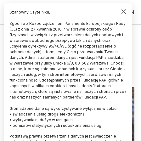
PL
EN
Szanowny Czytelniku,
Zgodnie z Rozporządzeniem Parlamentu Europejskiego i Rady
(UE) z dnia 27 kwietnia 2016 r. w sprawie ochrony osób
HISTORIA I KULTURA
fizycznych w związku z przetwarzaniem danych osobowych i
w sprawie swobodnego przepływu takich danych oraz
Warszawa/ Kolejne odkrycie
uchylenia dyrektywy 95/46/WE (ogólne rozporządzenie o
archeologiczne na budowie metra
ochronie danych) informujemy Cię o przetwarzaniu Twoich
danych. Administratorem danych jest Fundacja PAP,z siedzibą
w Warszawie przy ulicy Bracka 6/8, 00-502 Warszawa. Chodzi
17.01.2024
aktualizacja: 17.01.2024
o dane, które są zbierane w ramach korzystania przez Ciebie z
2 minuty czytania
naszych usług, w tym stron internetowych, serwisów i innych
funkcjonalności udostępnianych przez Fundację PAP, głównie
zapisanych w plikach cookies i innych identyfikatorach
internetowych, które są instalowane na naszych stronach przez
nas oraz naszych zaufanych partnerów Fundacji PAP.
Gromadzone dane są wykorzystywane wyłącznie w celach:
• świadczenia usług drogą elektroniczną
• wykrywania nadużyć w usługach
• pomiarów statystycznych i udoskonalenia usług
Podstawą prawną przetwarzania danych jest świadczenie