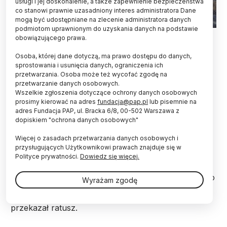
usługi i jej doskonalenie, a także zapewnienie bezpieczeństwa
co stanowi prawnie uzasadniony interes administratora Dane
mogą być udostępniane na zlecenie administratora danych
podmiotom uprawnionym do uzyskania danych na podstawie
Fot. materiały prasowe UM Warszawa
obowiązującego prawa.
Robotnicy budujący ostatni odcinek linii metra M2
Osoba, której dane dotyczą, ma prawo dostępu do danych,
na Karolin natknęli się na kości. Ze wstępnych
sprostowania i usunięcia danych, ograniczenia ich
przetwarzania. Osoba może też wycofać zgodę na
ustaleń wynika, że są to kości konia lub kilku koni.
przetwarzanie danych osobowych.
Niewykluczone, że żyły one kilkaset lat temu.
Wszelkie zgłoszenia dotyczące ochrony danych osobowych
prosimy kierować na adres
fundacja@pap.pl
lub pisemnie na
adres Fundacja PAP, ul. Bracka 6/8, 00-502 Warszawa z
Kości, które w styczniu wykopali robotnicy na
dopiskiem "ochrona danych osobowych"
Bemowie leżały metr pod ziemią w rejonie, gdzie
powstaje przyszła stacja Lazurowa. "Na miejsce
Więcej o zasadach przetwarzania danych osobowych i
przyjechali archeolodzy, którzy nadzorują budowę.
przysługujących Użytkownikowi prawach znajduje się w
Dokonali wstępnych oględzin – bez wstrzymania
Polityce prywatności.
Dowiedz się więcej.
prac, które mogłyby opóźnić realizację inwestycji.
Następnie znalezisko przewieziono do Państwowego
Wyrażam zgodę
Muzeum Archeologicznego w Warszawie w celu
przeprowadzenia szczegółowych badań" -
przekazał ratusz.