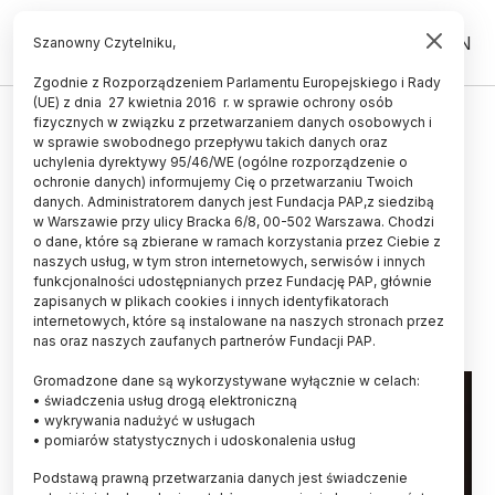
PL
EN
Szanowny Czytelniku,
Zgodnie z Rozporządzeniem Parlamentu Europejskiego i Rady
(UE) z dnia 27 kwietnia 2016 r. w sprawie ochrony osób
HISTORIA I KULTURA
fizycznych w związku z przetwarzaniem danych osobowych i
w sprawie swobodnego przepływu takich danych oraz
Tłumaczenie "Historii literatury
uchylenia dyrektywy 95/46/WE (ogólne rozporządzenie o
polskiej" prof. Anny Nasiłowskiej
ochronie danych) informujemy Cię o przetwarzaniu Twoich
danych. Administratorem danych jest Fundacja PAP,z siedzibą
ukaże się w Stanach
w Warszawie przy ulicy Bracka 6/8, 00-502 Warszawa. Chodzi
o dane, które są zbierane w ramach korzystania przez Ciebie z
Zjednoczonych
naszych usług, w tym stron internetowych, serwisów i innych
funkcjonalności udostępnianych przez Fundację PAP, głównie
28.01.2024
aktualizacja: 28.01.2024
zapisanych w plikach cookies i innych identyfikatorach
1 minuta czytania
internetowych, które są instalowane na naszych stronach przez
nas oraz naszych zaufanych partnerów Fundacji PAP.
Gromadzone dane są wykorzystywane wyłącznie w celach:
• świadczenia usług drogą elektroniczną
• wykrywania nadużyć w usługach
• pomiarów statystycznych i udoskonalenia usług
Podstawą prawną przetwarzania danych jest świadczenie