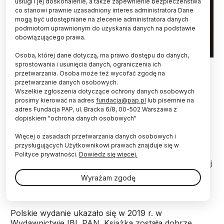
usługi i jej doskonalenie, a także zapewnienie bezpieczeństwa
co stanowi prawnie uzasadniony interes administratora Dane
mogą być udostępniane na zlecenie administratora danych
podmiotom uprawnionym do uzyskania danych na podstawie
obowiązującego prawa.
Osoba, której dane dotyczą, ma prawo dostępu do danych,
Warszawa 26.07.2011 Pisarka Anna Nasiłowska. soa PAP /
sprostowania i usunięcia danych, ograniczenia ich
Andrzej Rybczyński
przetwarzania. Osoba może też wycofać zgodę na
przetwarzanie danych osobowych.
Wszelkie zgłoszenia dotyczące ochrony danych osobowych
"Historia literatury polskiej" prof. Anny
prosimy kierować na adres
fundacja@pap.pl
lub pisemnie na
Nasiłowskiej w tłumaczeniu Anny Zaranko ukaże
adres Fundacja PAP, ul. Bracka 6/8, 00-502 Warszawa z
się w lutym na amerykańskim rynku. Książkę już
dopiskiem "ochrona danych osobowych"
można zamawiać na stornie wydawnictwa.
Więcej o zasadach przetwarzania danych osobowych i
przysługujących Użytkownikowi prawach znajduje się w
"A History of Polish Literature" to pierwszy od wielu
Polityce prywatności.
Dowiedz się więcej.
lat na rynku amerykańskim całościowy zarys polskiej
literatury - od czasu "The History of Polish
Wyrażam zgodę
Literature" Czesława Miłosza nie było nowej książki.
Polskie wydanie ukazało się w 2019 r. w
Wydawnictwie IBL PAN. Książka została dobrze