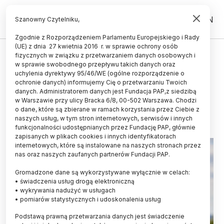
PL
EN
Szanowny Czytelniku,
Zgodnie z Rozporządzeniem Parlamentu Europejskiego i Rady
(UE) z dnia 27 kwietnia 2016 r. w sprawie ochrony osób
ŚWIAT
fizycznych w związku z przetwarzaniem danych osobowych i
w sprawie swobodnego przepływu takich danych oraz
Laserowe strachy na wróble są
uchylenia dyrektywy 95/46/WE (ogólne rozporządzenie o
skuteczne
ochronie danych) informujemy Cię o przetwarzaniu Twoich
danych. Administratorem danych jest Fundacja PAP,z siedzibą
w Warszawie przy ulicy Bracka 6/8, 00-502 Warszawa. Chodzi
06.01.2024
aktualizacja: 06.01.2024
o dane, które są zbierane w ramach korzystania przez Ciebie z
2 minuty czytania
naszych usług, w tym stron internetowych, serwisów i innych
funkcjonalności udostępnianych przez Fundację PAP, głównie
zapisanych w plikach cookies i innych identyfikatorach
internetowych, które są instalowane na naszych stronach przez
nas oraz naszych zaufanych partnerów Fundacji PAP.
Gromadzone dane są wykorzystywane wyłącznie w celach:
• świadczenia usług drogą elektroniczną
• wykrywania nadużyć w usługach
• pomiarów statystycznych i udoskonalenia usług
Podstawą prawną przetwarzania danych jest świadczenie