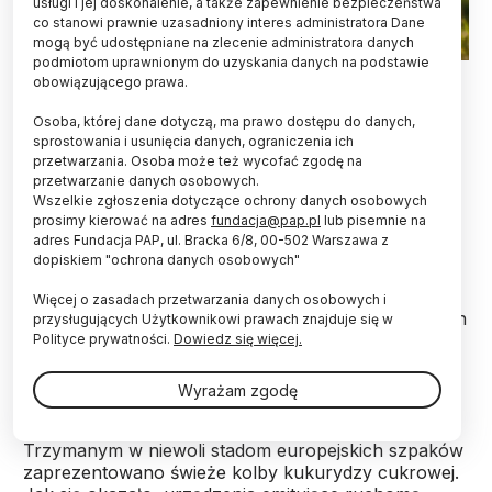
usługi i jej doskonalenie, a także zapewnienie bezpieczeństwa
co stanowi prawnie uzasadniony interes administratora Dane
mogą być udostępniane na zlecenie administratora danych
podmiotom uprawnionym do uzyskania danych na podstawie
Strach na wróble; Adobe Stock
obowiązującego prawa.
Dzięki zastosowaniu lasera do odstraszania
Osoba, której dane dotyczą, ma prawo dostępu do danych,
ptaków można znacząco ograniczyć szkody w
sprostowania i usunięcia danych, ograniczenia ich
przetwarzania. Osoba może też wycofać zgodę na
uprawach – informuje pismo „Pest Management
przetwarzanie danych osobowych.
Science”.
Wszelkie zgłoszenia dotyczące ochrony danych osobowych
prosimy kierować na adres
fundacja@pap.pl
lub pisemnie na
adres Fundacja PAP, ul. Bracka 6/8, 00-502 Warszawa z
Każdego roku szkody w amerykańskich uprawach
dopiskiem "ochrona danych osobowych"
powodowane przez
ptaki
idą w miliony dolarów.
Naukowcy z University of Florida i University of
Więcej o zasadach przetwarzania danych osobowych i
Rhode Island (USA) zbadali skuteczność laserowych
przysługujących Użytkownikowi prawach znajduje się w
strachów na wróble – zaawansowanego
Polityce prywatności.
Dowiedz się więcej.
technologicznie rozwiązania wykorzystującego
światło do odstraszania ptaków.
Wyrażam zgodę
Trzymanym w niewoli stadom europejskich szpaków
zaprezentowano świeże kolby kukurydzy cukrowej.