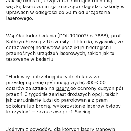
Jak się okazało, urządzenia emitujące ruchomą
wiązkę laserową mogą znacząco złagodzić szkody w
uprawach w odległości do 20 m od urządzenia
laserowego.
Współautorka badania (DOI: 10.1002/ps.7888), prof.
Kathryn Sieving z University of Florida, wyjaśniła, że
coraz więcej hodowców poszukuje niedrogich i
przenośnych urządzeń laserowych, takich jak te
testowane w badaniu.
"Hodowcy potrzebują dużych efektów za
przystępną cenę i jeśli mogą wydać 300–500
dolarów za sztukę na
lasery
do ochrony dużych pól
przez 1–3 tygodnie zamiast droższych opcji, takich
jak zatrudnianie ludzi do patrolowania z psami,
sokołami lub bronią, wykorzystanie laserów byłoby
korzystne" – zaznaczyła prof. Sieving.
Jednym z powodów, dla których lasery stanowią