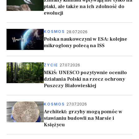
Zmiany klimatu wpływają nie tylko na
ptaki, ale także na ich zdolność do
ewolucji
28.07.2026
KOSMOS
Polska naukowczyni w ESA: kolejne
mikroglony polecą na ISS
27.07.2026
ŻYCIE
MKiŚ: UNESCO pozytywnie oceniło
działania Polski na rzecz ochrony
Puszczy Białowieskiej
27.07.2026
KOSMOS
Architekt: grzyby mogą pomóc w
stawianiu budowli na Marsie i
Księżycu