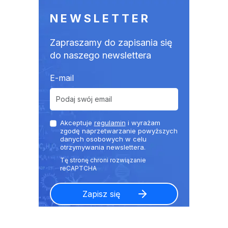
NEWSLETTER
Zapraszamy do zapisania się
do naszego newslettera
E-mail
Akceptuje
regulamin
i wyrażam
zgodę naprzetwarzanie powyższych
danych osobowych w celu
otrzymywania newslettera.