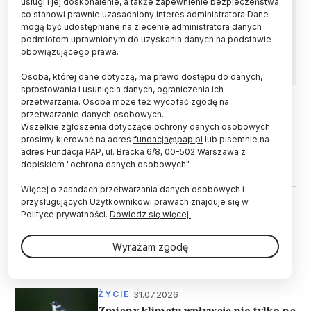
usługi i jej doskonalenie, a także zapewnienie bezpieczeństwa
Międzynarodowy zespół naukowców opisał
co stanowi prawnie uzasadniony interes administratora Dane
siedem nowych gatunków żab z rodzaju
mogą być udostępniane na zlecenie administratora danych
Rhombophryne - informuje pismo „Vertebrate
podmiotom uprawnionym do uzyskania danych na podstawie
Zoology”.
obowiązującego prawa.
Osoba, której dane dotyczą, ma prawo dostępu do danych,
sprostowania i usunięcia danych, ograniczenia ich
przetwarzania. Osoba może też wycofać zgodę na
przetwarzanie danych osobowych.
04.08.2026
ŻYCIE
Wszelkie zgłoszenia dotyczące ochrony danych osobowych
Eksperci obalają mity o końskim
prosimy kierować na adres
fundacja@pap.pl
lub pisemnie na
wysiłku: piana nie oznacza
adres Fundacja PAP, ul. Bracka 6/8, 00-502 Warszawa z
wycieńczenia
dopiskiem "ochrona danych osobowych"
Więcej o zasadach przetwarzania danych osobowych i
przysługujących Użytkownikowi prawach znajduje się w
04.08.2026
ŻYCIE
Polityce prywatności.
Dowiedz się więcej.
Zoolog: inkubacja żółwich jaj to
proces żmudny i nie zawsze kończy
Wyrażam zgodę
się sukcesem
31.07.2026
ŻYCIE