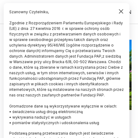
PL
EN
Szanowny Czytelniku,
Zgodnie z Rozporządzeniem Parlamentu Europejskiego i Rady
(UE) z dnia 27 kwietnia 2016 r. w sprawie ochrony osób
ŻYCIE
fizycznych w związku z przetwarzaniem danych osobowych i
w sprawie swobodnego przepływu takich danych oraz
uchylenia dyrektywy 95/46/WE (ogólne rozporządzenie o
ochronie danych) informujemy Cię o przetwarzaniu Twoich
danych. Administratorem danych jest Fundacja PAP,z siedzibą
w Warszawie przy ulicy Bracka 6/8, 00-502 Warszawa. Chodzi
o dane, które są zbierane w ramach korzystania przez Ciebie z
naszych usług, w tym stron internetowych, serwisów i innych
funkcjonalności udostępnianych przez Fundację PAP, głównie
zapisanych w plikach cookies i innych identyfikatorach
internetowych, które są instalowane na naszych stronach przez
nas oraz naszych zaufanych partnerów Fundacji PAP.
Gromadzone dane są wykorzystywane wyłącznie w celach:
• świadczenia usług drogą elektroniczną
Siedem nowych gatunków żab
• wykrywania nadużyć w usługach
• pomiarów statystycznych i udoskonalenia usług
odkryto na Madagaskarze
Podstawą prawną przetwarzania danych jest świadczenie