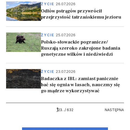
26.07.2026
ŻYCIE
Odłów pstrągów przywrócił
przejrzystość tatrzańskiemu jezioru
25.07.2026
ŻYCIE
Polsko-słowackie pogranicze/
Ruszają szeroko zakrojone badania
genetyczne wilków i niedźwiedzi
23.07.2026
ŻYCIE
Badaczka z IBL: zamiast panicznie
bać się ognia w lasach, nauczmy się
go mądrze wykorzystywać
Stronicowanie
1
632
NASTĘPNA
2
3
…
/ 632
NASTĘPNA