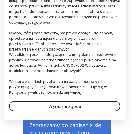
usługi i jej doskonalenie, a także zapewnienie bezpieczeństwa
co stanowi prawnie uzasadniony interes administratora Dane
Według badaczy z Uniwersytetu Jagiellońskiego
mogą być udostępniane na zlecenie administratora danych
w przyszłości będzie można leczyć zwłóknienia
podmiotom uprawnionym do uzyskania danych na podstawie
narządów wykorzystując siły natury. Mają w
obowiązującego prawa.
tym pomoc tzw. pęcherzyki
Osoba, której dane dotyczą, ma prawo dostępu do danych,
zewnątrzkomórkowe, czyli nanostruktury
sprostowania i usunięcia danych, ograniczenia ich
wydzielane przez komórki różnych
przetwarzania. Osoba może też wycofać zgodę na
organizmów.
przetwarzanie danych osobowych.
Wszelkie zgłoszenia dotyczące ochrony danych osobowych
prosimy kierować na adres
fundacja@pap.pl
lub pisemnie na
adres Fundacja PAP, ul. Bracka 6/8, 00-502 Warszawa z
dopiskiem "ochrona danych osobowych"
Stronicowanie
Więcej o zasadach przetwarzania danych osobowych i
przysługujących Użytkownikowi prawach znajduje się w
Polityce prywatności.
Dowiedz się więcej.
Wyrażam zgodę
NEWSLETTER
Zapraszamy do zapisania się
do naszego newslettera