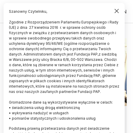
PL
EN
Szanowny Czytelniku,
Zgodnie z Rozporządzeniem Parlamentu Europejskiego i Rady
(UE) z dnia 27 kwietnia 2016 r. w sprawie ochrony osób
ZWŁÓKNIENIE
fizycznych w związku z przetwarzaniem danych osobowych i
w sprawie swobodnego przepływu takich danych oraz
uchylenia dyrektywy 95/46/WE (ogólne rozporządzenie o
ochronie danych) informujemy Cię o przetwarzaniu Twoich
danych. Administratorem danych jest Fundacja PAP,z siedzibą
w Warszawie przy ulicy Bracka 6/8, 00-502 Warszawa. Chodzi
o dane, które są zbierane w ramach korzystania przez Ciebie z
naszych usług, w tym stron internetowych, serwisów i innych
funkcjonalności udostępnianych przez Fundację PAP, głównie
zapisanych w plikach cookies i innych identyfikatorach
internetowych, które są instalowane na naszych stronach przez
nas oraz naszych zaufanych partnerów Fundacji PAP.
Gromadzone dane są wykorzystywane wyłącznie w celach:
• świadczenia usług drogą elektroniczną
Eksperci: zwłóknienia narządów
• wykrywania nadużyć w usługach
• pomiarów statystycznych i udoskonalenia usług
będzie można leczyć wykorzystując
Podstawą prawną przetwarzania danych jest świadczenie
siły natury