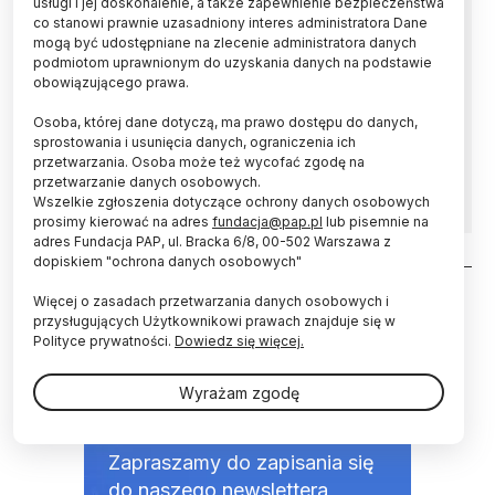
usługi i jej doskonalenie, a także zapewnienie bezpieczeństwa
co stanowi prawnie uzasadniony interes administratora Dane
Dwa łańcuchy egzekucyjne sprzed kilkuset lat
mogą być udostępniane na zlecenie administratora danych
znaleźli archeolodzy w czasie wykopalisk w
podmiotom uprawnionym do uzyskania danych na podstawie
obrębie szubienicy w Żaganiu (Lubuskie).
obowiązującego prawa.
Zdaniem odkrywców tego typu zabytki są
Osoba, której dane dotyczą, ma prawo dostępu do danych,
bardzo rzadko odkrywane na terenie Polski.
sprostowania i usunięcia danych, ograniczenia ich
Badacze wydobyli też kilka tysięcy fragmentów
przetwarzania. Osoba może też wycofać zgodę na
kości.
przetwarzanie danych osobowych.
Wszelkie zgłoszenia dotyczące ochrony danych osobowych
prosimy kierować na adres
fundacja@pap.pl
lub pisemnie na
adres Fundacja PAP, ul. Bracka 6/8, 00-502 Warszawa z
dopiskiem "ochrona danych osobowych"
Stronicowanie
Więcej o zasadach przetwarzania danych osobowych i
przysługujących Użytkownikowi prawach znajduje się w
Polityce prywatności.
Dowiedz się więcej.
Wyrażam zgodę
NEWSLETTER
Zapraszamy do zapisania się
do naszego newslettera