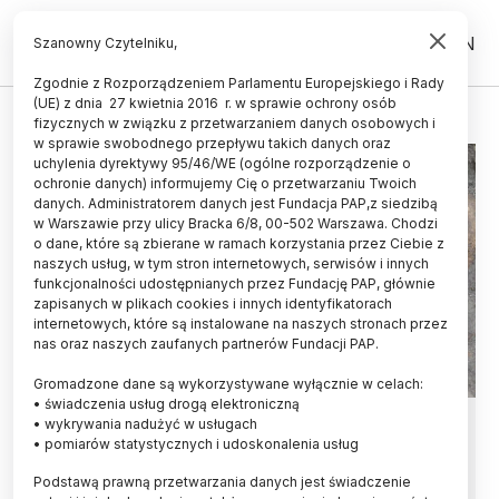
PL
EN
Szanowny Czytelniku,
Zgodnie z Rozporządzeniem Parlamentu Europejskiego i Rady
(UE) z dnia 27 kwietnia 2016 r. w sprawie ochrony osób
WZGÓRZE SZUBIENICZE W ŻAGANIU
fizycznych w związku z przetwarzaniem danych osobowych i
w sprawie swobodnego przepływu takich danych oraz
uchylenia dyrektywy 95/46/WE (ogólne rozporządzenie o
ochronie danych) informujemy Cię o przetwarzaniu Twoich
danych. Administratorem danych jest Fundacja PAP,z siedzibą
w Warszawie przy ulicy Bracka 6/8, 00-502 Warszawa. Chodzi
o dane, które są zbierane w ramach korzystania przez Ciebie z
naszych usług, w tym stron internetowych, serwisów i innych
funkcjonalności udostępnianych przez Fundację PAP, głównie
zapisanych w plikach cookies i innych identyfikatorach
internetowych, które są instalowane na naszych stronach przez
nas oraz naszych zaufanych partnerów Fundacji PAP.
Gromadzone dane są wykorzystywane wyłącznie w celach:
• świadczenia usług drogą elektroniczną
Łańcuchy egzekucyjne i kości -
• wykrywania nadużyć w usługach
• pomiarów statystycznych i udoskonalenia usług
odkrycia na Wzgórzu
Podstawą prawną przetwarzania danych jest świadczenie
Szubienicznym w Żaganiu