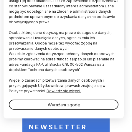
usługi i jej doskonalenie, a także zapewnienie bezpieczeństwa
Bezksiężycowe wieczory w samej końcówce
co stanowi prawnie uzasadniony interes administratora Dane
marca i w pierwszej połowie kwietnia, to dobry
mogą być udostępniane na zlecenie administratora danych
czas na wieczorne obserwacje światła
podmiotom uprawnionym do uzyskania danych na podstawie
zodiakalnego - poinformował PAP dr hab.
obowiązującego prawa.
Arkadiusz Olech z Centrum Astronomicznego
PAN w Warszawie.
Osoba, której dane dotyczą, ma prawo dostępu do danych,
sprostowania i usunięcia danych, ograniczenia ich
przetwarzania. Osoba może też wycofać zgodę na
przetwarzanie danych osobowych.
Wszelkie zgłoszenia dotyczące ochrony danych osobowych
prosimy kierować na adres
fundacja@pap.pl
lub pisemnie na
25.09.2012
adres Fundacja PAP, ul. Bracka 6/8, 00-502 Warszawa z
Dobry czas na obserwację światła
dopiskiem "ochrona danych osobowych"
zodiakalnego
Więcej o zasadach przetwarzania danych osobowych i
przysługujących Użytkownikowi prawach znajduje się w
Stronicowanie
Polityce prywatności.
Dowiedz się więcej.
Wyrażam zgodę
NEWSLETTER