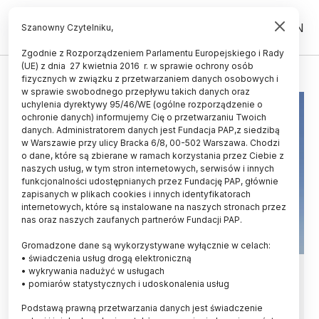
PL
EN
Szanowny Czytelniku,
Zgodnie z Rozporządzeniem Parlamentu Europejskiego i Rady
(UE) z dnia 27 kwietnia 2016 r. w sprawie ochrony osób
ŚWIATŁO ZODIAKALNE
fizycznych w związku z przetwarzaniem danych osobowych i
w sprawie swobodnego przepływu takich danych oraz
uchylenia dyrektywy 95/46/WE (ogólne rozporządzenie o
ochronie danych) informujemy Cię o przetwarzaniu Twoich
danych. Administratorem danych jest Fundacja PAP,z siedzibą
w Warszawie przy ulicy Bracka 6/8, 00-502 Warszawa. Chodzi
o dane, które są zbierane w ramach korzystania przez Ciebie z
naszych usług, w tym stron internetowych, serwisów i innych
funkcjonalności udostępnianych przez Fundację PAP, głównie
zapisanych w plikach cookies i innych identyfikatorach
internetowych, które są instalowane na naszych stronach przez
nas oraz naszych zaufanych partnerów Fundacji PAP.
Gromadzone dane są wykorzystywane wyłącznie w celach:
• świadczenia usług drogą elektroniczną
Sezon na obserwację światła
• wykrywania nadużyć w usługach
• pomiarów statystycznych i udoskonalenia usług
zodiakalnego
Podstawą prawną przetwarzania danych jest świadczenie