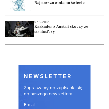
Najstarsza woda na świecie
07.10.2012
Kaskader z Austrii skoczy ze
stratosfery
Stronicowanie
NEWSLETTER
Zapraszamy do zapisania się
do naszego newslettera
E-mail