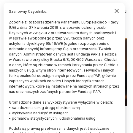
PL
EN
Szanowny Czytelniku,
Zgodnie z Rozporządzeniem Parlamentu Europejskiego i Rady
(UE) z dnia 27 kwietnia 2016 r. w sprawie ochrony osób
REKORD
fizycznych w związku z przetwarzaniem danych osobowych i
w sprawie swobodnego przepływu takich danych oraz
uchylenia dyrektywy 95/46/WE (ogólne rozporządzenie o
ochronie danych) informujemy Cię o przetwarzaniu Twoich
danych. Administratorem danych jest Fundacja PAP,z siedzibą
w Warszawie przy ulicy Bracka 6/8, 00-502 Warszawa. Chodzi
o dane, które są zbierane w ramach korzystania przez Ciebie z
naszych usług, w tym stron internetowych, serwisów i innych
funkcjonalności udostępnianych przez Fundację PAP, głównie
zapisanych w plikach cookies i innych identyfikatorach
internetowych, które są instalowane na naszych stronach przez
nas oraz naszych zaufanych partnerów Fundacji PAP.
Gromadzone dane są wykorzystywane wyłącznie w celach:
• świadczenia usług drogą elektroniczną
Brazylia/ Rekordowa temperatura
• wykrywania nadużyć w usługach
• pomiarów statystycznych i udoskonalenia usług
odczuwalna w Rio de Janeiro: 62,3
Podstawą prawną przetwarzania danych jest świadczenie
st. C