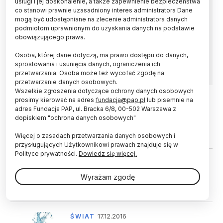
usługi i jej doskonalenie, a także zapewnienie bezpieczeństwa
co stanowi prawnie uzasadniony interes administratora Dane
W Rio de Janeiro, we wschodniej Brazylii,
mogą być udostępniane na zlecenie administratora danych
zanotowano rekordową temperaturę
podmiotom uprawnionym do uzyskania danych na podstawie
odczuwalną: 62,3 stopnie Celsjusza. Wystąpiła
obowiązującego prawa.
ona w położonej na zachodzie dzielnicy
Osoba, której dane dotyczą, ma prawo dostępu do danych,
Guaratiba.
sprostowania i usunięcia danych, ograniczenia ich
przetwarzania. Osoba może też wycofać zgodę na
przetwarzanie danych osobowych.
Wszelkie zgłoszenia dotyczące ochrony danych osobowych
prosimy kierować na adres
fundacja@pap.pl
lub pisemnie na
adres Fundacja PAP, ul. Bracka 6/8, 00-502 Warszawa z
11.10.2017
CZŁOWIEK
dopiskiem "ochrona danych osobowych"
Nowy rekord dokładności zegara
atomowego
Więcej o zasadach przetwarzania danych osobowych i
przysługujących Użytkownikowi prawach znajduje się w
Polityce prywatności.
Dowiedz się więcej.
11.10.2017
CZŁOWIEK
Nowy rekord dokładności zegara
Wyrażam zgodę
atomowego
17.12.2016
ŚWIAT