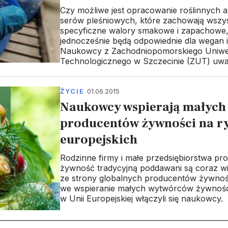
Czy możliwe jest opracowanie roślinnych a
serów pleśniowych, które zachowają wszys
specyficzne walory smakowe i zapachowe,
jednocześnie będą odpowiednie dla wegan 
Naukowcy z Zachodniopomorskiego Uniwe
Technologicznego w Szczecinie (ZUT) uważ
ŻYCIE
01.06.2015
Naukowcy wspierają małych
producentów żywności na r
europejskich
Rodzinne firmy i małe przedsiębiorstwa pr
żywność tradycyjną poddawani są coraz wię
ze strony globalnych producentów żywnośc
we wspieranie małych wytwórców żywności
w Unii Europejskiej włączyli się naukowcy.