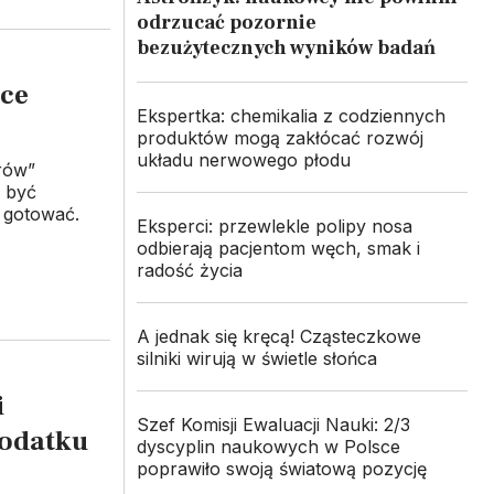
odrzucać pozornie
bezużytecznych wyników badań
ce
Ekspertka: chemikalia z codziennych
produktów mogą zakłócać rozwój
układu nerwowego płodu
rów”
ą być
 gotować.
Eksperci: przewlekle polipy nosa
odbierają pacjentom węch, smak i
radość życia
A jednak się kręcą! Cząsteczkowe
silniki wirują w świetle słońca
i
Szef Komisji Ewaluacji Nauki: 2/3
dodatku
dyscyplin naukowych w Polsce
poprawiło swoją światową pozycję