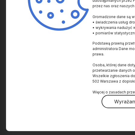
udostępnianych przez Fu
przez nas oraz naszych
SPRAWY NAUKOWE
SPRAWY AKADEMICKI
Gromadzone dane są wy
Historia i Kultura
Uczelnie i Instytucje
• świadczenia usług dro
Człowiek
Innowacje
• wykrywania nadużyć 
• pomiarów statystyczn
Zdrowie
Nagrody
Podstawą prawną przetw
Życie
Prawo
administratora Dane m
Ziemia
Popularyzacja
prawa.
Kosmos
Granty i Konkursy
Osoba, której dane dot
Materia i energia
Wydarzenia
przetwarzanie danych 
Wszelkie zgłoszenia d
Technologia
Ludzie
502 Warszawa z dopisk
Świat
Więcej o zasadach prze
Nagrody Nobla
Wyrażam
O projekcie
O Fundacji
Polityka prywatności
Regulamin
Dostępnoś