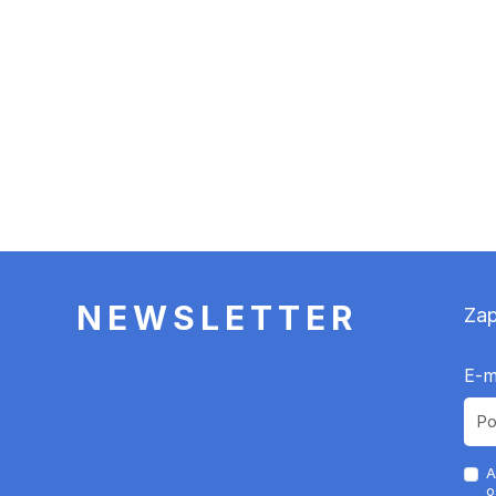
NEWSLETTER
Zap
E-m
A
o