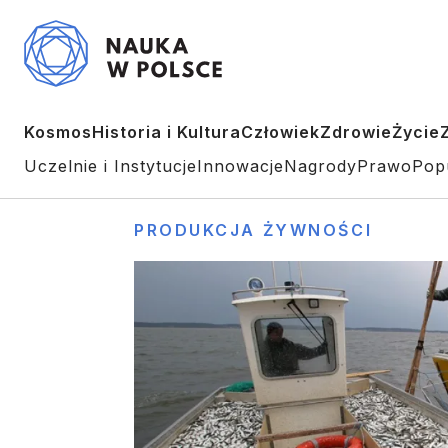
Kosmos
Historia i Kultura
Człowiek
Zdrowie
Życie
Uczelnie i Instytucje
Innowacje
Nagrody
Prawo
Pop
PRODUKCJA ŻYWNOŚCI