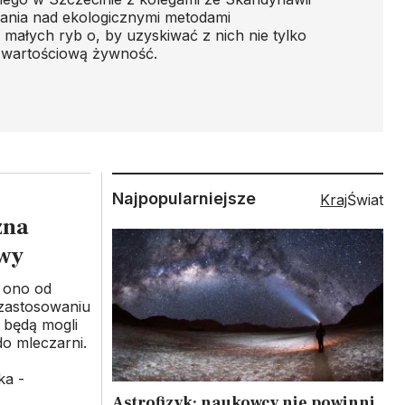
ania nad ekologicznymi metodami
 małych ryb o, by uzyskiwać z nich nie tylko
ż wartościową żywność.
Najpopularniejsze
Kraj
Świat
zna
owy
i ono od
 zastosowaniu
 będą mogli
o mleczarni.
ka -
Astrofizyk: naukowcy nie powinni