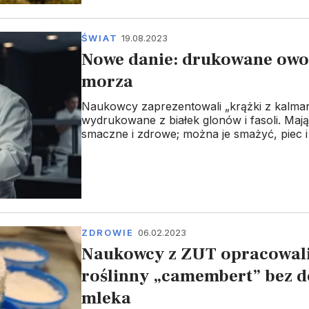
ŚWIAT
19.08.2023
Nowe danie: drukowane owo
morza
Naukowcy zaprezentowali „krążki z kalma
wydrukowane z białek glonów i fasoli. Maj
smaczne i zdrowe; można je smażyć, piec i
ZDROWIE
06.02.2023
Naukowcy z ZUT opracowal
roślinny „camembert” bez 
mleka