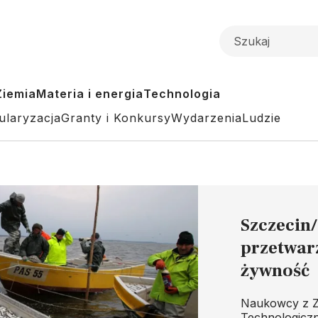
Ziemia
Materia i energia
Technologia
ularyzacja
Granty i Konkursy
Wydarzenia
Ludzie
Szczecin
przetwar
żywność
Naukowcy z Z
Technologiczn