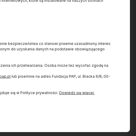
 internetowych, które są instalowane na naszych stronach
Projekt dofinansowany ze
.pl
ienie bezpieczeństwa co stanowi prawnie uzasadniony interes
środków budżetu państwa,
7
nionym do uzyskania danych na podstawie obowiązującego
przyznanych przez Ministra
8
Nauki w ramach Programu
iczenia ich przetwarzania. Osoba może też wycofać zgodę na
Społeczna Odpowiedzialność
Nauki II.
pap.pl
lub pisemnie na adres Fundacja PAP, ul. Bracka 6/8, 00-
duje się w Polityce prywatności.
Dowiedz się więcej.
Do góry
Copyright
Fundacja PAP 2025