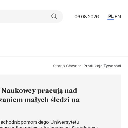
PL
06.08.2026
EN
Strona Główna
Produkcja Żywności
/ Naukowcy pracują nad
zaniem małych śledzi na
achodniopomorskiego Uniwersytetu
ego w Szczecinie z kolegami ze Skandynawii