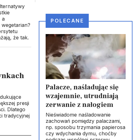
lternatywy
tkie
 a
POLECANE
i wegetarian?
rsytetu
ają, że tak.
ynkach
Palacze, naśladując się
wzajemnie, utrudniają
odukujące
kszej presji
zerwanie z nałogiem
i. Dlatego
Nieświadome naśladowanie
 tradycyjnej
zachowań pomiędzy palaczami,
np. sposobu trzymania papierosa
czy wdychania dymu, choćby
podczas wspólnej przerwy,