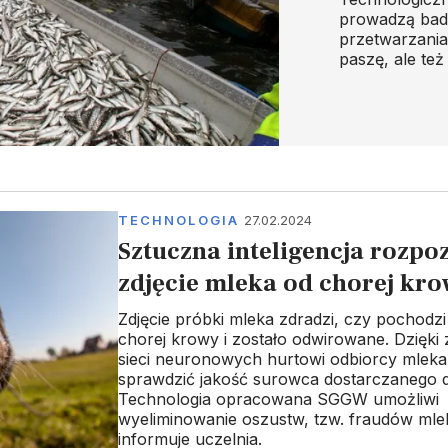
prowadzą bad
przetwarzania
paszę, ale te
TECHNOLOGIA
27.02.2024
Sztuczna inteligencja rozpo
zdjęcie mleka od chorej kr
Zdjęcie próbki mleka zdradzi, czy pochodz
chorej krowy i zostało odwirowane. Dzięki
sieci neuronowych hurtowi odbiorcy mleka
sprawdzić jakość surowca dostarczanego d
Technologia opracowana SGGW umożliwi
wyeliminowanie oszustw, tzw. fraudów mle
informuje uczelnia.