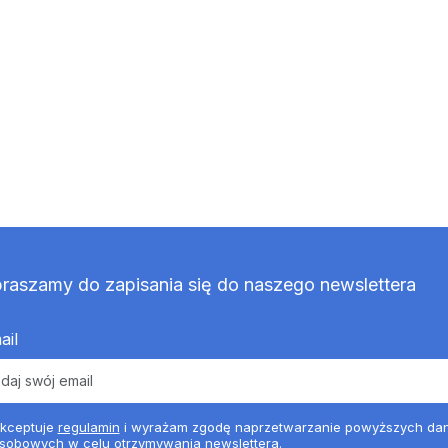
raszamy do zapisania się do naszego newslettera
ail
kceptuje
regulamin
i wyrażam zgodę naprzetwarzanie powyższych da
sobowych w celu otrzymywania newslettera.