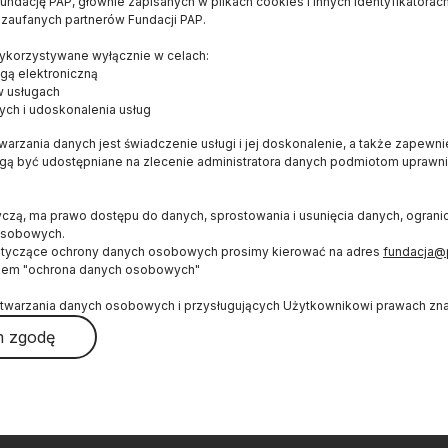
ndację PAP, głównie zapisanych w plikach cookies i innych identyfikatorach
 zaufanych partnerów Fundacji PAP.
E
OD NAS
WYDAWCA
korzystywane wyłącznie w celach:
Konkurs dla czytelników
FUNDACJA PAP
gą elektroniczną
Bracka 6/8
O serwisie
w usługach
ych i udoskonalenia usług
00-502, Warszawa
Popularyzator Nauki
naukawpolsce@pap
arzania danych jest świadczenie usługi i jej doskonalenie, a także zapewn
Blog
(+48 22) 509 27 0
ogą być udostępniane na zlecenie administratora danych podmiotom upraw
Książka
(+48 22) 509 23 8
Newsletter
yczą, ma prawo dostępu do danych, sprostowania i usunięcia danych, ogran
RSS
osobowych.
ŚLEDŹ NAS
otyczące ochrony danych osobowych prosimy kierować na adres
fundacja@
Mapa strony
iem "ochrona danych osobowych"
Wykorzystywanie treści
twarzania danych osobowych i przysługujących Użytkownikowi prawach znaj
Logo do pobrania
 zgodę
Autorzy
ć