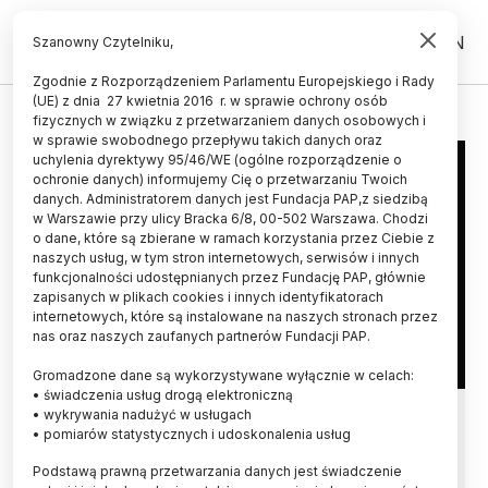
PL
EN
Szanowny Czytelniku,
Zgodnie z Rozporządzeniem Parlamentu Europejskiego i Rady
(UE) z dnia 27 kwietnia 2016 r. w sprawie ochrony osób
POLITECHNIKA ŚLĄSKA
fizycznych w związku z przetwarzaniem danych osobowych i
w sprawie swobodnego przepływu takich danych oraz
uchylenia dyrektywy 95/46/WE (ogólne rozporządzenie o
ochronie danych) informujemy Cię o przetwarzaniu Twoich
danych. Administratorem danych jest Fundacja PAP,z siedzibą
w Warszawie przy ulicy Bracka 6/8, 00-502 Warszawa. Chodzi
o dane, które są zbierane w ramach korzystania przez Ciebie z
naszych usług, w tym stron internetowych, serwisów i innych
funkcjonalności udostępnianych przez Fundację PAP, głównie
zapisanych w plikach cookies i innych identyfikatorach
internetowych, które są instalowane na naszych stronach przez
nas oraz naszych zaufanych partnerów Fundacji PAP.
Gromadzone dane są wykorzystywane wyłącznie w celach:
• świadczenia usług drogą elektroniczną
Politechnika Śląska drukuje
• wykrywania nadużyć w usługach
• pomiarów statystycznych i udoskonalenia usług
przyłbice ochronne dla lekarzy
Podstawą prawną przetwarzania danych jest świadczenie