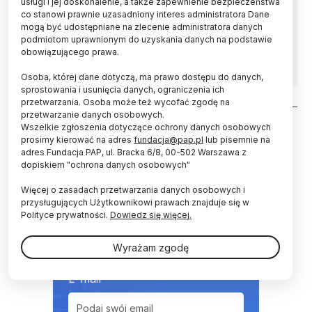
usługi i jej doskonalenie, a także zapewnienie bezpieczeństwa
Politechnika Śląska w Gliwicach, odpowiadając
co stanowi prawnie uzasadniony interes administratora Dane
na apele szpitali o niezbędne wyposażenie
mogą być udostępniane na zlecenie administratora danych
ochronne na czas epidemii, produkuje przyłbice
podmiotom uprawnionym do uzyskania danych na podstawie
dla lekarzy, wykorzystując drukarki 3D.
obowiązującego prawa.
Osoba, której dane dotyczą, ma prawo dostępu do danych,
sprostowania i usunięcia danych, ograniczenia ich
przetwarzania. Osoba może też wycofać zgodę na
Stronicowanie
przetwarzanie danych osobowych.
Wszelkie zgłoszenia dotyczące ochrony danych osobowych
prosimy kierować na adres
fundacja@pap.pl
lub pisemnie na
adres Fundacja PAP, ul. Bracka 6/8, 00-502 Warszawa z
dopiskiem "ochrona danych osobowych"
Więcej o zasadach przetwarzania danych osobowych i
NEWSLETTER
przysługujących Użytkownikowi prawach znajduje się w
Polityce prywatności.
Dowiedz się więcej.
Zapraszamy do zapisania się
do naszego newslettera
Wyrażam zgodę
E-mail