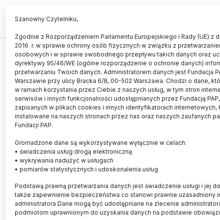
PL
EN
Szanowny Czytelniku,
Zgodnie z Rozporządzeniem Parlamentu Europejskiego i Rady (UE) z d
2016 r. w sprawie ochrony osób fizycznych w związku z przetwarzani
PAŃSTWOWE MUZEUM ARCHEOLOGICZNE 
osobowych i w sprawie swobodnego przepływu takich danych oraz uc
dyrektywy 95/46/WE (ogólne rozporządzenie o ochronie danych) info
przetwarzaniu Twoich danych. Administratorem danych jest Fundacja P
Warszawie przy ulicy Bracka 6/8, 00-502 Warszawa. Chodzi o dane, któ
w ramach korzystania przez Ciebie z naszych usług, w tym stron inter
serwisów i innych funkcjonalności udostępnianych przez Fundację PAP
zapisanych w plikach cookies i innych identyfikatorach internetowych, 
instalowane na naszych stronach przez nas oraz naszych zaufanych p
Fundacji PAP.
Gromadzone dane są wykorzystywane wyłącznie w celach:
• świadczenia usług drogą elektroniczną
• wykrywania nadużyć w usługach
• pomiarów statystycznych i udoskonalenia usług
Spektakularne wyroby ceramiczne
Podstawą prawną przetwarzania danych jest świadczenie usługi i jej d
także zapewnienie bezpieczeństwa co stanowi prawnie uzasadniony i
sprzed 6 tys. lat na wystawie w
administratora Dane mogą być udostępniane na zlecenie administrato
podmiotom uprawnionym do uzyskania danych na podstawie obowiąz
Warszawie