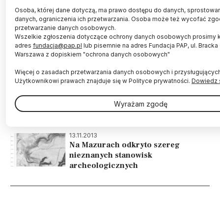
Osoba, której dane dotyczą, ma prawo dostępu do danych, sprostowani
Zbiór bogato zdobionych naczyń oraz figurek
danych, ograniczenia ich przetwarzania. Osoba może też wycofać zgo
glinianych przedstawiających ludzi i zwierzęta,
przetwarzanie danych osobowych.
odkrytych podczas badań prowadzonych pod
Wszelkie zgłoszenia dotyczące ochrony danych osobowych prosimy 
adres
fundacja@pap.pl
lub pisemnie na adres Fundacja PAP, ul. Bracka
koniec XIX i na początku XX w. na Ukrainie,
Warszawa z dopiskiem "ochrona danych osobowych"
można obejrzeć na nowej wystawie czasowej
„Bilcze Złote – najpiękniejsze naczynia Europy”
Więcej o zasadach przetwarzania danych osobowych i przysługującyc
w Państwowym Muzeum Archeologicznym w
Użytkownikowi prawach znajduje się w Polityce prywatności.
Dowiedz s
Warszawie.
Wyrażam zgodę
13.11.2013
Na Mazurach odkryto szereg
nieznanych stanowisk
archeologicznych
Stronicowanie