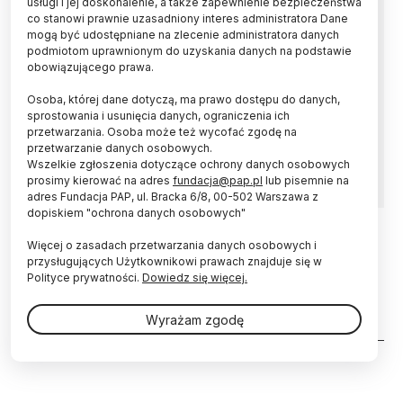
usługi i jej doskonalenie, a także zapewnienie bezpieczeństwa
co stanowi prawnie uzasadniony interes administratora Dane
Na decyzję o przyznaniu patentu czeka się w
mogą być udostępniane na zlecenie administratora danych
Urzędzie Patentowym RP 3,6 roku. Wpływa na
podmiotom uprawnionym do uzyskania danych na podstawie
to m.in. niedobór ekspertów, błędy w
obowiązującego prawa.
zgłoszeniach osób ubiegających się o patent,
Osoba, której dane dotyczą, ma prawo dostępu do danych,
sprawy w sądach i rosnące z każdym dniem
sprostowania i usunięcia danych, ograniczenia ich
bazy dotyczące innowacyjnych wynalazków -
przetwarzania. Osoba może też wycofać zgodę na
mówi zastępca prezesa Urzędu Patentowego
przetwarzanie danych osobowych.
RP Andrzej Pyrża.
Wszelkie zgłoszenia dotyczące ochrony danych osobowych
prosimy kierować na adres
fundacja@pap.pl
lub pisemnie na
adres Fundacja PAP, ul. Bracka 6/8, 00-502 Warszawa z
dopiskiem "ochrona danych osobowych"
Więcej o zasadach przetwarzania danych osobowych i
24.01.2017
przysługujących Użytkownikowi prawach znajduje się w
Wiceprezes Urzędu Patentowego:
Polityce prywatności.
Dowiedz się więcej.
badaczowi trudno o patent bez
rzecznika!
Wyrażam zgodę
Stronicowanie