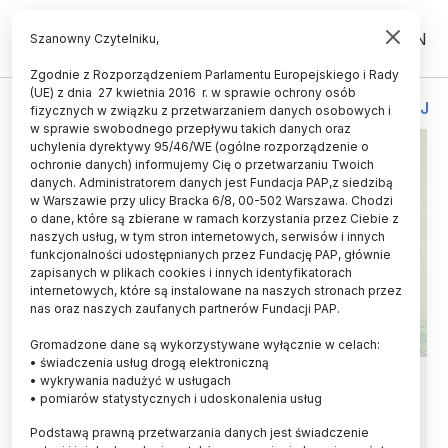
PL
EN
Szanowny Czytelniku,
Zgodnie z Rozporządzeniem Parlamentu Europejskiego i Rady
(UE) z dnia 27 kwietnia 2016 r. w sprawie ochrony osób
OCHRONA WŁASNOŚCI INTELEKTUALNEJ
fizycznych w związku z przetwarzaniem danych osobowych i
w sprawie swobodnego przepływu takich danych oraz
uchylenia dyrektywy 95/46/WE (ogólne rozporządzenie o
ochronie danych) informujemy Cię o przetwarzaniu Twoich
danych. Administratorem danych jest Fundacja PAP,z siedzibą
w Warszawie przy ulicy Bracka 6/8, 00-502 Warszawa. Chodzi
o dane, które są zbierane w ramach korzystania przez Ciebie z
naszych usług, w tym stron internetowych, serwisów i innych
funkcjonalności udostępnianych przez Fundację PAP, głównie
zapisanych w plikach cookies i innych identyfikatorach
internetowych, które są instalowane na naszych stronach przez
nas oraz naszych zaufanych partnerów Fundacji PAP.
Gromadzone dane są wykorzystywane wyłącznie w celach:
• świadczenia usług drogą elektroniczną
Wiceprezes UP RP wyjaśnia,
• wykrywania nadużyć w usługach
• pomiarów statystycznych i udoskonalenia usług
dlaczego na patent czeka się
Podstawą prawną przetwarzania danych jest świadczenie
średnio 3,6 roku