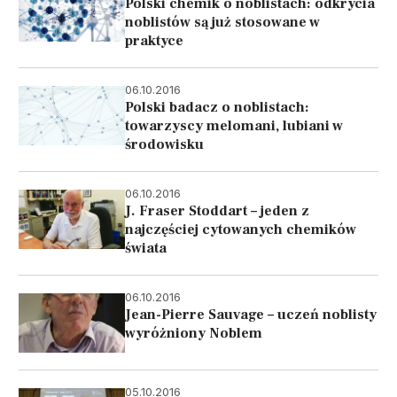
Polski chemik o noblistach: odkrycia
noblistów są już stosowane w
praktyce
06.10.2016
Polski badacz o noblistach:
towarzyscy melomani, lubiani w
środowisku
06.10.2016
J. Fraser Stoddart – jeden z
najczęściej cytowanych chemików
świata
06.10.2016
Jean-Pierre Sauvage – uczeń noblisty
wyróżniony Noblem
05.10.2016