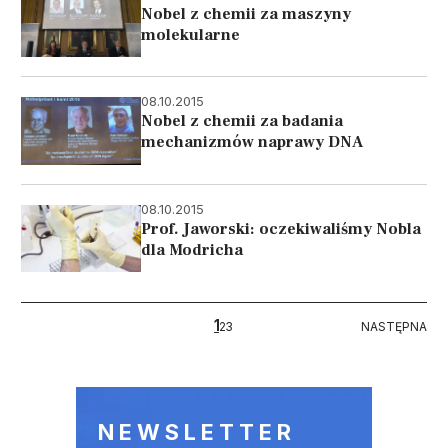
Nobel z chemii za maszyny
molekularne
08.10.2015
Nobel z chemii za badania
mechanizmów naprawy DNA
08.10.2015
Prof. Jaworski: oczekiwaliśmy Nobla
dla Modricha
Stronicowanie
1
NASTĘPNA
2
3
NASTĘPNA
NEWSLETTER