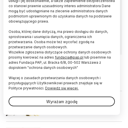
usługi i jej doskonalenie, a także zapewnienie bezpieczeństwa
co stanowi prawnie uzasadniony interes administratora Dane
Kapituła Nagrody im. prof. Tadeusza
mogą być udostępniane na zlecenie administratora danych
Kotarbińskiego wskazała w piątek pięć książek,
podmiotom uprawnionym do uzyskania danych na podstawie
spośród których zostanie wybrane najlepsze
obowiązującego prawa.
dzieło humanistyczne w Polsce wydane w 2022
Osoba, której dane dotyczą, ma prawo dostępu do danych,
roku. Werdykt zostanie ogłoszony 26 listopada
sprostowania i usunięcia danych, ograniczenia ich
podczas uroczystej gali w Filharmonii Łódzkiej.
przetwarzania. Osoba może też wycofać zgodę na
przetwarzanie danych osobowych.
Wszelkie zgłoszenia dotyczące ochrony danych osobowych
prosimy kierować na adres
fundacja@pap.pl
lub pisemnie na
adres Fundacja PAP, ul. Bracka 6/8, 00-502 Warszawa z
dopiskiem "ochrona danych osobowych"
15.03.2023
UCZELNIE I INSTYTUCJE
UŁ ogłosił nabór prac do konkursu
Więcej o zasadach przetwarzania danych osobowych i
im. prof. Tadeusza Kotarbińskiego
przysługujących Użytkownikowi prawach znajduje się w
Polityce prywatności.
Dowiedz się więcej.
29.04.2019
UCZELNIE I INSTYTUCJE
Wyrażam zgodę
Łódź/Rekordowa liczba zgłoszeń w
konkursie im. Kotarbińskiego