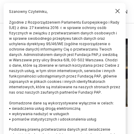
PL
EN
Szanowny Czytelniku,
Zgodnie z Rozporządzeniem Parlamentu Europejskiego i Rady
(UE) z dnia 27 kwietnia 2016 r. w sprawie ochrony osób
NAGRODA IM. PROF. KOTARBIŃSKIEGO
fizycznych w związku z przetwarzaniem danych osobowych i
w sprawie swobodnego przepływu takich danych oraz
uchylenia dyrektywy 95/46/WE (ogólne rozporządzenie o
ochronie danych) informujemy Cię o przetwarzaniu Twoich
danych. Administratorem danych jest Fundacja PAP,z siedzibą
w Warszawie przy ulicy Bracka 6/8, 00-502 Warszawa. Chodzi
o dane, które są zbierane w ramach korzystania przez Ciebie z
naszych usług, w tym stron internetowych, serwisów i innych
funkcjonalności udostępnianych przez Fundację PAP, głównie
zapisanych w plikach cookies i innych identyfikatorach
internetowych, które są instalowane na naszych stronach przez
nas oraz naszych zaufanych partnerów Fundacji PAP.
Gromadzone dane są wykorzystywane wyłącznie w celach:
• świadczenia usług drogą elektroniczną
Pięć książek nominowanych do
• wykrywania nadużyć w usługach
• pomiarów statystycznych i udoskonalenia usług
Nagrody im. prof. Tadeusza
Podstawą prawną przetwarzania danych jest świadczenie
Kotarbińskiego