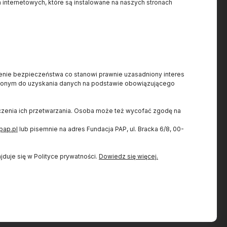
 internetowych, które są instalowane na naszych stronach
Projekt dofinansowany ze
.pl
ienie bezpieczeństwa co stanowi prawnie uzasadniony interes
środków budżetu państwa,
7
nionym do uzyskania danych na podstawie obowiązującego
przyznanych przez Ministra
8
Nauki w ramach Programu
iczenia ich przetwarzania. Osoba może też wycofać zgodę na
Społeczna Odpowiedzialność
Nauki II.
pap.pl
lub pisemnie na adres Fundacja PAP, ul. Bracka 6/8, 00-
duje się w Polityce prywatności.
Dowiedz się więcej.
Do góry
Copyright
Fundacja PAP 2025