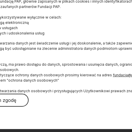
ndację PAP, głównie zapisanych w plikach cookies i innych identyfikatorach
 zaufanych partnerów Fundacji PAP.
E
OD NAS
WYDAWCA
korzystywane wyłącznie w celach:
Konkurs dla czytelników
FUNDACJA PAP
gą elektroniczną
Bracka 6/8
O serwisie
w usługach
ych i udoskonalenia usług
00-502, Warszawa
Popularyzator Nauki
naukawpolsce@pap
arzania danych jest świadczenie usługi i jej doskonalenie, a także zapewn
Blog
(+48 22) 509 27 0
ogą być udostępniane na zlecenie administratora danych podmiotom upraw
Książka
(+48 22) 509 23 8
Newsletter
yczą, ma prawo dostępu do danych, sprostowania i usunięcia danych, ogran
RSS
osobowych.
ŚLEDŹ NAS
otyczące ochrony danych osobowych prosimy kierować na adres
fundacja@
Mapa strony
iem "ochrona danych osobowych"
Wykorzystywanie treści
twarzania danych osobowych i przysługujących Użytkownikowi prawach znaj
Logo do pobrania
 zgodę
Autorzy
ć