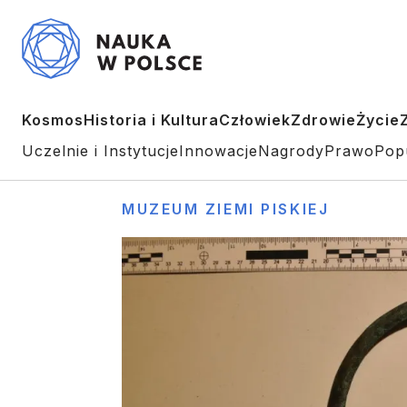
Kosmos
Historia i Kultura
Człowiek
Zdrowie
Życie
Uczelnie i Instytucje
Innowacje
Nagrody
Prawo
Pop
MUZEUM ZIEMI PISKIEJ