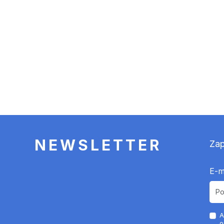
NEWSLETTER
Zap
E-m
A
o