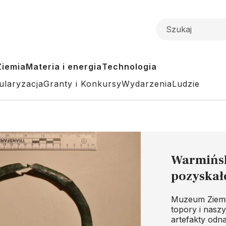
Ziemia
Materia i energia
Technologia
ularyzacja
Granty i Konkursy
Wydarzenia
Ludzie
Warmińsk
pozyskał
Muzeum Ziemi 
topory i naszy
artefakty odn