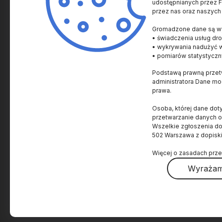
udostępnianych przez Fu
przez nas oraz naszych
SPRAWY NAUKOWE
SPRAWY AKADEMICKI
Gromadzone dane są wy
Historia i Kultura
Uczelnie i Instytucje
• świadczenia usług dro
Człowiek
Innowacje
• wykrywania nadużyć 
• pomiarów statystyczn
Zdrowie
Nagrody
Podstawą prawną przetw
Życie
Prawo
administratora Dane m
Ziemia
Popularyzacja
prawa.
Kosmos
Granty i Konkursy
Osoba, której dane dot
Materia i energia
Wydarzenia
przetwarzanie danych 
Wszelkie zgłoszenia d
Technologia
Ludzie
502 Warszawa z dopisk
Świat
Więcej o zasadach prze
Nagrody Nobla
Wyrażam
O projekcie
O Fundacji
Polityka prywatności
Regulamin
Dostępnoś