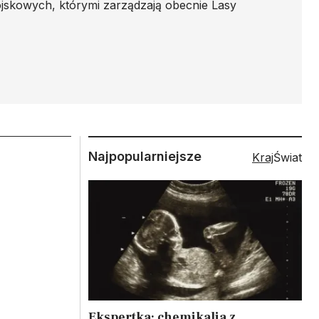
skowych, którymi zarządzają obecnie Lasy
Najpopularniejsze
Kraj
Świat
Ekspertka: chemikalia z