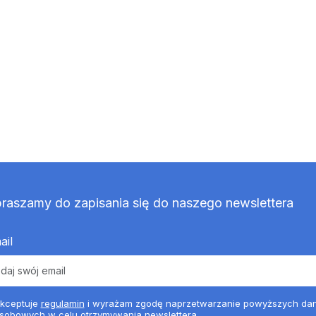
raszamy do zapisania się do naszego newslettera
ail
kceptuje
regulamin
i wyrażam zgodę naprzetwarzanie powyższych da
sobowych w celu otrzymywania newslettera.