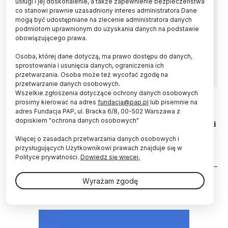
usługi i jej doskonalenie, a także zapewnienie bezpieczeństwa
co stanowi prawnie uzasadniony interes administratora Dane
Budowlę pałacowo-sakralną na Ostrowie
mogą być udostępniane na zlecenie administratora danych
Lednickim (woj. wielkopolskie) zaczęto wznosić
podmiotom uprawnionym do uzyskania danych na podstawie
w latach 936-985. Datę dotyczącą jednej z
obowiązującego prawa.
prawdopodobnych siedzib Mieszka I uzyskano
Osoba, której dane dotyczą, ma prawo dostępu do danych,
w trakcie nowych analiz fizykochemicznych.
sprostowania i usunięcia danych, ograniczenia ich
przetwarzania. Osoba może też wycofać zgodę na
przetwarzanie danych osobowych.
Wszelkie zgłoszenia dotyczące ochrony danych osobowych
prosimy kierować na adres
fundacja@pap.pl
lub pisemnie na
adres Fundacja PAP, ul. Bracka 6/8, 00-502 Warszawa z
15.04.2019
HISTORIA I KULTURA
dopiskiem "ochrona danych osobowych"
Prof. P. Urbańczyk: dzięki Mieszkowi
I czujemy się częścią Zachodu, a nie
Więcej o zasadach przetwarzania danych osobowych i
Wschodu
przysługujących Użytkownikowi prawach znajduje się w
Polityce prywatności.
Dowiedz się więcej.
Stronicowanie
Wyrażam zgodę