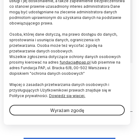
usługi i jej doskonalenie, a także zapewnienie bezpieczeństwa
Smoki istnieją nie tylko w powieściach i
co stanowi prawnie uzasadniony interes administratora Dane
legendach. Morskie smoki, czyli ryjkogłowe to
mogą być udostępniane na zlecenie administratora danych
miniaturowe bezkręgowce, mające nie więcej
podmiotom uprawnionym do uzyskania danych na podstawie
niż 1 mm. Od milionów lat żyją niemal na całym
obowiązującego prawa.
świecie i każdy mógł je spotkać, chodząc po
piaszczystej plaży czy morskim dnie. Polska
Osoba, której dane dotyczą, ma prawo dostępu do danych,
badaczka opisała ostatnio osiem nowych dla
sprostowania i usunięcia danych, ograniczenia ich
nauki gatunków.
przetwarzania. Osoba może też wycofać zgodę na
przetwarzanie danych osobowych.
Wszelkie zgłoszenia dotyczące ochrony danych osobowych
prosimy kierować na adres
fundacja@pap.pl
lub pisemnie na
adres Fundacja PAP, ul. Bracka 6/8, 00-502 Warszawa z
dopiskiem "ochrona danych osobowych"
30.03.2018
ŻYCIE
Więcej o zasadach przetwarzania danych osobowych i
Polska badaczka opisała trzy nowe
przysługujących Użytkownikowi prawach znajduje się w
dla nauki gatunki „morskich
Polityce prywatności.
Dowiedz się więcej.
smoków”
Wyrażam zgodę
Stronicowanie