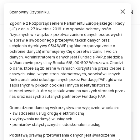
PL
EN
Szanowny Czytelniku,
Zgodnie z Rozporządzeniem Parlamentu Europejskiego i Rady
(UE) z dnia 27 kwietnia 2016 r. w sprawie ochrony osób
MEIOFAUNA
fizycznych w związku z przetwarzaniem danych osobowych i
w sprawie swobodnego przepływu takich danych oraz
uchylenia dyrektywy 95/46/WE (ogólne rozporządzenie o
ochronie danych) informujemy Cię o przetwarzaniu Twoich
danych. Administratorem danych jest Fundacja PAP,z siedzibą
w Warszawie przy ulicy Bracka 6/8, 00-502 Warszawa. Chodzi
o dane, które są zbierane w ramach korzystania przez Ciebie z
naszych usług, w tym stron internetowych, serwisów i innych
funkcjonalności udostępnianych przez Fundację PAP, głównie
zapisanych w plikach cookies i innych identyfikatorach
internetowych, które są instalowane na naszych stronach przez
nas oraz naszych zaufanych partnerów Fundacji PAP.
Gromadzone dane są wykorzystywane wyłącznie w celach:
• świadczenia usług drogą elektroniczną
Dopiero zaczynamy poznawać
• wykrywania nadużyć w usługach
• pomiarów statystycznych i udoskonalenia usług
morskie smoki
Podstawą prawną przetwarzania danych jest świadczenie