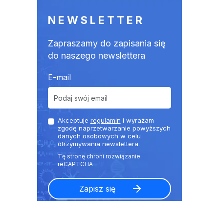
NEWSLETTER
Zapraszamy do zapisania się
do naszego newslettera
E-mail
Akceptuje
regulamin
i wyrażam
zgodę naprzetwarzanie powyższych
danych osobowych w celu
otrzymywania newslettera.