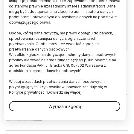
usługi i jej doskonalenie, a także zapewnienie bezpieczeństwa
co stanowi prawnie uzasadniony interes administratora Dane
Najstarszą formę łodzi - dłubankę - odnaleźli
mogą być udostępniane na zlecenie administratora danych
poszukiwacze w pobliżu Spichlerza Twierdzy
podmiotom uprawnionym do uzyskania danych na podstawie
Modlin - poinformował PAP w środę archeolog
obowiązującego prawa.
Robert Wyrostkiewicz. Zabytek znajdował się w
Osoba, której dane dotyczą, ma prawo dostępu do danych,
wodzie, w miejscu ujścia Narwi do Wisły.
sprostowania i usunięcia danych, ograniczenia ich
przetwarzania. Osoba może też wycofać zgodę na
przetwarzanie danych osobowych.
Wszelkie zgłoszenia dotyczące ochrony danych osobowych
prosimy kierować na adres
fundacja@pap.pl
lub pisemnie na
adres Fundacja PAP, ul. Bracka 6/8, 00-502 Warszawa z
28.05.2024
HISTORIA I KULTURA
dopiskiem "ochrona danych osobowych"
Mazowieckie/ Podczas prac
ogrodowych dziecko i mama
Więcej o zasadach przetwarzania danych osobowych i
znaleźli neolityczną siekierkę
przysługujących Użytkownikowi prawach znajduje się w
Polityce prywatności.
Dowiedz się więcej.
22.04.2015
Wyrażam zgodę
List intencyjny o współpracy ws.
technologii kosmicznych
Stronicowanie