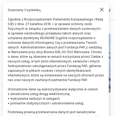
PL
EN
Szanowny Czytelniku,
Zgodnie z Rozporządzeniem Parlamentu Europejskiego i Rady
(UE) z dnia 27 kwietnia 2016 r. w sprawie ochrony osób
MAZOWIECKIE
fizycznych w związku z przetwarzaniem danych osobowych i
w sprawie swobodnego przepływu takich danych oraz
uchylenia dyrektywy 95/46/WE (ogólne rozporządzenie o
ochronie danych) informujemy Cię o przetwarzaniu Twoich
danych. Administratorem danych jest Fundacja PAP,z siedzibą
w Warszawie przy ulicy Bracka 6/8, 00-502 Warszawa. Chodzi
o dane, które są zbierane w ramach korzystania przez Ciebie z
naszych usług, w tym stron internetowych, serwisów i innych
funkcjonalności udostępnianych przez Fundację PAP, głównie
zapisanych w plikach cookies i innych identyfikatorach
internetowych, które są instalowane na naszych stronach przez
nas oraz naszych zaufanych partnerów Fundacji PAP.
Gromadzone dane są wykorzystywane wyłącznie w celach:
• świadczenia usług drogą elektroniczną
Mazowieckie/ Najstarsza forma
• wykrywania nadużyć w usługach
• pomiarów statystycznych i udoskonalenia usług
łodzi - dłubanka - odkryta w
Podstawą prawną przetwarzania danych jest świadczenie
pobliżu Twierdzy Modlin