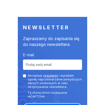
NEWSLETTER
Zapraszamy do zapisania się
do naszego newslettera
E-mail
Akceptuje
regulamin
i wyrażam
zgodę naprzetwarzanie powyższych
danych osobowych w celu
otrzymywania newslettera.