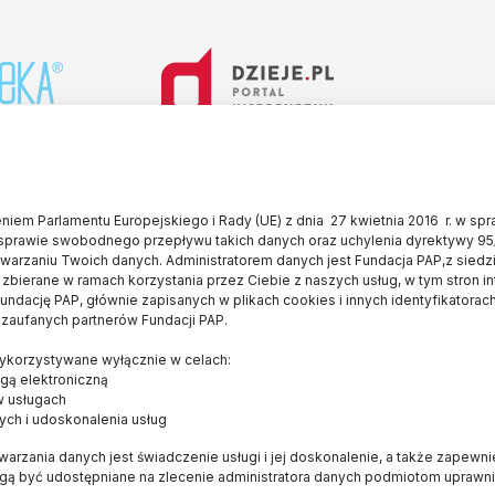
iem Parlamentu Europejskiego i Rady (UE) z dnia 27 kwietnia 2016 r. w sp
sprawie swobodnego przepływu takich danych oraz uchylenia dyrektywy 95
twarzaniu Twoich danych. Administratorem danych jest Fundacja PAP,z siedz
 zbierane w ramach korzystania przez Ciebie z naszych usług, w tym stron i
ndację PAP, głównie zapisanych w plikach cookies i innych identyfikatorach
 zaufanych partnerów Fundacji PAP.
E
OD NAS
WYDAWCA
korzystywane wyłącznie w celach:
Konkurs dla czytelników
FUNDACJA PAP
gą elektroniczną
Bracka 6/8
O serwisie
w usługach
ych i udoskonalenia usług
00-502, Warszawa
Popularyzator Nauki
naukawpolsce@pap
arzania danych jest świadczenie usługi i jej doskonalenie, a także zapewn
Blog
(+48 22) 509 27 0
ogą być udostępniane na zlecenie administratora danych podmiotom upraw
Książka