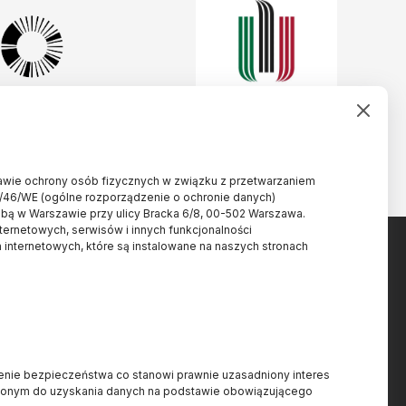
rawie ochrony osób fizycznych w związku z przetwarzaniem
/46/WE (ogólne rozporządzenie o ochronie danych)
ibą w Warszawie przy ulicy Bracka 6/8, 00-502 Warszawa.
nternetowych, serwisów i innych funkcjonalności
 internetowych, które są instalowane na naszych stronach
Projekt dofinansowany ze
.pl
ienie bezpieczeństwa co stanowi prawnie uzasadniony interes
środków budżetu państwa,
7
nionym do uzyskania danych na podstawie obowiązującego
przyznanych przez Ministra