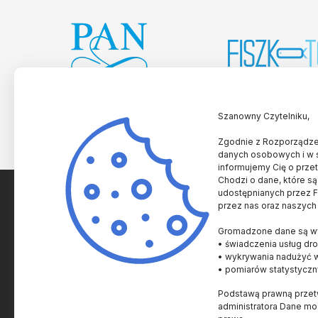
Szanowny Czytelniku,
Zgodnie z Rozporządzen
danych osobowych i w 
informujemy Cię o prze
Chodzi o dane, które są
udostępnianych przez Fu
przez nas oraz naszych
SPRAWY NAUKOWE
SPRAWY AKADEMICKI
Gromadzone dane są wy
Historia i Kultura
Uczelnie i Instytucje
• świadczenia usług dro
Człowiek
Innowacje
• wykrywania nadużyć 
• pomiarów statystyczn
Zdrowie
Nagrody
Podstawą prawną przetw
Życie
Prawo
administratora Dane m
Ziemia
Popularyzacja