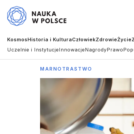
Kosmos
Historia i Kultura
Człowiek
Zdrowie
Życie
Uczelnie i Instytucje
Innowacje
Nagrody
Prawo
Pop
MARNOTRASTWO