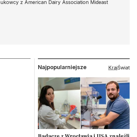
ukowcy z American Dairy Association Mideast
Najpopularniejsze
Kraj
Świat
Badacze z Wrocławia i USA znaleźli