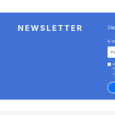
NEWSLETTER
Zap
E-m
A
o