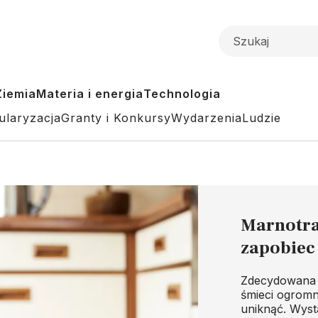
Ziemia
Materia i energia
Technologia
ularyzacja
Granty i Konkursy
Wydarzenia
Ludzie
Marnotra
zapobiec
Zdecydowana 
śmieci ogromn
uniknąć. Wyst