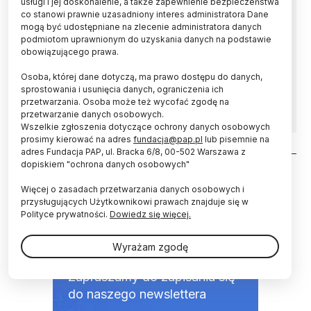
usługi i jej doskonalenie, a także zapewnienie bezpieczeństwa
co stanowi prawnie uzasadniony interes administratora Dane
200 lat temu, 5 stycznia 1818 r. w Sewerynach
mogą być udostępniane na zlecenie administratora danych
na Wołyniu urodził się Ernest Malinowski,
podmiotom uprawnionym do uzyskania danych na podstawie
projektant i budowniczy kolei transandyjskiej,
obowiązującego prawa.
jednej z najwyżej położonych na świecie,
Osoba, której dane dotyczą, ma prawo dostępu do danych,
uznawanej za jedno ze szczytowych osiągnięć
sprostowania i usunięcia danych, ograniczenia ich
inżynierii XIX w.
przetwarzania. Osoba może też wycofać zgodę na
przetwarzanie danych osobowych.
Wszelkie zgłoszenia dotyczące ochrony danych osobowych
prosimy kierować na adres
fundacja@pap.pl
lub pisemnie na
adres Fundacja PAP, ul. Bracka 6/8, 00-502 Warszawa z
Stronicowanie
dopiskiem "ochrona danych osobowych"
Więcej o zasadach przetwarzania danych osobowych i
przysługujących Użytkownikowi prawach znajduje się w
Polityce prywatności.
Dowiedz się więcej.
NEWSLETTER
Wyrażam zgodę
Zapraszamy do zapisania się
do naszego newslettera