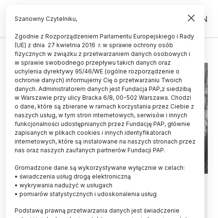
PL
EN
Szanowny Czytelniku,
Zgodnie z Rozporządzeniem Parlamentu Europejskiego i Rady
(UE) z dnia 27 kwietnia 2016 r. w sprawie ochrony osób
MALINOWSKI
fizycznych w związku z przetwarzaniem danych osobowych i
w sprawie swobodnego przepływu takich danych oraz
uchylenia dyrektywy 95/46/WE (ogólne rozporządzenie o
ochronie danych) informujemy Cię o przetwarzaniu Twoich
danych. Administratorem danych jest Fundacja PAP,z siedzibą
w Warszawie przy ulicy Bracka 6/8, 00-502 Warszawa. Chodzi
o dane, które są zbierane w ramach korzystania przez Ciebie z
naszych usług, w tym stron internetowych, serwisów i innych
funkcjonalności udostępnianych przez Fundację PAP, głównie
zapisanych w plikach cookies i innych identyfikatorach
internetowych, które są instalowane na naszych stronach przez
nas oraz naszych zaufanych partnerów Fundacji PAP.
Gromadzone dane są wykorzystywane wyłącznie w celach:
• świadczenia usług drogą elektroniczną
200 lat temu urodził się Ernest
• wykrywania nadużyć w usługach
• pomiarów statystycznych i udoskonalenia usług
Malinowski – budowniczy kolei
Podstawą prawną przetwarzania danych jest świadczenie
transandyjskiej