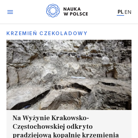
PL
EN
KRZEMIEŃ CZEKOLADOWY
Na Wyżynie Krakowsko-
Częstochowskiej odkryto
pradziejową kopalnię krzemienia