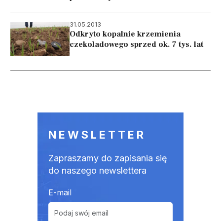
31.05.2013
Odkryto kopalnie krzemienia
czekoladowego sprzed ok. 7 tys. lat
Stronicowanie
NEWSLETTER
Zapraszamy do zapisania się
do naszego newslettera
E-mail