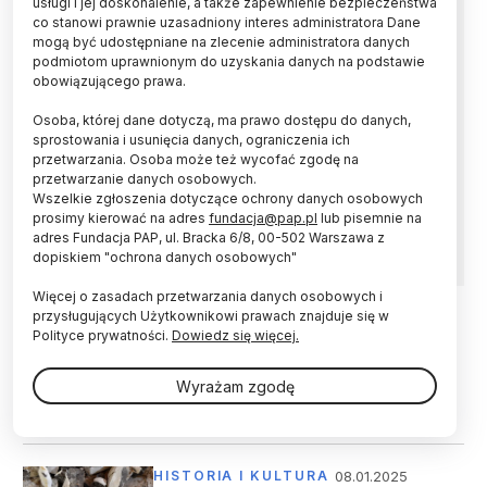
usługi i jej doskonalenie, a także zapewnienie bezpieczeństwa
Wentylacja w kopalni jest konieczna, bo
co stanowi prawnie uzasadniony interes administratora Dane
rozcieńcza metan do poziomów
mogą być udostępniane na zlecenie administratora danych
bezpieczniejszych dla górników. Ale ten sam
podmiotom uprawnionym do uzyskania danych na podstawie
strumień powietrza, po przejściu przez
obowiązującego prawa.
wyrobiska, wynosi metan na powierzchnię i
dokłada cegiełkę do emisji gazów
Osoba, której dane dotyczą, ma prawo dostępu do danych,
cieplarnianych. Autorzy nowej pracy pokazują,
sprostowania i usunięcia danych, ograniczenia ich
że da się prześledzić tę drogę znacznie
przetwarzania. Osoba może też wycofać zgodę na
przetwarzanie danych osobowych.
dokładniej, jeśli połączy się pomiary stężenia
Wszelkie zgłoszenia dotyczące ochrony danych osobowych
gazów z ich „podpisem” izotopowym i analizą
prosimy kierować na adres
fundacja@pap.pl
lub pisemnie na
domieszek chemicznych.
adres Fundacja PAP, ul. Bracka 6/8, 00-502 Warszawa z
dopiskiem "ochrona danych osobowych"
Więcej o zasadach przetwarzania danych osobowych i
przysługujących Użytkownikowi prawach znajduje się w
Polityce prywatności.
Dowiedz się więcej.
26.03.2025
UCZELNIE I INSTYTUCJE
GIG: rusza nabór na studia
Wyrażam zgodę
podyplomowe ws. adaptacji kopalń
do nowych funkcji
08.01.2025
HISTORIA I KULTURA