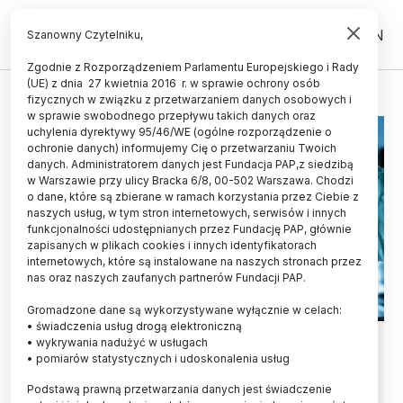
PL
EN
Szanowny Czytelniku,
Zgodnie z Rozporządzeniem Parlamentu Europejskiego i Rady
(UE) z dnia 27 kwietnia 2016 r. w sprawie ochrony osób
KOMPOZYTY
fizycznych w związku z przetwarzaniem danych osobowych i
w sprawie swobodnego przepływu takich danych oraz
uchylenia dyrektywy 95/46/WE (ogólne rozporządzenie o
ochronie danych) informujemy Cię o przetwarzaniu Twoich
danych. Administratorem danych jest Fundacja PAP,z siedzibą
w Warszawie przy ulicy Bracka 6/8, 00-502 Warszawa. Chodzi
o dane, które są zbierane w ramach korzystania przez Ciebie z
naszych usług, w tym stron internetowych, serwisów i innych
funkcjonalności udostępnianych przez Fundację PAP, głównie
zapisanych w plikach cookies i innych identyfikatorach
internetowych, które są instalowane na naszych stronach przez
nas oraz naszych zaufanych partnerów Fundacji PAP.
Gromadzone dane są wykorzystywane wyłącznie w celach:
• świadczenia usług drogą elektroniczną
Opracowano trwały,
• wykrywania nadużyć w usługach
• pomiarów statystycznych i udoskonalenia usług
samonaprawiający się kompozyt
Podstawą prawną przetwarzania danych jest świadczenie