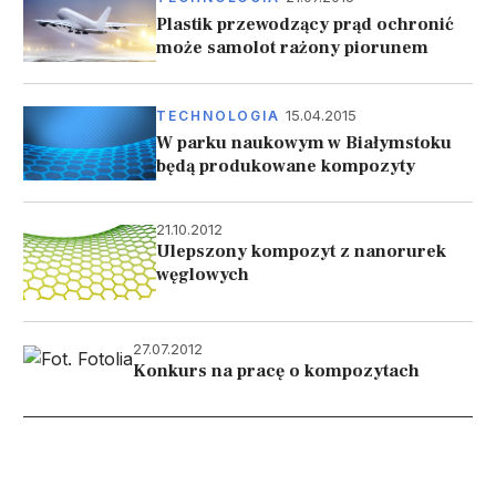
Plastik przewodzący prąd ochronić
może samolot rażony piorunem
15.04.2015
TECHNOLOGIA
W parku naukowym w Białymstoku
będą produkowane kompozyty
21.10.2012
Ulepszony kompozyt z nanorurek
węglowych
27.07.2012
Konkurs na pracę o kompozytach
Stronicowanie