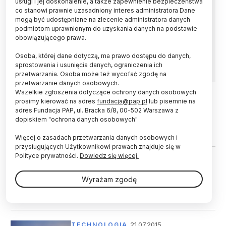
usługi i jej doskonalenie, a także zapewnienie bezpieczeństwa
Naukowcy opracowali kompozyt, który sam się
co stanowi prawnie uzasadniony interes administratora Dane
naprawia nawet po poważnych uszkodzeniach.
mogą być udostępniane na zlecenie administratora danych
Technologia ta ma pozwolić na wydłużenie
podmiotom uprawnionym do uzyskania danych na podstawie
żywotności wielu części samochodów, statków
obowiązującego prawa.
powietrznych czy kosmicznych, teoretycznie
nawet o setki lat.
Osoba, której dane dotyczą, ma prawo dostępu do danych,
sprostowania i usunięcia danych, ograniczenia ich
przetwarzania. Osoba może też wycofać zgodę na
przetwarzanie danych osobowych.
Wszelkie zgłoszenia dotyczące ochrony danych osobowych
prosimy kierować na adres
fundacja@pap.pl
lub pisemnie na
31.01.2024
TECHNOLOGIA
adres Fundacja PAP, ul. Bracka 6/8, 00-502 Warszawa z
Bezpieczniej w górach podczas
dopiskiem "ochrona danych osobowych"
burzy
Więcej o zasadach przetwarzania danych osobowych i
przysługujących Użytkownikowi prawach znajduje się w
Polityce prywatności.
Dowiedz się więcej.
22.06.2023
TECHNOLOGIA
W stronę biodegradowalnych
Wyrażam zgodę
kompozytów dla motoryzacji i
lotnictwa
21.07.2015
TECHNOLOGIA