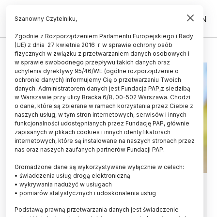
PL
EN
Szanowny Czytelniku,
Zgodnie z Rozporządzeniem Parlamentu Europejskiego i Rady
(UE) z dnia 27 kwietnia 2016 r. w sprawie ochrony osób
JAROSŁAW MIKIELEWICZ
fizycznych w związku z przetwarzaniem danych osobowych i
w sprawie swobodnego przepływu takich danych oraz
uchylenia dyrektywy 95/46/WE (ogólne rozporządzenie o
ochronie danych) informujemy Cię o przetwarzaniu Twoich
danych. Administratorem danych jest Fundacja PAP,z siedzibą
w Warszawie przy ulicy Bracka 6/8, 00-502 Warszawa. Chodzi
o dane, które są zbierane w ramach korzystania przez Ciebie z
naszych usług, w tym stron internetowych, serwisów i innych
funkcjonalności udostępnianych przez Fundację PAP, głównie
zapisanych w plikach cookies i innych identyfikatorach
internetowych, które są instalowane na naszych stronach przez
nas oraz naszych zaufanych partnerów Fundacji PAP.
Gromadzone dane są wykorzystywane wyłącznie w celach:
• świadczenia usług drogą elektroniczną
Prof. Jarosław Mikielewicz
• wykrywania nadużyć w usługach
• pomiarów statystycznych i udoskonalenia usług
doktorem h.c. Politechniki
Podstawą prawną przetwarzania danych jest świadczenie
Białostockiej