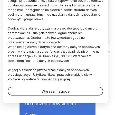
usługi i jej doskonalenie, a także zapewnienie bezpieczeństwa
co stanowi prawnie uzasadniony interes administratora Dane
Wybitny naukowiec i autorytet w dziedzinie
mogą być udostępniane na zlecenie administratora danych
termodynamiki, mechaniki płynów, techniki
podmiotom uprawnionym do uzyskania danych na podstawie
cieplnej i energetyki, członek PAN prof.
obowiązującego prawa.
Jarosław Mikielewicz otrzymał w czwartek tytuł
Osoba, której dane dotyczą, ma prawo dostępu do danych,
honoris causa Politechniki Białostockiej.
sprostowania i usunięcia danych, ograniczenia ich
przetwarzania. Osoba może też wycofać zgodę na
przetwarzanie danych osobowych.
Wszelkie zgłoszenia dotyczące ochrony danych osobowych
prosimy kierować na adres
fundacja@pap.pl
lub pisemnie na
Stronicowanie
adres Fundacja PAP, ul. Bracka 6/8, 00-502 Warszawa z
dopiskiem "ochrona danych osobowych"
Więcej o zasadach przetwarzania danych osobowych i
przysługujących Użytkownikowi prawach znajduje się w
Polityce prywatności.
Dowiedz się więcej.
NEWSLETTER
Wyrażam zgodę
Zapraszamy do zapisania się
do naszego newslettera