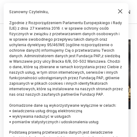
PL
EN
Szanowny Czytelniku,
Zgodnie z Rozporządzeniem Parlamentu Europejskiego i Rady
(UE) z dnia 27 kwietnia 2016 r. w sprawie ochrony osób
DIETA NISKOWĘGLOWODANOWA
fizycznych w związku z przetwarzaniem danych osobowych i
w sprawie swobodnego przepływu takich danych oraz
uchylenia dyrektywy 95/46/WE (ogólne rozporządzenie o
ochronie danych) informujemy Cię o przetwarzaniu Twoich
danych. Administratorem danych jest Fundacja PAP,z siedzibą
w Warszawie przy ulicy Bracka 6/8, 00-502 Warszawa. Chodzi
o dane, które są zbierane w ramach korzystania przez Ciebie z
naszych usług, w tym stron internetowych, serwisów i innych
funkcjonalności udostępnianych przez Fundację PAP, głównie
zapisanych w plikach cookies i innych identyfikatorach
internetowych, które są instalowane na naszych stronach przez
nas oraz naszych zaufanych partnerów Fundacji PAP.
Gromadzone dane są wykorzystywane wyłącznie w celach:
• świadczenia usług drogą elektroniczną
Diety niskowęglowodanowe
• wykrywania nadużyć w usługach
• pomiarów statystycznych i udoskonalenia usług
bazujące na źródłach roślinnych
Podstawą prawną przetwarzania danych jest świadczenie
pozwalają na długo utrzymać