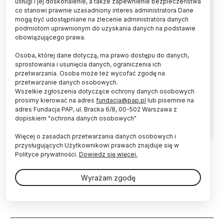
usługi i jej doskonalenie, a także zapewnienie bezpieczeństwa
prawidłową masę ciała
co stanowi prawnie uzasadniony interes administratora Dane
mogą być udostępniane na zlecenie administratora danych
podmiotom uprawnionym do uzyskania danych na podstawie
Diety niskowęglowodanowe, oparte na białkach
obowiązującego prawa.
i tłuszczach pochodzenia roślinnego oraz
zdrowych węglowodanach, takich jak produkty
Osoba, której dane dotyczą, ma prawo dostępu do danych,
pełnoziarniste, wiążą się z wolniejszym
sprostowania i usunięcia danych, ograniczenia ich
przyrostem masy ciała i pozwalają na dłużej
przetwarzania. Osoba może też wycofać zgodę na
utrzymać pożądaną wagę niż diety
przetwarzanie danych osobowych.
niskowęglowodanowe składające się głównie z
Wszelkie zgłoszenia dotyczące ochrony danych osobowych
prosimy kierować na adres
fundacja@pap.pl
lub pisemnie na
białek i tłuszczów zwierzęcych oraz
adres Fundacja PAP, ul. Bracka 6/8, 00-502 Warszawa z
rafinowanych węglowodanów.
dopiskiem "ochrona danych osobowych"
Więcej o zasadach przetwarzania danych osobowych i
przysługujących Użytkownikowi prawach znajduje się w
Polityce prywatności.
Dowiedz się więcej.
10.03.2019
ŚWIAT
Dieta niskowęglowodanowa może
Wyrażam zgodę
mieć związek z zaburzeniami rytmu
serca
Stronicowanie