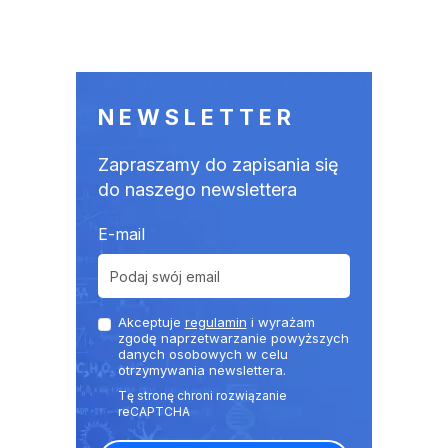
NEWSLETTER
Zapraszamy do zapisania się
do naszego newslettera
E-mail
Akceptuje
regulamin
i wyrażam
zgodę naprzetwarzanie powyższych
danych osobowych w celu
otrzymywania newslettera.