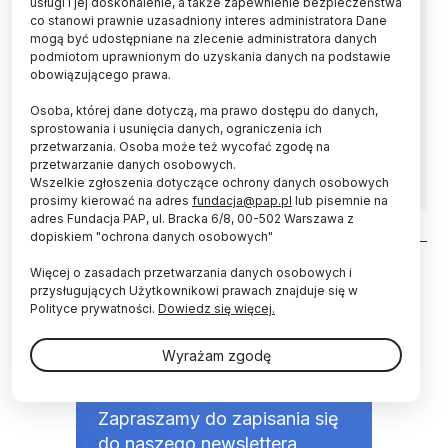
usługi i jej doskonalenie, a także zapewnienie bezpieczeństwa
co stanowi prawnie uzasadniony interes administratora Dane
Bakteriofagi - wirusy atakujące bakterie -
mogą być udostępniane na zlecenie administratora danych
bywają wybredne. To, czy przejdą do ataku,
podmiotom uprawnionym do uzyskania danych na podstawie
zależy od tego, z jaką bakterią się zetkną. Fakt
obowiązującego prawa.
ten można wykorzystać do rozpoznawania
Osoba, której dane dotyczą, ma prawo dostępu do danych,
konkretnych gatunków bakterii. Naukowcy z
sprostowania i usunięcia danych, ograniczenia ich
Warszawy odkryli, jak zwiększyć wydajność
przetwarzania. Osoba może też wycofać zgodę na
biosensorów z warstwami bakteriofagów.
przetwarzanie danych osobowych.
Wszelkie zgłoszenia dotyczące ochrony danych osobowych
prosimy kierować na adres
fundacja@pap.pl
lub pisemnie na
adres Fundacja PAP, ul. Bracka 6/8, 00-502 Warszawa z
dopiskiem "ochrona danych osobowych"
Stronicowanie
Więcej o zasadach przetwarzania danych osobowych i
przysługujących Użytkownikowi prawach znajduje się w
Polityce prywatności.
Dowiedz się więcej.
Wyrażam zgodę
NEWSLETTER
Zapraszamy do zapisania się
do naszego newslettera