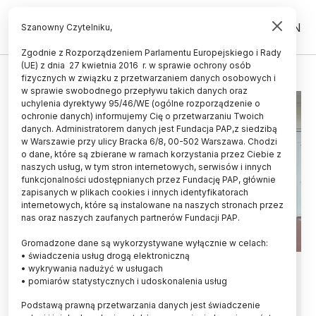
PL
EN
Szanowny Czytelniku,
Zgodnie z Rozporządzeniem Parlamentu Europejskiego i Rady
(UE) z dnia 27 kwietnia 2016 r. w sprawie ochrony osób
BIOSENSORY
fizycznych w związku z przetwarzaniem danych osobowych i
w sprawie swobodnego przepływu takich danych oraz
uchylenia dyrektywy 95/46/WE (ogólne rozporządzenie o
ochronie danych) informujemy Cię o przetwarzaniu Twoich
danych. Administratorem danych jest Fundacja PAP,z siedzibą
w Warszawie przy ulicy Bracka 6/8, 00-502 Warszawa. Chodzi
o dane, które są zbierane w ramach korzystania przez Ciebie z
naszych usług, w tym stron internetowych, serwisów i innych
funkcjonalności udostępnianych przez Fundację PAP, głównie
zapisanych w plikach cookies i innych identyfikatorach
internetowych, które są instalowane na naszych stronach przez
nas oraz naszych zaufanych partnerów Fundacji PAP.
Gromadzone dane są wykorzystywane wyłącznie w celach:
• świadczenia usług drogą elektroniczną
Naukowcy wiedzą, jak lepiej
• wykrywania nadużyć w usługach
• pomiarów statystycznych i udoskonalenia usług
rozpoznawać bakterie dzięki
Podstawą prawną przetwarzania danych jest świadczenie
wirusom