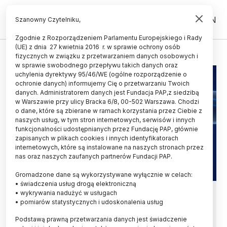
PL
EN
Szanowny Czytelniku,
Zgodnie z Rozporządzeniem Parlamentu Europejskiego i Rady
(UE) z dnia 27 kwietnia 2016 r. w sprawie ochrony osób
ATLAS
fizycznych w związku z przetwarzaniem danych osobowych i
w sprawie swobodnego przepływu takich danych oraz
uchylenia dyrektywy 95/46/WE (ogólne rozporządzenie o
ochronie danych) informujemy Cię o przetwarzaniu Twoich
danych. Administratorem danych jest Fundacja PAP,z siedzibą
w Warszawie przy ulicy Bracka 6/8, 00-502 Warszawa. Chodzi
o dane, które są zbierane w ramach korzystania przez Ciebie z
naszych usług, w tym stron internetowych, serwisów i innych
funkcjonalności udostępnianych przez Fundację PAP, głównie
zapisanych w plikach cookies i innych identyfikatorach
internetowych, które są instalowane na naszych stronach przez
nas oraz naszych zaufanych partnerów Fundacji PAP.
Gromadzone dane są wykorzystywane wyłącznie w celach:
• świadczenia usług drogą elektroniczną
Opole/ Studenci politechniki
• wykrywania nadużyć w usługach
• pomiarów statystycznych i udoskonalenia usług
korzystają z wirtualnego atlasu
Podstawą prawną przetwarzania danych jest świadczenie
anatomicznego