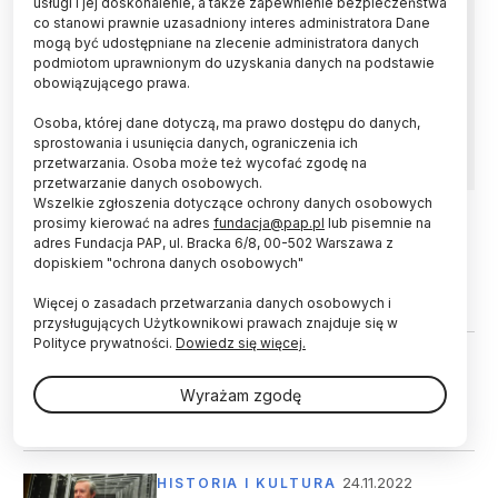
usługi i jej doskonalenie, a także zapewnienie bezpieczeństwa
co stanowi prawnie uzasadniony interes administratora Dane
Politechnika Opolska dołączyła do grona
mogą być udostępniane na zlecenie administratora danych
uczelni, których studenci korzystają z aplikacji
podmiotom uprawnionym do uzyskania danych na podstawie
Complete Anatomy - nowoczesnego narzędzia
obowiązującego prawa.
3D do nauczania anatomii i obrazowania
Osoba, której dane dotyczą, ma prawo dostępu do danych,
skomplikowanych zabiegów chirurgicznych.
sprostowania i usunięcia danych, ograniczenia ich
przetwarzania. Osoba może też wycofać zgodę na
przetwarzanie danych osobowych.
Wszelkie zgłoszenia dotyczące ochrony danych osobowych
prosimy kierować na adres
fundacja@pap.pl
lub pisemnie na
adres Fundacja PAP, ul. Bracka 6/8, 00-502 Warszawa z
25.11.2024
ŚWIAT
dopiskiem "ochrona danych osobowych"
Wielki atlas komórek pozwoli lepiej
zrozumieć i leczyć ludzkie ciało
Więcej o zasadach przetwarzania danych osobowych i
przysługujących Użytkownikowi prawach znajduje się w
Polityce prywatności.
Dowiedz się więcej.
16.12.2023
ŚWIAT
Powstał kompletny atlas komórek
Wyrażam zgodę
mózgu ssaka
24.11.2022
HISTORIA I KULTURA