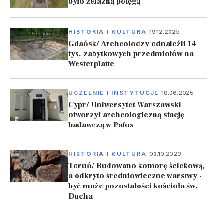
było żelazną potęgą
19.12.2025
HISTORIA I KULTURA
Gdańsk/ Archeolodzy odnaleźli 14
tys. zabytkowych przedmiotów na
Westerplatte
18.06.2025
UCZELNIE I INSTYTUCJE
Cypr/ Uniwersytet Warszawski
otworzył archeologiczną stację
badawczą w Pafos
03.10.2023
HISTORIA I KULTURA
Toruń/ Budowano komorę ściekową,
a odkryto średniowieczne warstwy -
być może pozostałości kościoła św.
Ducha