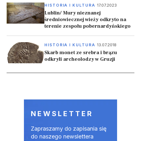
17.07.2023
HISTORIA I KULTURA
Lublin/ Mury nieznanej
średniowiecznej wieży odkryto na
terenie zespołu pobernardyńskiego
13.07.2018
HISTORIA I KULTURA
Skarb monet ze srebra i brązu
odkryli archeolodzy w Gruzji
Stronicowanie
NEWSLETTER
Zapraszamy do zapisania się
do naszego newslettera