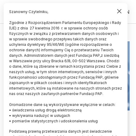
PL
EN
Szanowny Czytelniku,
Zgodnie z Rozporządzeniem Parlamentu Europejskiego i Rady
(UE) z dnia 27 kwietnia 2016 r. w sprawie ochrony osób
ŚWIAT
fizycznych w związku z przetwarzaniem danych osobowych i
w sprawie swobodnego przepływu takich danych oraz
uchylenia dyrektywy 95/46/WE (ogólne rozporządzenie o
ochronie danych) informujemy Cię o przetwarzaniu Twoich
danych. Administratorem danych jest Fundacja PAP,z siedzibą
w Warszawie przy ulicy Bracka 6/8, 00-502 Warszawa. Chodzi
o dane, które są zbierane w ramach korzystania przez Ciebie z
naszych usług, w tym stron internetowych, serwisów i innych
funkcjonalności udostępnianych przez Fundację PAP, głównie
zapisanych w plikach cookies i innych identyfikatorach
internetowych, które są instalowane na naszych stronach przez
nas oraz naszych zaufanych partnerów Fundacji PAP.
Gromadzone dane są wykorzystywane wyłącznie w celach:
• świadczenia usług drogą elektroniczną
• wykrywania nadużyć w usługach
Popularny mikroplastik może
• pomiarów statystycznych i udoskonalenia usług
sprzyjać stłuszczeniu wątroby
Podstawą prawną przetwarzania danych jest świadczenie