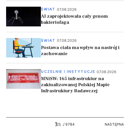
07.08.2026
ŚWIAT
AI zaprojektowała cały genom
bakteriofaga
07.08.2026
ŚWIAT
Postawa ciała ma wpływ na nastrój i
zachowanie
07.08.2026
UCZELNIE I INSTYTUCJE
MNiSW: 165 infrastruktur na
zaktualizowanej Polskiej Mapie
Infrastruktury Badawczej
Stronicowanie
1
9784
NASTĘPNA
2
3
…
/ 9784
NASTĘPNA