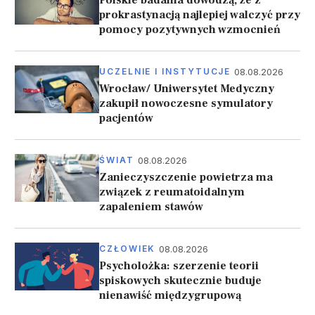
Polskie badania dowodzą, że z
prokrastynacją najlepiej walczyć przy
pomocy pozytywnych wzmocnień
08.08.2026
UCZELNIE I INSTYTUCJE
Wrocław/ Uniwersytet Medyczny
zakupił nowoczesne symulatory
pacjentów
08.08.2026
ŚWIAT
Zanieczyszczenie powietrza ma
związek z reumatoidalnym
zapaleniem stawów
08.08.2026
CZŁOWIEK
Psycholożka: szerzenie teorii
spiskowych skutecznie buduje
nienawiść międzygrupową