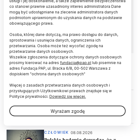
usługi i jej doskonalenie, a także zapewnienie bezpieczeństwa
Polietylen - jedno z najczęściej stosowanych
co stanowi prawnie uzasadniony interes administratora Dane
tworzyw sztucznych - jeśli wniknie do
mogą być udostępniane na zlecenie administratora danych
organizmu pod postacią mikroplastiku, może
podmiotom uprawnionym do uzyskania danych na podstawie
mieć związek ze stłuszczeniem wątroby. Inne
obowiązującego prawa.
tworzywa mogą działać podobnie - informują
Osoba, której dane dotyczą, ma prawo dostępu do danych,
naukowcy.
sprostowania i usunięcia danych, ograniczenia ich
przetwarzania. Osoba może też wycofać zgodę na
przetwarzanie danych osobowych.
Wszelkie zgłoszenia dotyczące ochrony danych osobowych
prosimy kierować na adres
fundacja@pap.pl
lub pisemnie na
08.08.2026
ŚWIAT
adres Fundacja PAP, ul. Bracka 6/8, 00-502 Warszawa z
W europejskich lasach rosną straty
dopiskiem "ochrona danych osobowych"
biomasy
Więcej o zasadach przetwarzania danych osobowych i
przysługujących Użytkownikowi prawach znajduje się w
Polityce prywatności.
Dowiedz się więcej.
08.08.2026
ŚWIAT
Udział w szkoleniu kotów pomaga i
Wyrażam zgodę
dzieciom, i kotom
08.08.2026
CZŁOWIEK