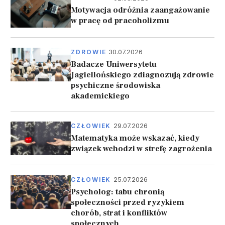
Motywacja odróżnia zaangażowanie
w pracę od pracoholizmu
30.07.2026
ZDROWIE
Badacze Uniwersytetu
Jagiellońskiego zdiagnozują zdrowie
psychiczne środowiska
akademickiego
29.07.2026
CZŁOWIEK
Matematyka może wskazać, kiedy
związek wchodzi w strefę zagrożenia
25.07.2026
CZŁOWIEK
Psycholog: tabu chronią
społeczności przed ryzykiem
chorób, strat i konfliktów
społecznych