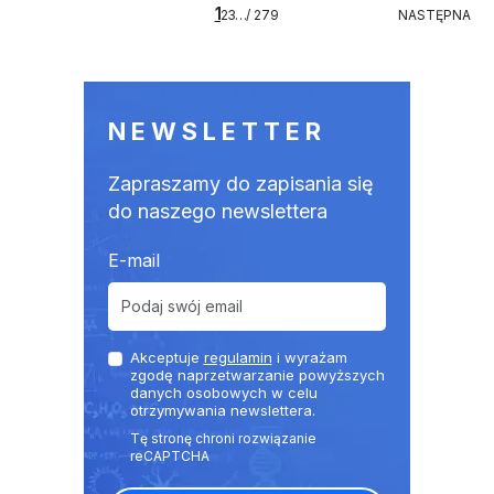
Stronicowanie
1
279
NASTĘPNA
2
3
…
/ 279
NASTĘPNA
NEWSLETTER
Zapraszamy do zapisania się
do naszego newslettera
E-mail
Akceptuje
regulamin
i wyrażam
zgodę naprzetwarzanie powyższych
danych osobowych w celu
otrzymywania newslettera.