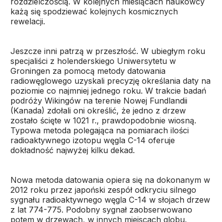
rozdzielczością. W kolejnych miesiącach naukowcy
każą się spodziewać kolejnych kosmicznych
rewelacji.
Jeszcze inni patrzą w przeszłość. W ubiegłym roku
specjaliści z holenderskiego Uniwersytetu w
Groningen za pomocą metody datowania
radiowęglowego uzyskali precyzję określania daty na
poziomie co najmniej jednego roku. W trakcie badań
podróży Wikingów na terenie Nowej Fundlandii
(Kanada) zdołali oni określić, że jedno z drzew
zostało ścięte w 1021 r., prawdopodobnie wiosną.
Typowa metoda polegająca na pomiarach ilości
radioaktywnego izotopu węgla C-14 oferuje
dokładność najwyżej kilku dekad.
Nowa metoda datowania opiera się na dokonanym w
2012 roku przez japoński zespół odkryciu silnego
sygnału radioaktywnego węgla C-14 w słojach drzew
z lat 774-775. Podobny sygnał zaobserwowano
potem w drzewach, w innych miejscach globu.