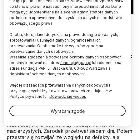
usługi i jej doskonalenie, a także zapewnienie bezpieczeństwa
co stanowi prawnie uzasadniony interes administratora Dane
mogą być udostępniane na zlecenie administratora danych
podmiotom uprawnionym do uzyskania danych na podstawie
Fot. Adobe Stock
obowiązującego prawa.
Magazyn "Nature" przedstawił siedem
Osoba, której dane dotyczą, ma prawo dostępu do danych,
przełomowych technologii, które mogą w 2023
sprostowania i usunięcia danych, ograniczenia ich
roku gwałtownie przyspieszyć rozwój nauki. Obok
przetwarzania. Osoba może też wycofać zgodę na
Teleskopu Webba czy systemu CRISPR lista
przetwarzanie danych osobowych.
zawiera też projekt dotyczący hodowli embrionu z
Wszelkie zgłoszenia dotyczące ochrony danych osobowych
komórek macierzystych. W prace te
prosimy kierować na adres
fundacja@pap.pl
lub pisemnie na
zaangażowana jest prof. Magdalena Żernicka-
adres Fundacja PAP, ul. Bracka 6/8, 00-502 Warszawa z
dopiskiem "ochrona danych osobowych"
Goetz.
Więcej o zasadach przetwarzania danych osobowych i
przysługujących Użytkownikowi prawach znajduje się w
W połowie ubiegłego roku zespół z University of
Polityce prywatności.
Dowiedz się więcej.
Cambridge, z udziałem prof. Magdaleny Żernickiej-
Goetz, wyhodował sztuczny embrion myszy, który
Wyrażam zgodę
zawierał aktywne-bijące serce oraz zalążek mózgu.
Badacze nie wykorzystali nawet komórek
rozrodczych, a jedynie trzy rodzaje komórek
macierzystych. Zarodek przetrwał siedem dni. Potem
przestał się rozwijać ze względu na defekty, ale