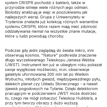
system CRISPR pochodzi z bakterii, także w
przyrodzie istnieje wiele różnych jego odmian.
Biolodzy analizują je więc w poszukiwaniu jak
najlepszych wersji. Grupa z Uniwersytetu w
Trydencie znalazła już kolekcję różnych wariantów
systemu CRISPR, które razem mają mieć zdolność
oddziaływania niemal na wszystkie znane mutacje,
które u ludzi powodują choroby.
Podczas gdy jedni zaglądają do świata mikro, inni
obserwują kosmos. "Nature" podkreśla znaczenie
długo wyczekiwanego Teleskopu Jamesa Webba
(JWST). Instrument ten już w ubiegłym roku pokazał
swoje wyjątkowe możliwości, m.in. obserwacje
galaktyki uformowanej 200 mln lat po Wielkim
Wybuchu, młodych gwiazd, międzygwiezdnego pyłu,
dalekich planet czy Układu Słonecznego - a nawet
zjawisk pogodowych na Tytanie. Dzięki detektorom
pracującym w podczerwieni JWST może dostrzec
to, czego nie mógł zobaczyć Teleskop Hubble’a, a
przy tym tworzy obrazy z dużo wyższą