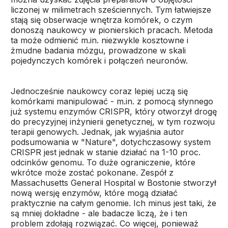
liczonej w milimetrach sześciennych. Tym łatwiejsze
stają się obserwacje wnętrza komórek, o czym
donoszą naukowcy w pionierskich pracach. Metoda
ta może odmienić m.in. niezwykle kosztowne i
żmudne badania mózgu, prowadzone w skali
pojedynczych komórek i połączeń neuronów.
Jednocześnie naukowcy coraz lepiej uczą się
komórkami manipulować - m.in. z pomocą słynnego
już systemu enzymów CRISPR, który otworzył drogę
do precyzyjnej inżynierii genetycznej, w tym rozwoju
terapii genowych. Jednak, jak wyjaśnia autor
podsumowania w "Nature", dotychczasowy system
CRISPR jest jednak w stanie działać na 1-10 proc.
odcinków genomu. To duże ograniczenie, które
wkrótce może zostać pokonane. Zespół z
Massachusetts General Hospital w Bostonie stworzył
nową wersję enzymów, które mogą działać
praktycznie na całym genomie. Ich minus jest taki, że
są mniej dokładne - ale badacze liczą, że i ten
problem zdołają rozwiązać. Co więcej, ponieważ