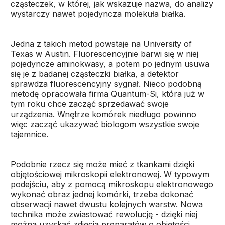
cząsteczek, w której, jak wskazuje nazwa, do analizy
wystarczy nawet pojedyncza molekuła białka.
Jedna z takich metod powstaje na University of
Texas w Austin. Fluorescencyjnie barwi się w niej
pojedyncze aminokwasy, a potem po jednym usuwa
się je z badanej cząsteczki białka, a detektor
sprawdza fluorescencyjny sygnał. Nieco podobną
metodę opracowała firma Quantum-Si, która już w
tym roku chce zacząć sprzedawać swoje
urządzenia. Wnętrze komórek niedługo powinno
więc zacząć ukazywać biologom wszystkie swoje
tajemnice.
Podobnie rzecz się może mieć z tkankami dzięki
objętościowej mikroskopii elektronowej. W typowym
podejściu, aby z pomocą mikroskopu elektronowego
wykonać obraz jednej komórki, trzeba dokonać
obserwacji nawet dwustu kolejnych warstw. Nowa
technika może zwiastować rewolucję - dzięki niej
można uzyskać zdjęcia preparatów o objętości