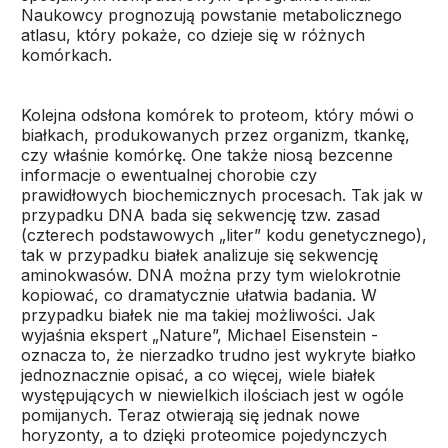
Naukowcy prognozują powstanie metabolicznego
atlasu, który pokaże, co dzieje się w różnych
komórkach.
Kolejna odsłona komórek to proteom, który mówi o
białkach, produkowanych przez organizm, tkankę,
czy właśnie komórkę. One także niosą bezcenne
informacje o ewentualnej chorobie czy
prawidłowych biochemicznych procesach. Tak jak w
przypadku DNA bada się sekwencję tzw. zasad
(czterech podstawowych „liter” kodu genetycznego),
tak w przypadku białek analizuje się sekwencję
aminokwasów. DNA można przy tym wielokrotnie
kopiować, co dramatycznie ułatwia badania. W
przypadku białek nie ma takiej możliwości. Jak
wyjaśnia ekspert „Nature”, Michael Eisenstein -
oznacza to, że nierzadko trudno jest wykryte białko
jednoznacznie opisać, a co więcej, wiele białek
występujących w niewielkich ilościach jest w ogóle
pomijanych. Teraz otwierają się jednak nowe
horyzonty, a to dzięki proteomice pojedynczych