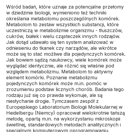
Wśród badań, które uznaje za potencjalne przełomy
w dziedzinie biologii, wymieniono też techniki
określania metabolomu poszczególnych komórek.
Metabolom to zestaw wszystkich substancji, które
uczestniczą w metabolizmie organizmu - tłuszczów,
cukrów, białek i wielu cząsteczek innych rodzajów.
Jak dotąd udawało się ten system analizować w
odniesieniu do tkanek czy narządów, ale wkrótce
może się to stać możliwe dla pojedynczych komórek.
Jak bowiem sądzą naukowcy, wiele komórek może
wyglądać identycznie, ale różnić się właśnie pod
względem metabolizmu. Metabolom to aktywny
element komórki. Poznanie metabolizmu
pojedynczych komórek może m.in. pomóc w
zrozumieniu podstaw licznych chorób. Badania tego
rodzaju już się co prawda wykonuje, ale są
niesłychanie drogie. Tymczasem zespół z
Europejskiego Laboratorium Biologii Molekularnej w
Heidelbergu (Niemcy) opracował wielokrotnie tańszą
metodę, opartą m.in. na wykorzystaniu mikroskopii
świetlnej, standardowych metodach analitycznych i
specjalnym komputerowym oprogramowaniu.