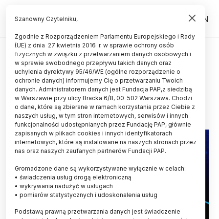
PL
EN
Szanowny Czytelniku,
Zgodnie z Rozporządzeniem Parlamentu Europejskiego i Rady
(UE) z dnia 27 kwietnia 2016 r. w sprawie ochrony osób
BLOG
fizycznych w związku z przetwarzaniem danych osobowych i
w sprawie swobodnego przepływu takich danych oraz
Nauka w 2023 według "Nature"
uchylenia dyrektywy 95/46/WE (ogólne rozporządzenie o
ochronie danych) informujemy Cię o przetwarzaniu Twoich
MAREK MATACZ
danych. Administratorem danych jest Fundacja PAP,z siedzibą
27.01.2023
aktualizacja: 27.01.2023
w Warszawie przy ulicy Bracka 6/8, 00-502 Warszawa. Chodzi
5 minut czytania
o dane, które są zbierane w ramach korzystania przez Ciebie z
naszych usług, w tym stron internetowych, serwisów i innych
Read the English version of this article
funkcjonalności udostępnianych przez Fundację PAP, głównie
zapisanych w plikach cookies i innych identyfikatorach
internetowych, które są instalowane na naszych stronach przez
nas oraz naszych zaufanych partnerów Fundacji PAP.
Gromadzone dane są wykorzystywane wyłącznie w celach:
• świadczenia usług drogą elektroniczną
• wykrywania nadużyć w usługach
• pomiarów statystycznych i udoskonalenia usług
Podstawą prawną przetwarzania danych jest świadczenie