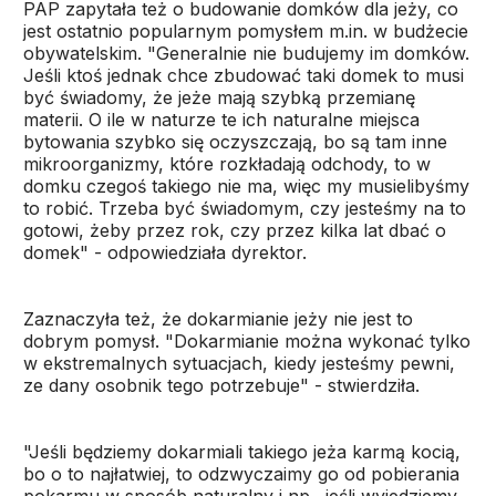
PAP zapytała też o budowanie domków dla jeży, co
jest ostatnio popularnym pomysłem m.in. w budżecie
obywatelskim. "Generalnie nie budujemy im domków.
Jeśli ktoś jednak chce zbudować taki domek to musi
być świadomy, że jeże mają szybką przemianę
materii. O ile w naturze te ich naturalne miejsca
bytowania szybko się oczyszczają, bo są tam inne
mikroorganizmy, które rozkładają odchody, to w
domku czegoś takiego nie ma, więc my musielibyśmy
to robić. Trzeba być świadomym, czy jesteśmy na to
gotowi, żeby przez rok, czy przez kilka lat dbać o
domek" - odpowiedziała dyrektor.
Zaznaczyła też, że dokarmianie jeży nie jest to
dobrym pomysł. "Dokarmianie można wykonać tylko
w ekstremalnych sytuacjach, kiedy jesteśmy pewni,
ze dany osobnik tego potrzebuje" - stwierdziła.
"Jeśli będziemy dokarmiali takiego jeża karmą kocią,
bo o to najłatwiej, to odzwyczaimy go od pobierania