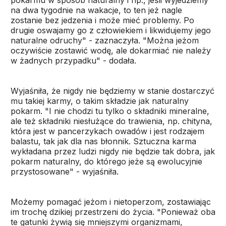
pokarmu w sposób naturalny i np., jeśli wyjedziemy
na dwa tygodnie na wakacje, to ten jeż nagle
zostanie bez jedzenia i może mieć problemy. Po
drugie oswajamy go z człowiekiem i likwidujemy jego
naturalne odruchy" - zaznaczyła. "Można jeżom
oczywiście zostawić wodę, ale dokarmiać nie należy
w żadnych przypadku" - dodała.
Wyjaśniła, że nigdy nie będziemy w stanie dostarczyć
mu takiej karmy, o takim składzie jak naturalny
pokarm. "I nie chodzi tu tylko o składniki mineralne,
ale też składniki niesłużące do trawienia, np. chityna,
która jest w pancerzykach owadów i jest rodzajem
balastu, tak jak dla nas błonnik. Sztuczna karma
wykładana przez ludzi nigdy nie będzie tak dobra, jak
pokarm naturalny, do którego jeże są ewolucyjnie
przystosowane" - wyjaśniła.
Możemy pomagać jeżom i nietoperzom, zostawiając
im trochę dzikiej przestrzeni do życia. "Ponieważ oba
te gatunki żywią się mniejszymi organizmami,