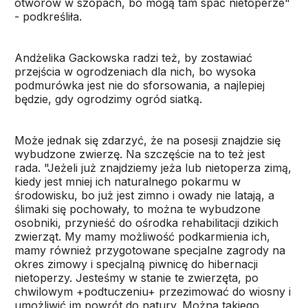
otworów w szopach, bo mogą tam spać nietoperze"
- podkreśliła.
Andżelika Gackowska radzi też, by zostawiać
przejścia w ogrodzeniach dla nich, bo wysoka
podmurówka jest nie do sforsowania, a najlepiej
będzie, gdy ogrodzimy ogród siatką.
Może jednak się zdarzyć, że na posesji znajdzie się
wybudzone zwierzę. Na szczęście na to też jest
rada. "Jeżeli już znajdziemy jeża lub nietoperza zimą,
kiedy jest mniej ich naturalnego pokarmu w
środowisku, bo już jest zimno i owady nie latają, a
ślimaki się pochowały, to można te wybudzone
osobniki, przynieść do ośrodka rehabilitacji dzikich
zwierząt. My mamy możliwość podkarmienia ich,
mamy również przygotowane specjalne zagrody na
okres zimowy i specjalną piwnicę do hibernacji
nietoperzy. Jesteśmy w stanie te zwierzęta, po
chwilowym +podtuczeniu+ przezimować do wiosny i
umożliwić im powrót do natury. Można takiego