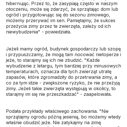
hibernując. Przez to, że zasypiają często w naszym
otoczeniu, może się zdarzyć, że sprzątając dom lub
ogród i przygotowując się do sezonu zimowego,
możemy przerywać im sen. Pamiętajmy, że sukces
przeżycia zimy przez te zwierzęta, zależy od ich
niewybudzenia" - powiedziała.
Jeżeli mamy ogród, budynek gospodarczy lub szopę
i przypuszczamy, że mogą tam nocować nietoperze i
jeże, to starajmy się ich nie zbudzić. "Każde
wybudzenie z letargu, tym bardziej przy minusowych
temperaturach, oznacza dla tych zwierząt utratę
zapasów, które zgromadziły do przetrwania zimy, a
co za tym idzie - zwiększone ryzyko, że nie przeżyją
zimy. Jeżeli takie zwierzęta występują w okolicy, to
starajmy im się nie przeszkadzać" - zaapelowała.
Podała przykłady właściwego zachowania. "Nie
sprzątajmy ogrodu późną jesienią, bo możemy wtedy
właśnie obudzić jeże. Nie zatykajmy na zimę