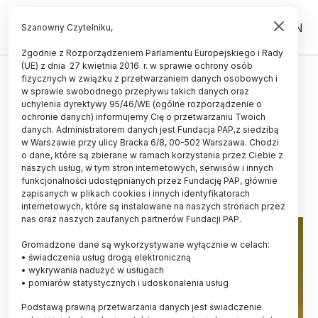
PL
EN
Szanowny Czytelniku,
Zgodnie z Rozporządzeniem Parlamentu Europejskiego i Rady
(UE) z dnia 27 kwietnia 2016 r. w sprawie ochrony osób
ŻYCIE
fizycznych w związku z przetwarzaniem danych osobowych i
w sprawie swobodnego przepływu takich danych oraz
Jeże i nietoperze mają większą
uchylenia dyrektywy 95/46/WE (ogólne rozporządzenie o
szansę na przeżycie zimy, jeśli nie
ochronie danych) informujemy Cię o przetwarzaniu Twoich
danych. Administratorem danych jest Fundacja PAP,z siedzibą
zostaną wybudzone
w Warszawie przy ulicy Bracka 6/8, 00-502 Warszawa. Chodzi
o dane, które są zbierane w ramach korzystania przez Ciebie z
18.10.2022
aktualizacja: 18.10.2022
naszych usług, w tym stron internetowych, serwisów i innych
4 minuty czytania
funkcjonalności udostępnianych przez Fundację PAP, głównie
zapisanych w plikach cookies i innych identyfikatorach
internetowych, które są instalowane na naszych stronach przez
nas oraz naszych zaufanych partnerów Fundacji PAP.
Gromadzone dane są wykorzystywane wyłącznie w celach:
• świadczenia usług drogą elektroniczną
• wykrywania nadużyć w usługach
• pomiarów statystycznych i udoskonalenia usług
Podstawą prawną przetwarzania danych jest świadczenie