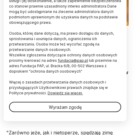
usługi i jej doskonalenie, a także zapewnienie bezpieczeństwa
co stanowi prawnie uzasadniony interes administratora Dane
mogą być udostępniane na zlecenie administratora danych
podmiotom uprawnionym do uzyskania danych na podstawie
obowiązującego prawa.
źródło: Adobe Stock
Osoba, której dane dotyczą, ma prawo dostępu do danych,
sprostowania i usunięcia danych, ograniczenia ich
Jeżeli mamy ogród, czy szopę, gdzie mogą
przetwarzania. Osoba może też wycofać zgodę na
nocować nietoperze i jeże, to zachowajmy
przetwarzanie danych osobowych.
ostrożność. Nie sprzątajmy ogrodu późną jesienią,
Wszelkie zgłoszenia dotyczące ochrony danych osobowych
bo możemy wtedy obudzić jeże. Nie zatykajmy na
prosimy kierować na adres
fundacja@pap.pl
lub pisemnie na
zimę otworów w szopach, bo mogą tam spać
adres Fundacja PAP, ul. Bracka 6/8, 00-502 Warszawa z
dopiskiem "ochrona danych osobowych"
nietoperze. Zwierzęta te zapadną w sen zimowy w
listopadzie, gdy spadnie temperatura.
Więcej o zasadach przetwarzania danych osobowych i
przysługujących Użytkownikowi prawach znajduje się w
Polityce prywatności.
Dowiedz się więcej.
Zastępca dyrektora ds. gospodarki leśnej Lasy
Miejskie – Warszawa Andżelika Gackowska ostrzega
Wyrażam zgodę
w rozmowie z PAP, że od naszego zachowania
może zależeć to, czy te zwierzęta przeżyją zimę.
"Zarówno jeże, jak i nietoperze, spędzają zimę