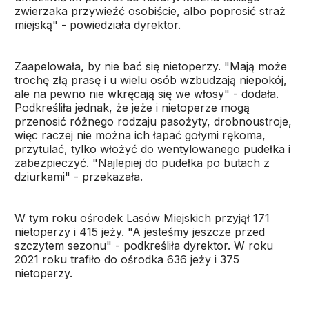
zwierzaka przywieźć osobiście, albo poprosić straż
miejską" - powiedziała dyrektor.
Zaapelowała, by nie bać się nietoperzy. "Mają może
trochę złą prasę i u wielu osób wzbudzają niepokój,
ale na pewno nie wkręcają się we włosy" - dodała.
Podkreśliła jednak, że jeże i nietoperze mogą
przenosić różnego rodzaju pasożyty, drobnoustroje,
więc raczej nie można ich łapać gołymi rękoma,
przytulać, tylko włożyć do wentylowanego pudełka i
zabezpieczyć. "Najlepiej do pudełka po butach z
dziurkami" - przekazała.
W tym roku ośrodek Lasów Miejskich przyjął 171
nietoperzy i 415 jeży. "A jesteśmy jeszcze przed
szczytem sezonu" - podkreśliła dyrektor. W roku
2021 roku trafiło do ośrodka 636 jeży i 375
nietoperzy.