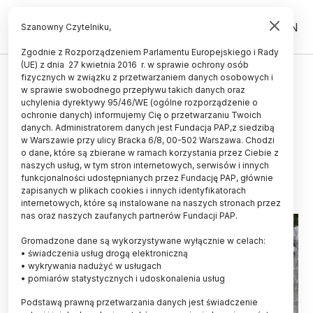
PL
EN
Szanowny Czytelniku,
Zgodnie z Rozporządzeniem Parlamentu Europejskiego i Rady
(UE) z dnia 27 kwietnia 2016 r. w sprawie ochrony osób
ZDROWIE
fizycznych w związku z przetwarzaniem danych osobowych i
w sprawie swobodnego przepływu takich danych oraz
IMGW radzi, jak chronić się przed
uchylenia dyrektywy 95/46/WE (ogólne rozporządzenie o
upałami: pić dużo i unikać
ochronie danych) informujemy Cię o przetwarzaniu Twoich
danych. Administratorem danych jest Fundacja PAP,z siedzibą
zbędnego wysiłku
w Warszawie przy ulicy Bracka 6/8, 00-502 Warszawa. Chodzi
o dane, które są zbierane w ramach korzystania przez Ciebie z
22.07.2022
aktualizacja: 22.07.2022
naszych usług, w tym stron internetowych, serwisów i innych
2 minuty czytania
funkcjonalności udostępnianych przez Fundację PAP, głównie
zapisanych w plikach cookies i innych identyfikatorach
internetowych, które są instalowane na naszych stronach przez
nas oraz naszych zaufanych partnerów Fundacji PAP.
Gromadzone dane są wykorzystywane wyłącznie w celach:
• świadczenia usług drogą elektroniczną
• wykrywania nadużyć w usługach
• pomiarów statystycznych i udoskonalenia usług
Podstawą prawną przetwarzania danych jest świadczenie