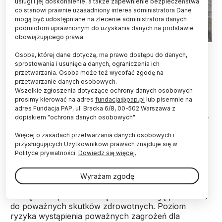
usługi i jej doskonalenie, a także zapewnienie bezpieczeństwa
co stanowi prawnie uzasadniony interes administratora Dane
mogą być udostępniane na zlecenie administratora danych
podmiotom uprawnionym do uzyskania danych na podstawie
obowiązującego prawa.
Rzeszów, 25.06.2022. Dzieci bawią się w Fontannie
Osoba, której dane dotyczą, ma prawo dostępu do danych,
Multimedialnej w Rzeszowie (mr) PAP/Darek Delmanowicz
sprostowania i usunięcia danych, ograniczenia ich
przetwarzania. Osoba może też wycofać zgodę na
W związku z wysokimi temperaturami IMGW
przetwarzanie danych osobowych.
przygotował specjalny poradnik - vademecum, w
Wszelkie zgłoszenia dotyczące ochrony danych osobowych
jaki sposób chronić się przed przegrzaniem i
prosimy kierować na adres
fundacja@pap.pl
lub pisemnie na
odwodnieniem oraz jak postępować w czasie
adres Fundacja PAP, ul. Bracka 6/8, 00-502 Warszawa z
upału. Okazuje się, że unikać powinniśmy nie tylko
dopiskiem "ochrona danych osobowych"
słońca, ale także zbyt zimnych napojów i wysiłku
Więcej o zasadach przetwarzania danych osobowych i
fizycznego.
przysługujących Użytkownikowi prawach znajduje się w
Polityce prywatności.
Dowiedz się więcej.
"Ekspozycja na upalne środowisko termiczne
stanowi silne obciążenie dla organizmu każdego
Wyrażam zgodę
człowieka. Zwiększenie obciążenia cieplnego i
rosnąca temperatura wnętrza ciała mogą prowadzić
do poważnych skutków zdrowotnych. Poziom
ryzyka wystąpienia poważnych zagrożeń dla