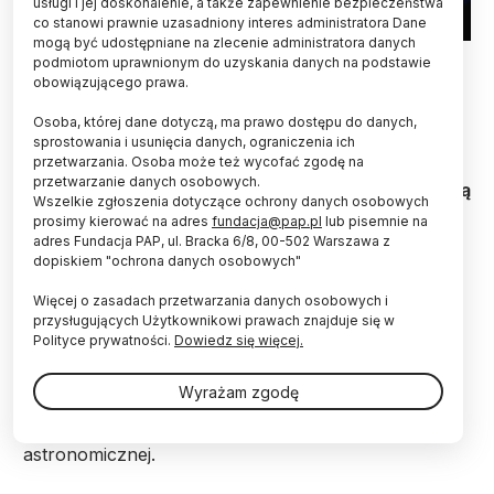
usługi i jej doskonalenie, a także zapewnienie bezpieczeństwa
co stanowi prawnie uzasadniony interes administratora Dane
mogą być udostępniane na zlecenie administratora danych
Fot. Fotolia
podmiotom uprawnionym do uzyskania danych na podstawie
obowiązującego prawa.
Dwie planetoidy odkryte przez Polaków będą
nosiły nazwy na cześć kobiet: zwyciężczyni
Osoba, której dane dotyczą, ma prawo dostępu do danych,
sprostowania i usunięcia danych, ograniczenia ich
olimpiady astronomicznej Zosi Kaczmarek oraz
przetwarzania. Osoba może też wycofać zgodę na
lekarki z Krakowa Marty Żołnowskiej - wynika z
przetwarzanie danych osobowych.
informacji opublikowanych przez Międzynarodową
Wszelkie zgłoszenia dotyczące ochrony danych osobowych
Unię Astronomiczną oraz Minor Planet Center.
prosimy kierować na adres
fundacja@pap.pl
lub pisemnie na
adres Fundacja PAP, ul. Bracka 6/8, 00-502 Warszawa z
dopiskiem "ochrona danych osobowych"
Na niebie mamy od teraz planetoidę (486239)
Zosiakaczmarek, wcześniej znaną jako 2013 BK16.
Więcej o zasadach przetwarzania danych osobowych i
Nazwa została nadana na cześć Zosi Kaczmarek,
przysługujących Użytkownikowi prawach znajduje się w
Polityce prywatności.
Dowiedz się więcej.
dwukrotnej laureatki Olimpiady Astronomicznej (w
latach 2016 i 2017) oraz srebrnej medalistki 10.
Międzynarodowej Olimpiady z Astronomii i
Wyrażam zgodę
Astrofizyki. Nazwa dla planetoidy była specjalną
nagrodą za wygraną w polskiej olimpiadzie
astronomicznej.