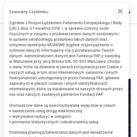
PL
EN
Szanowny Czytelniku,
Zgodnie z Rozporządzeniem Parlamentu Europejskiego i Rady
(UE) z dnia 27 kwietnia 2016 r. w sprawie ochrony osób
fizycznych w związku z przetwarzaniem danych osobowych i
Dwie planetoidy otrzymały
w sprawie swobodnego przepływu takich danych oraz
polskie nazwy
uchylenia dyrektywy 95/46/WE (ogólne rozporządzenie o
ochronie danych) informujemy Cię o przetwarzaniu Twoich
danych. Administratorem danych jest Fundacja PAP,z siedzibą
09.10.2017
aktualizacja: 09.10.2017
w Warszawie przy ulicy Bracka 6/8, 00-502 Warszawa. Chodzi
2 minuty czytania
o dane, które są zbierane w ramach korzystania przez Ciebie z
naszych usług, w tym stron internetowych, serwisów i innych
funkcjonalności udostępnianych przez Fundację PAP, głównie
zapisanych w plikach cookies i innych identyfikatorach
internetowych, które są instalowane na naszych stronach przez
nas oraz naszych zaufanych partnerów Fundacji PAP.
Gromadzone dane są wykorzystywane wyłącznie w celach:
• świadczenia usług drogą elektroniczną
• wykrywania nadużyć w usługach
• pomiarów statystycznych i udoskonalenia usług
Podstawą prawną przetwarzania danych jest świadczenie