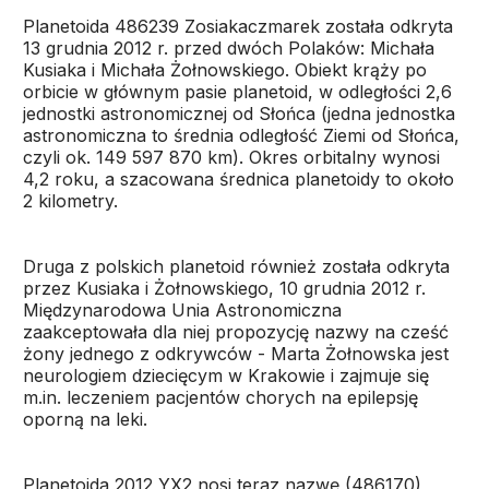
Planetoida 486239 Zosiakaczmarek została odkryta
13 grudnia 2012 r. przed dwóch Polaków: Michała
Kusiaka i Michała Żołnowskiego. Obiekt krąży po
orbicie w głównym pasie planetoid, w odległości 2,6
jednostki astronomicznej od Słońca (jedna jednostka
astronomiczna to średnia odległość Ziemi od Słońca,
czyli ok. 149 597 870 km). Okres orbitalny wynosi
4,2 roku, a szacowana średnica planetoidy to około
2 kilometry.
Druga z polskich planetoid również została odkryta
przez Kusiaka i Żołnowskiego, 10 grudnia 2012 r.
Międzynarodowa Unia Astronomiczna
zaakceptowała dla niej propozycję nazwy na cześć
żony jednego z odkrywców - Marta Żołnowska jest
neurologiem dziecięcym w Krakowie i zajmuje się
m.in. leczeniem pacjentów chorych na epilepsję
oporną na leki.
Planetoida 2012 YX2 nosi teraz nazwę (486170)