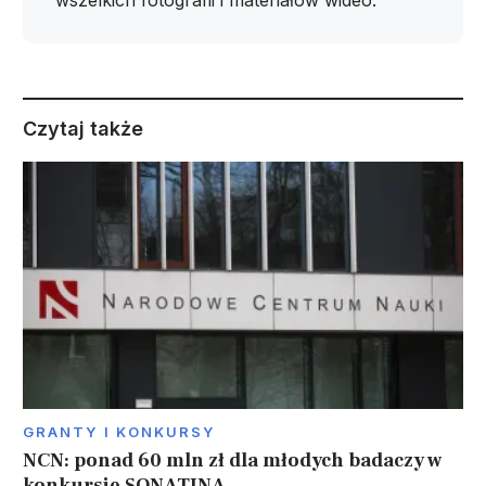
wszelkich fotografii i materiałów wideo.
Czytaj także
GRANTY I KONKURSY
NCN: ponad 60 mln zł dla młodych badaczy w
konkursie SONATINA