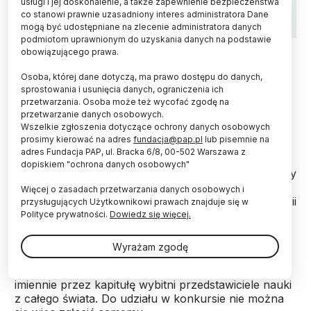
usługi i jej doskonalenie, a także zapewnienie bezpieczeństwa
co stanowi prawnie uzasadniony interes administratora Dane
mogą być udostępniane na zlecenie administratora danych
podmiotom uprawnionym do uzyskania danych na podstawie
Fot. PAP/ Piotr Polak 23.05.2012
obowiązującego prawa.
Wybitni filozofowie i historycy idei mają szansę
Osoba, której dane dotyczą, ma prawo dostępu do danych,
uzyskać stypendium w programie im. Leszka
sprostowania i usunięcia danych, ograniczenia ich
przetwarzania. Osoba może też wycofać zgodę na
Kołakowskiego. Fundacja na rzecz Nauki Polskiej
przetwarzanie danych osobowych.
rozpoczyna drugą edycję konkursu w tym
Wszelkie zgłoszenia dotyczące ochrony danych osobowych
zakresie. Stypendium to nawet 100 tys. zł.
prosimy kierować na adres
fundacja@pap.pl
lub pisemnie na
adres Fundacja PAP, ul. Bracka 6/8, 00-502 Warszawa z
dopiskiem "ochrona danych osobowych"
Celem stypendium jest wyróżnienie uczonych, którzy
już na początku swojej kariery naukowej mogą
Więcej o zasadach przetwarzania danych osobowych i
pochwalić się wybitnym dorobkiem w zakresie historii
przysługujących Użytkownikowi prawach znajduje się w
idei i filozofii średniowiecznej i nowożytnej do 1939 r.
Polityce prywatności.
Dowiedz się więcej.
Wysokość stypendium wynosi do 100 tys. zł.
Wyrażam zgodę
Kandydatów do stypendium zgłaszają zaproszeni
imiennie przez kapitułę wybitni przedstawiciele nauki
z całego świata. Do udziału w konkursie nie można