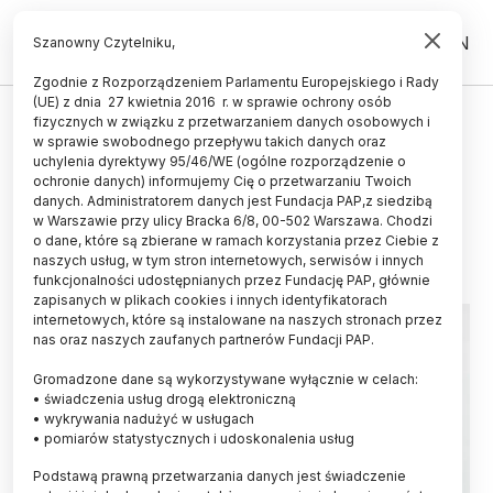
PL
EN
Szanowny Czytelniku,
Zgodnie z Rozporządzeniem Parlamentu Europejskiego i Rady
(UE) z dnia 27 kwietnia 2016 r. w sprawie ochrony osób
LUDZIE
fizycznych w związku z przetwarzaniem danych osobowych i
w sprawie swobodnego przepływu takich danych oraz
Rusza konkurs FNP o Stypendium
uchylenia dyrektywy 95/46/WE (ogólne rozporządzenie o
im. Leszka Kołakowskiego
ochronie danych) informujemy Cię o przetwarzaniu Twoich
danych. Administratorem danych jest Fundacja PAP,z siedzibą
w Warszawie przy ulicy Bracka 6/8, 00-502 Warszawa. Chodzi
18.07.2017
aktualizacja: 27.02.2019
o dane, które są zbierane w ramach korzystania przez Ciebie z
2 minuty czytania
naszych usług, w tym stron internetowych, serwisów i innych
funkcjonalności udostępnianych przez Fundację PAP, głównie
zapisanych w plikach cookies i innych identyfikatorach
internetowych, które są instalowane na naszych stronach przez
nas oraz naszych zaufanych partnerów Fundacji PAP.
Gromadzone dane są wykorzystywane wyłącznie w celach:
• świadczenia usług drogą elektroniczną
• wykrywania nadużyć w usługach
• pomiarów statystycznych i udoskonalenia usług
Podstawą prawną przetwarzania danych jest świadczenie