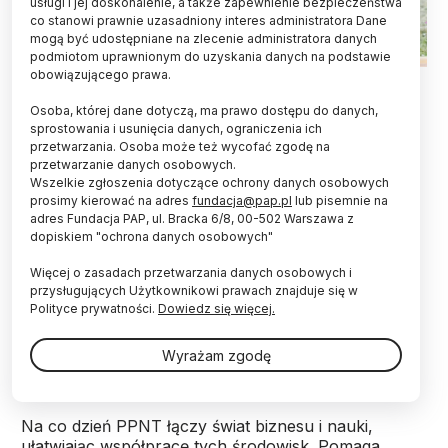
usługi i jej doskonalenie, a także zapewnienie bezpieczeństwa
co stanowi prawnie uzasadniony interes administratora Dane
mogą być udostępniane na zlecenie administratora danych
podmiotom uprawnionym do uzyskania danych na podstawie
obowiązującego prawa.
Przekuwanie myśli naukowej w praktykę
Osoba, której dane dotyczą, ma prawo dostępu do danych,
gospodarczą oraz intensywna działalność
sprostowania i usunięcia danych, ograniczenia ich
edukacyjna i popularyzatorska - to filary działania
przetwarzania. Osoba może też wycofać zgodę na
Poznańskiego Parku Naukowo-Technologicznego
przetwarzanie danych osobowych.
Wszelkie zgłoszenia dotyczące ochrony danych osobowych
(PPNT) Fundacji Uniwersytetu im. A. Mickiewicza
prosimy kierować na adres
fundacja@pap.pl
lub pisemnie na
w Poznaniu. To właśnie tam powstało pierwsze w
adres Fundacja PAP, ul. Bracka 6/8, 00-502 Warszawa z
Wielkopolsce centrum nauki - "Laboratorium
dopiskiem "ochrona danych osobowych"
Wyobraźni".
Więcej o zasadach przetwarzania danych osobowych i
przysługujących Użytkownikowi prawach znajduje się w
PPNT jest finalistą w kategorii Instytucje w XII edycji
Polityce prywatności.
Dowiedz się więcej.
konkursu Popularyzator Nauki, organizowanego
przez serwis PAP - Nauka w Polsce oraz
Wyrażam zgodę
Ministerstwo Nauki i Szkolnictwa Wyższego.
Na co dzień PPNT łączy świat biznesu i nauki,
ułatwiając współpracę tych środowisk. Pomaga