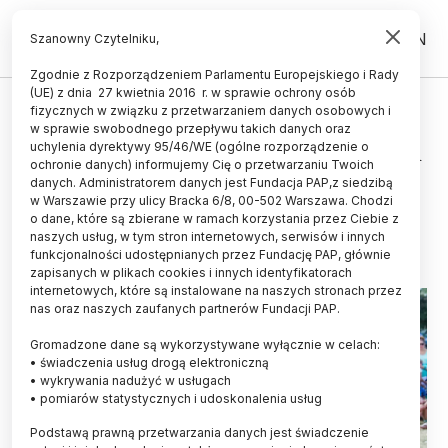
PL
EN
Szanowny Czytelniku,
Zgodnie z Rozporządzeniem Parlamentu Europejskiego i Rady
(UE) z dnia 27 kwietnia 2016 r. w sprawie ochrony osób
fizycznych w związku z przetwarzaniem danych osobowych i
Poznański Park Naukowo-
w sprawie swobodnego przepływu takich danych oraz
Technologiczny - animować dzieci
uchylenia dyrektywy 95/46/WE (ogólne rozporządzenie o
ochronie danych) informujemy Cię o przetwarzaniu Twoich
i wspierać innowatorów
danych. Administratorem danych jest Fundacja PAP,z siedzibą
w Warszawie przy ulicy Bracka 6/8, 00-502 Warszawa. Chodzi
07.12.2016
aktualizacja: 07.12.2016
o dane, które są zbierane w ramach korzystania przez Ciebie z
3 minuty czytania
naszych usług, w tym stron internetowych, serwisów i innych
funkcjonalności udostępnianych przez Fundację PAP, głównie
zapisanych w plikach cookies i innych identyfikatorach
internetowych, które są instalowane na naszych stronach przez
nas oraz naszych zaufanych partnerów Fundacji PAP.
Gromadzone dane są wykorzystywane wyłącznie w celach:
• świadczenia usług drogą elektroniczną
• wykrywania nadużyć w usługach
• pomiarów statystycznych i udoskonalenia usług
Podstawą prawną przetwarzania danych jest świadczenie