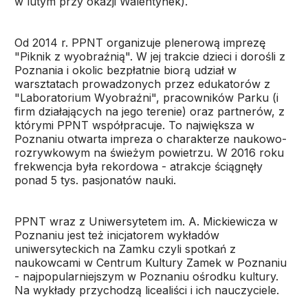
w lutym przy okazji Walentynek).
Od 2014 r. PPNT organizuje plenerową imprezę
"Piknik z wyobraźnią". W jej trakcie dzieci i dorośli z
Poznania i okolic bezpłatnie biorą udział w
warsztatach prowadzonych przez edukatorów z
"Laboratorium Wyobraźni", pracowników Parku (i
firm działających na jego terenie) oraz partnerów, z
którymi PPNT współpracuje. To największa w
Poznaniu otwarta impreza o charakterze naukowo-
rozrywkowym na świeżym powietrzu. W 2016 roku
frekwencja była rekordowa - atrakcje ściągnęły
ponad 5 tys. pasjonatów nauki.
PPNT wraz z Uniwersytetem im. A. Mickiewicza w
Poznaniu jest też inicjatorem wykładów
uniwersyteckich na Zamku czyli spotkań z
naukowcami w Centrum Kultury Zamek w Poznaniu
- najpopularniejszym w Poznaniu ośrodku kultury.
Na wykłady przychodzą licealiści i ich nauczyciele.