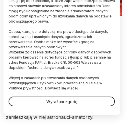
usługi i jej doskonalenie, a także zapewnienie bezpieczeństwa
co stanowi prawnie uzasadniony interes administratora Dane
mogą być udostępniane na zlecenie administratora danych
podmiotom uprawnionym do uzyskania danych na podstawie
Wizualizacja: Scott Porter
obowiązującego prawa.
Pierwsza w Polsce i jedna z pierwszych w Europie
Osoba, której dane dotyczą, ma prawo dostępu do danych,
testowa baza księżycowa ma powstać w
sprostowania i usunięcia danych, ograniczenia ich
przetwarzania. Osoba może też wycofać zgodę na
małopolskim Rzepienniku Biskupim. W sierpniu
przetwarzanie danych osobowych.
zamieszkają w niej astronauci-amatorzy, których
Wszelkie zgłoszenia dotyczące ochrony danych osobowych
czekają prawdziwe naukowe zadania. Na razie
prosimy kierować na adres
fundacja@pap.pl
lub pisemnie na
jednak twórcy bazy zbierają fundusze na jej
adres Fundacja PAP, ul. Bracka 6/8, 00-502 Warszawa z
budowę.
dopiskiem "ochrona danych osobowych"
Więcej o zasadach przetwarzania danych osobowych i
Projekt budowy bazy realizuje Europejska Fundacja
przysługujących Użytkownikowi prawach znajduje się w
Kosmiczna, która uruchomiła właśnie projekt
Polityce prywatności.
Dowiedz się więcej.
społecznościowego zbierania funduszy na portalu
Polak Potrafi. Księżycowa baza, zwana habitatem,
Wyrażam zgodę
stanie w małopolskim Rzepienniku Biskupim. Według
planów w sierpniu – na nieco ponad dwa tygodnie -
zamieszkają w niej astronauci-amatorzy.