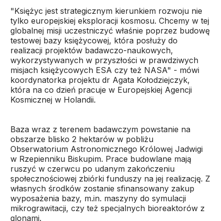
"Księżyc jest strategicznym kierunkiem rozwoju nie
tylko europejskiej eksploracji kosmosu. Chcemy w tej
globalnej misji uczestniczyć właśnie poprzez budowę
testowej bazy księżycowej, która posłuży do
realizacji projektów badawczo-naukowych,
wykorzystywanych w przyszłości w prawdziwych
misjach księżycowych ESA czy też NASA" - mówi
koordynatorka projektu dr Agata Kołodziejczyk,
która na co dzień pracuje w Europejskiej Agencji
Kosmicznej w Holandii.
Baza wraz z terenem badawczym powstanie na
obszarze blisko 2 hektarów w pobliżu
Obserwatorium Astronomicznego Królowej Jadwigi
w Rzepienniku Biskupim. Prace budowlane mają
ruszyć w czerwcu po udanym zakończeniu
społecznościowej zbiórki funduszy na jej realizację. Z
własnych środków zostanie sfinansowany zakup
wyposażenia bazy, m.in. maszyny do symulacji
mikrograwitacji, czy też specjalnych bioreaktorów z
glonami.