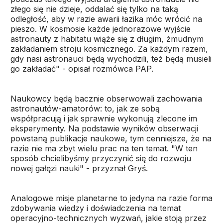
złego się nie dzieje, oddalać się tylko na taką
odległość, aby w razie awarii łazika móc wrócić na
pieszo. W kosmosie każde jednorazowe wyjście
astronauty z habitatu wiąże się z długim, żmudnym
zakładaniem stroju kosmicznego. Za każdym razem,
gdy nasi astronauci będą wychodzili, też będą musieli
go zakładać" - opisał rozmówca PAP.
Naukowcy będą bacznie obserwowali zachowania
astronautów-amatorów: to, jak ze sobą
współpracują i jak sprawnie wykonują zlecone im
eksperymenty. Na podstawie wyników obserwacji
powstaną publikacje naukowe, tym cenniejsze, że na
razie nie ma zbyt wielu prac na ten temat. "W ten
sposób chcielibyśmy przyczynić się do rozwoju
nowej gałęzi nauki" - przyznał Gryś.
Analogowe misje planetarne to jedyna na razie forma
zdobywania wiedzy i doświadczenia na temat
operacyjno-technicznych wyzwań, jakie stoją przez