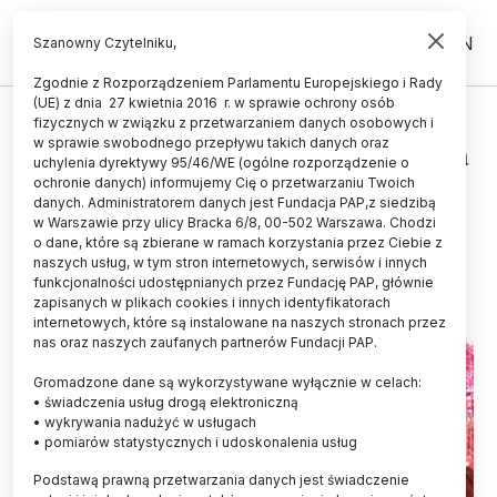
PL
EN
Szanowny Czytelniku,
Zgodnie z Rozporządzeniem Parlamentu Europejskiego i Rady
(UE) z dnia 27 kwietnia 2016 r. w sprawie ochrony osób
KOSMOS
fizycznych w związku z przetwarzaniem danych osobowych i
w sprawie swobodnego przepływu takich danych oraz
Testowa baza księżycowa czeka na
uchylenia dyrektywy 95/46/WE (ogólne rozporządzenie o
wsparcie internautów
ochronie danych) informujemy Cię o przetwarzaniu Twoich
danych. Administratorem danych jest Fundacja PAP,z siedzibą
w Warszawie przy ulicy Bracka 6/8, 00-502 Warszawa. Chodzi
19.04.2016
aktualizacja: 19.04.2016
o dane, które są zbierane w ramach korzystania przez Ciebie z
3 minuty czytania
naszych usług, w tym stron internetowych, serwisów i innych
funkcjonalności udostępnianych przez Fundację PAP, głównie
zapisanych w plikach cookies i innych identyfikatorach
internetowych, które są instalowane na naszych stronach przez
nas oraz naszych zaufanych partnerów Fundacji PAP.
Gromadzone dane są wykorzystywane wyłącznie w celach:
• świadczenia usług drogą elektroniczną
• wykrywania nadużyć w usługach
• pomiarów statystycznych i udoskonalenia usług
Podstawą prawną przetwarzania danych jest świadczenie