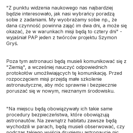
"Z punktu widzenia naukowego nas najbardziej
będzie interesowało, jak nasi wybrańcy poradzą
sobie z zadaniami. My wyobrażamy sobie np., że
dana czynność powinna zająć im dwa dni, a może się
okazać, że w warunkach misji będą to cztery dni" -
wyjaśniał PAP jeden z twórców projektu Szymon
Gryś.
Poza tym astronauci będą musieli komunikować się z
"Ziemią", a wcześniej nauczyć odpowiednich
protokołów umożliwiających tę komunikację. Przed
rozpoczęciem misji przejdą małe szkolenie
astronautyczne, aby móc sprawnie i bezpiecznie
poruszać się w nowym, nieznanym środowisku.
"Na miejscu będą obowiązywały ich takie same
procedury bezpieczeństwa, które obowiązują
astronautów. Na zewnątrz habitatu zawsze będą
wychodzili w parach, będą musieli obserwować, czy
podczas takiego wyjścia drugiemu astronaucie nic