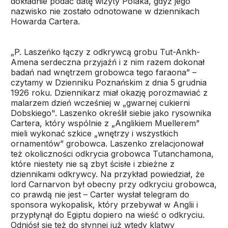
dokładnie podać datę wizyty Polaka, gdyż jego
nazwisko nie zostało odnotowane w dziennikach
Howarda Cartera.
„P. Laszeńko łączy z odkrywcą grobu Tut-Ankh-
Amena serdeczna przyjaźń i z nim razem dokonał
badań nad wnętrzem grobowca tego faraona” –
czytamy w Dzienniku Poznańskim z dnia 5 grudnia
1926 roku. Dziennikarz miał okazję porozmawiać z
malarzem dzień wcześniej w „gwarnej cukierni
Dobskiego". Laszenko określił siebie jako rysownika
Cartera, który wspólnie z „Anglikiem Muellerem”
mieli wykonać szkice „wnętrzy i wszystkich
ornamentów” grobowca. Laszenko zrelacjonował
też okoliczności odkrycia grobowca Tutanchamona,
które niestety nie są zbyt ścisłe i zbieżne z
dziennikami odkrywcy. Na przykład powiedział, że
lord Carnarvon był obecny przy odkryciu grobowca,
co prawdą nie jest – Carter wysłał telegram do
sponsora wykopalisk, który przebywał w Anglii i
przypłynął do Egiptu dopiero na wieść o odkryciu.
Odniósł się też do słynnej już wtedy klątwy