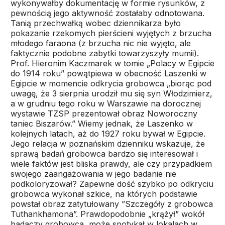
wykonywałby dokumentację w formie rysunków, z
pewnością jego aktywność zostałaby odnotowana.
Tanią przechwałką wobec dziennikarza było
pokazanie rzekomych pierścieni wyjętych z brzucha
młodego faraona (z brzucha nic nie wyjęto, ale
faktycznie podobne zabytki towarzyszyły mumii).
Prof. Hieronim Kaczmarek w tomie „Polacy w Egipcie
do 1914 roku” powątpiewa w obecność Laszenki w
Egipcie w momencie odkrycia grobowca „biorąc pod
uwagę, że 3 sierpnia urodził mu się syn Włodzimierz,
a w grudniu tego roku w Warszawie na dorocznej
wystawie TZSP prezentował obraz Noworoczny
taniec Biszarów.” Wiemy jednak, że Laszenko w
kolejnych latach, aż do 1927 roku bywał w Egipcie.
Jego relacja w poznańskim dzienniku wskazuje, że
sprawą badań grobowca bardzo się interesował i
wiele faktów jest bliska prawdy, ale czy przypadkiem
swojego zaangażowania w jego badanie nie
podkoloryzował? Zapewne dość szybko po odkryciu
grobowca wykonał szkice, na których podstawie
powstał obraz zatytułowany ”Szczegóły z grobowca
Tuthankhamona”. Prawdopodobnie „krążył” wokół
badaczy grobowca, może spotykał w lokalach w