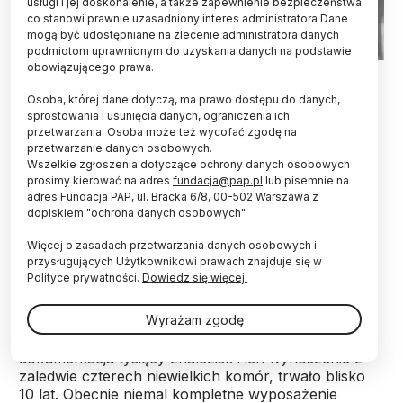
usługi i jej doskonalenie, a także zapewnienie bezpieczeństwa
co stanowi prawnie uzasadniony interes administratora Dane
mogą być udostępniane na zlecenie administratora danych
podmiotom uprawnionym do uzyskania danych na podstawie
obowiązującego prawa.
Fot. Aleksander Laszenko (pierwszy z lewej) podczas wystawy
w Poznaniu, domena publiczna
Osoba, której dane dotyczą, ma prawo dostępu do danych,
sprostowania i usunięcia danych, ograniczenia ich
„Czy coś Pan widzi?” – zapytał lord Carnarvon
przetwarzania. Osoba może też wycofać zgodę na
archeologa, który wetknął do wnętrza grobowca
przetwarzanie danych osobowych.
świecę. „Tak. To jest cudowne!” – odparł Howard
Wszelkie zgłoszenia dotyczące ochrony danych osobowych
Carter. Niebawem do środka miał wejść
prosimy kierować na adres
fundacja@pap.pl
lub pisemnie na
Aleksander Laszenko, polski malarz orientalista –
adres Fundacja PAP, ul. Bracka 6/8, 00-502 Warszawa z
dokładnie 93 lata temu, 26 listopada 1922 r.,
dopiskiem "ochrona danych osobowych"
otwarto grobowiec Tutanchamona.
Więcej o zasadach przetwarzania danych osobowych i
przysługujących Użytkownikowi prawach znajduje się w
Polityce prywatności.
Dowiedz się więcej.
Grobowiec Tutanchamona jest jednym z
najmniejszych miejsc ostatecznego spoczynku,
Wyrażam zgodę
spośród tych należących do faraonów na terenie
Doliny Królów w Luksorze. Mimo to skrzętna
dokumentacja tysięcy znalezisk i ich wynoszenie z
zaledwie czterech niewielkich komór, trwało blisko
10 lat. Obecnie niemal kompletne wyposażenie