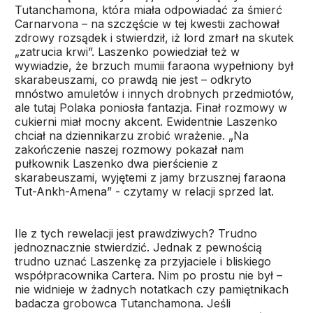
Tutanchamona, która miała odpowiadać za śmierć
Carnarvona – na szczęście w tej kwestii zachował
zdrowy rozsądek i stwierdził, iż lord zmarł na skutek
„zatrucia krwi”. Laszenko powiedział też w
wywiadzie, że brzuch mumii faraona wypełniony był
skarabeuszami, co prawdą nie jest – odkryto
mnóstwo amuletów i innych drobnych przedmiotów,
ale tutaj Polaka poniosła fantazja. Finał rozmowy w
cukierni miał mocny akcent. Ewidentnie Laszenko
chciał na dziennikarzu zrobić wrażenie. „Na
zakończenie naszej rozmowy pokazał nam
pułkownik Laszenko dwa pierścienie z
skarabeuszami, wyjętemi z jamy brzusznej faraona
Tut-Ankh-Amena” - czytamy w relacji sprzed lat.
Ile z tych rewelacji jest prawdziwych? Trudno
jednoznacznie stwierdzić. Jednak z pewnością
trudno uznać Laszenkę za przyjaciele i bliskiego
współpracownika Cartera. Nim po prostu nie był –
nie widnieje w żadnych notatkach czy pamiętnikach
badacza grobowca Tutanchamona. Jeśli