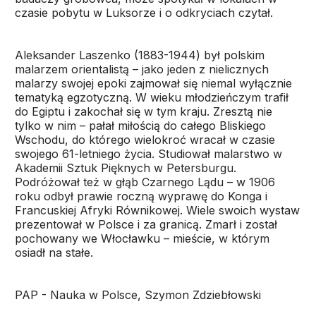
czasie pobytu w Luksorze i o odkryciach czytał.
Aleksander Laszenko (1883-1944) był polskim
malarzem orientalistą – jako jeden z nielicznych
malarzy swojej epoki zajmował się niemal wyłącznie
tematyką egzotyczną. W wieku młodzieńczym trafił
do Egiptu i zakochał się w tym kraju. Zresztą nie
tylko w nim – pałał miłością do całego Bliskiego
Wschodu, do którego wielokroć wracał w czasie
swojego 61-letniego życia. Studiował malarstwo w
Akademii Sztuk Pięknych w Petersburgu.
Podróżował też w głąb Czarnego Lądu – w 1906
roku odbył prawie roczną wyprawę do Konga i
Francuskiej Afryki Równikowej. Wiele swoich wystaw
prezentował w Polsce i za granicą. Zmarł i został
pochowany we Włocławku – mieście, w którym
osiadł na stałe.
PAP - Nauka w Polsce, Szymon Zdziebłowski