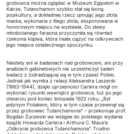
grobowca można oglądać w Muzeum Egipskim w
Kairze. Tutanchamon szybko stał się ikoną
popkultury, a dokładniej rzecz ujmując jego złota
maska, wykonana z litego złota, eksponowana w
honorowym miejscu na wystawie. Do sławy
młodocianego faraona przyczyniła się również
rzekoma klątwa, która miała ciążyć na odkrywcach
jego miejsca ostatecznego spoczynku.
Niestety ani w badaniach nad grobowcem, ani przy
analizach gabinetowych nie uczestniczył żaden
badacz z (odradzającej się w tym czasie) Polski.
Jednak jak wynika z relacji Aleksandra Laszenki
(1883-1944), dzięki uprzejmości Cartera mógł on
wykonać rysunki wewnątrz grobowca, tuż po jego
otwarciu pod koniec listopada 1922 roku. „Był
jedynym Polakiem, który w tym czasie przewinął się
przez grobowiec Tutanchamona” – przekonuje prof.
Bogdan Żurawski we wstępie do polskiego wydania
książki Howarda Cartera i Arthura C. Mace’a
„Odkrycie grobowca Tutanchamona”. Trudno