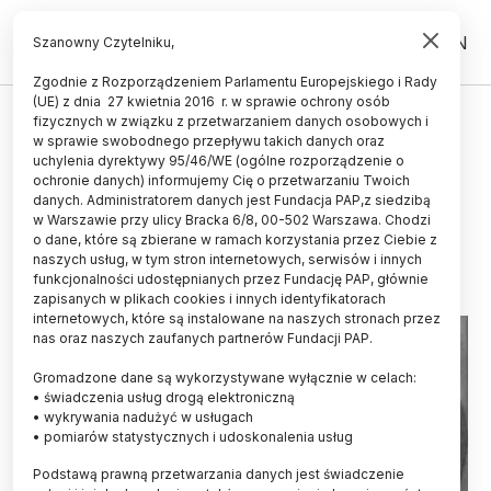
PL
EN
Szanowny Czytelniku,
Zgodnie z Rozporządzeniem Parlamentu Europejskiego i Rady
(UE) z dnia 27 kwietnia 2016 r. w sprawie ochrony osób
fizycznych w związku z przetwarzaniem danych osobowych i
Polski wątek związany odkryciem
w sprawie swobodnego przepływu takich danych oraz
najsłynniejszego faraońskiego
uchylenia dyrektywy 95/46/WE (ogólne rozporządzenie o
ochronie danych) informujemy Cię o przetwarzaniu Twoich
grobowca
danych. Administratorem danych jest Fundacja PAP,z siedzibą
w Warszawie przy ulicy Bracka 6/8, 00-502 Warszawa. Chodzi
26.11.2015
aktualizacja: 26.11.2015
o dane, które są zbierane w ramach korzystania przez Ciebie z
4 minuty czytania
naszych usług, w tym stron internetowych, serwisów i innych
funkcjonalności udostępnianych przez Fundację PAP, głównie
zapisanych w plikach cookies i innych identyfikatorach
internetowych, które są instalowane na naszych stronach przez
nas oraz naszych zaufanych partnerów Fundacji PAP.
Gromadzone dane są wykorzystywane wyłącznie w celach:
• świadczenia usług drogą elektroniczną
• wykrywania nadużyć w usługach
• pomiarów statystycznych i udoskonalenia usług
Podstawą prawną przetwarzania danych jest świadczenie