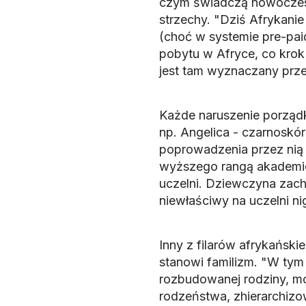
czym świadczą nowoczesn
strzechy. "Dziś Afrykani
(choć w systemie pre-paid
pobytu w Afryce, co krok
jest tam wyznaczany prze
Każde naruszenie porząd
np. Angelica - czarnoskó
poprowadzenia przez nią 
wyższego rangą akademic
uczelni. Dziewczyna zach
niewłaściwy na uczelni nig
Inny z filarów afrykański
stanowi familizm. "W tym 
rozbudowanej rodziny, mo
rodzeństwa, zhierarchizowa