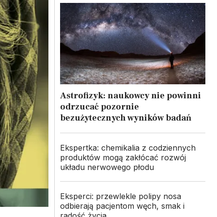
Astrofizyk: naukowcy nie powinni
odrzucać pozornie
bezużytecznych wyników badań
Ekspertka: chemikalia z codziennych
produktów mogą zakłócać rozwój
układu nerwowego płodu
Eksperci: przewlekle polipy nosa
odbierają pacjentom węch, smak i
radość życia