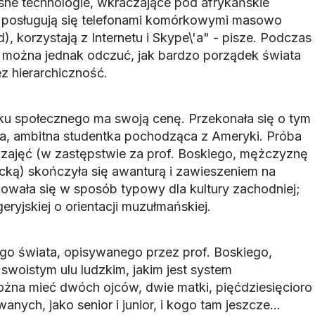
e technologie, wkraczające pod afrykańskie
e posługują się telefonami komórkowymi masowo
), korzystają z Internetu i Skype\'a" - pisze. Podczas
 można jednak odczuć, jak bardzo porządek świata
z hierarchiczność.
ku społecznego ma swoją cenę. Przekonała się o tym
ra, ambitna studentka pochodząca z Ameryki. Próba
zajęć (w zastępstwie za prof. Boskiego, mężczyznę
ką) skończyła się awanturą i zawieszeniem na
owała się w sposób typowy dla kultury zachodniej;
eryjskiej o orientacji muzułmańskiej.
ego świata, opisywanego przez prof. Boskiego,
swoistym ulu ludzkim, jakim jest system
żna mieć dwóch ojców, dwie matki, pięćdziesięcioro
nych, jako senior i junior, i kogo tam jeszcze...