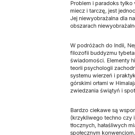
Problem i paradoks tylko 
miecz i tarczę, jest jed
Jej niewyobrażalna dla na
obszarach niewyobrażaln
W podróżach do Indii, Ne
filozofii buddyzmu tybeta
świadomości. Elementy hi
teorii psychologii zachod
systemu wierzeń i praktyk
górskimi orłami w Himala
zwiedzania świątyń i spot
Bardzo ciekawe są wspom
(krzykliwego techno czy i
tłocznych, hałaśliwych mi
społecznym konwencjom.