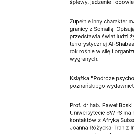
śpiewy, jedzenie i opowie
Zupełnie inny charakter m
granicy z Somalią. Opisuj
przedstawia świat ludzi ży
terrorystycznej Al-Shabaa
rok rośnie w siłę i organi
wygranych.
Książka "Podróże psychol
poznańskiego wydawnictw
Prof. dr hab. Paweł Boski
Uniwersytecie SWPS ma 
kontaktów z Afryką Subsah
Joanna Różycka-Tran z In