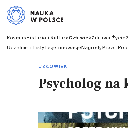
Kosmos
Historia i Kultura
Człowiek
Zdrowie
Życie
Uczelnie i Instytucje
Innowacje
Nagrody
Prawo
Pop
CZŁOWIEK
Psycholog na 