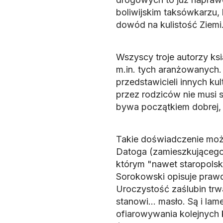
boliwijskim taksówkarzu,
dowód na kulistość Ziemi
Wszyscy troje autorzy ks
m.in. tych aranżowanych
przedstawicieli innych ku
przez rodziców nie musi 
bywa początkiem dobrej, tr
Takie doświadczenie może
Datoga (zamieszkującego 
którym "nawet staropolski
Sorokowski opisuje prawd
Uroczystość zaślubin trwa
stanowi... masło. Są i la
ofiarowywania kolejnych 