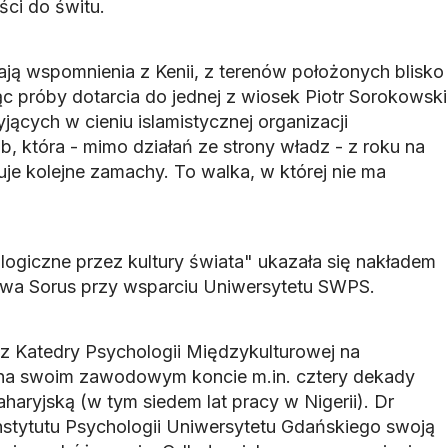
ści do świtu.
ają wspomnienia z Kenii, z terenów położonych blisko
ąc próby dotarcia do jednej z wiosek Piotr Sorokowski
jących w cieniu islamistycznej organizacji
b, która - mimo działań ze strony władz - z roku na
zuje kolejne zamachy. To walka, w której nie ma
ogiczne przez kultury świata" ukazała się nakładem
a Sorus przy wsparciu Uniwersytetu SWPS.
 z Katedry Psychologii Międzykulturowej na
na swoim zawodowym koncie m.in. cztery dekady
aryjską (w tym siedem lat pracy w Nigerii). Dr
stytutu Psychologii Uniwersytetu Gdańskiego swoją