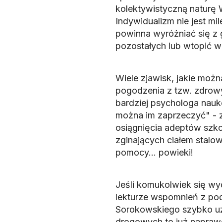
kolektywistyczną naturę W
Indywidualizm nie jest mi
powinna wyróżniać się z g
pozostałych lub wtopić w 
Wiele zjawisk, jakie moż
pogodzenia z tzw. zdrow
bardziej psychologa nauko
można im zaprzeczyć" - 
osiągnięcia adeptów szko
zginających ciałem stalo
pomocy... powieki!
Jeśli komukolwiek się wy
lekturze wspomnień z podr
Sorokowskiego szybko uzn
drogowych to już naprawd