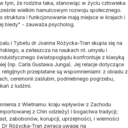
w tym, że rodzina taka, stanowiąc w życiu człowieka
nocześnie wielkim hamulcowym rozwoju społecznego.
s struktura i funkcjonowanie mają miejsce w krajach i
ej biedy" - zauważa psycholog.
palu i Tybetu dr Joanna Różycka-Tran skupia się na
ńskiego, a zwłaszcza na naukach nt. umysłu i
nduistycznego światopoglądu konfrontuje z klasyką
niej (np. Carla Gustawa Junga). Jej relacje dotyczące
 religijnych przeplatane są wspomnieniami: z obiadu z
jach, ceremonii zaślubin, podniebnego pogrzebu,
kań z ludźmi.
nienia z Wietnamu: kraju wpływów z Zachodu
mportowanej z Chin odzieży) i bogactwa tradycji;
ast, zabobonów, korupcji, uprzejmości, i wierności
 Dr Różycka-Tran zwraca uwagę na