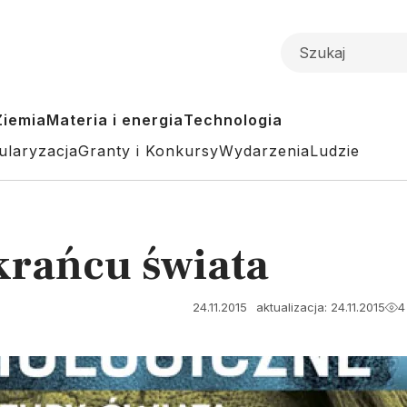
Ziemia
Materia i energia
Technologia
ularyzacja
Granty i Konkursy
Wydarzenia
Ludzie
krańcu świata
24.11.2015
aktualizacja: 24.11.2015
4