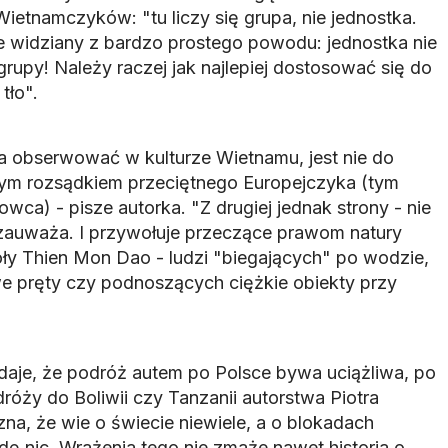
ietnamczyków: "tu liczy się grupa, nie jednostka.
le widziany z bardzo prostego powodu: jednostka nie
rupy! Należy raczej jak najlepiej dostosować się do
tło".
na obserwować w kulturze Wietnamu, jest nie do
ym rozsądkiem przeciętnego Europejczyka (tym
wca) - pisze autorka. "Z drugiej jednak strony - nie
zauważa. I przywołuje przeczące prawom natury
ły Thien Mon Dao - ludzi "biegających" po wodzie,
we pręty czy podnoszących ciężkie obiekty przy
daje, że podróż autem po Polsce bywa uciążliwa, po
óży do Boliwii czy Tanzanii autorstwa Piotra
a, że wie o świecie niewiele, a o blokadach
ę nic. Wrażenia tego nie zmaże nawet historia o