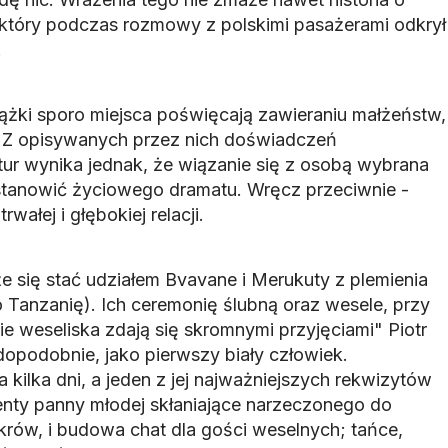
 który podczas rozmowy z polskimi pasażerami odkrył
.
iążki sporo miejsca poświęcają zawieraniu małżeństw,
. Z opisywanych przez nich doświadczeń
ltur wynika jednak, że wiązanie się z osobą wybrana
stanowić życiowego dramatu. Wręcz przeciwnie -
wałej i głębokiej relacji.
 się stać udziałem Bvavane i Merukuty z plemienia
Tanzanię). Ich ceremonię ślubną oraz wesele, przy
e weseliska zdają się skromnymi przyjęciami" Piotr
opodobnie, jako pierwszy biały człowiek.
 kilka dni, a jeden z jej najważniejszych rekwizytów
menty panny młodej skłaniające narzeczonego do
krów, i budowa chat dla gości weselnych; tańce,