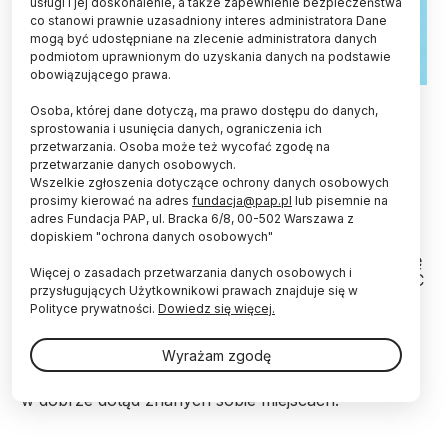
usługi i jej doskonalenie, a także zapewnienie bezpieczeństwa
co stanowi prawnie uzasadniony interes administratora Dane
mogą być udostępniane na zlecenie administratora danych
podmiotom uprawnionym do uzyskania danych na podstawie
obowiązującego prawa.
Fot. Adobe Stock
Osoba, której dane dotyczą, ma prawo dostępu do danych,
sprostowania i usunięcia danych, ograniczenia ich
Przedwczesną demencję może wywołać niedobór
przetwarzania. Osoba może też wycofać zgodę na
witaminy D oraz depresja - wynika z badań w
przetwarzanie danych osobowych.
Wielkiej Brytanii oraz Niderlandach,
Wszelkie zgłoszenia dotyczące ochrony danych osobowych
opublikowanych przez „JAMA Neurology”.
prosimy kierować na adres
fundacja@pap.pl
lub pisemnie na
adres Fundacja PAP, ul. Bracka 6/8, 00-502 Warszawa z
dopiskiem "ochrona danych osobowych"
Za przedwczesną demencję uznaje się pojawienie się
Więcej o zasadach przetwarzania danych osobowych i
tego schorzenia przed 65. rokiem życia. Według BBC
przysługujących Użytkownikowi prawach znajduje się w
News w Wielkiej Brytanii cierpi z tego powodu około
Polityce prywatności.
Dowiedz się więcej.
70 tys. osób. Głównym jej objawem są zaburzenia
pamięci, szczególnie pamięci krótkotrwałej. Mogą
Wyrażam zgodę
jednak występować również takie dolegliwości, jak
zaburzenia zachowania oraz trudności z orientacją
w dobrze dotąd znanych sobie miejscach.