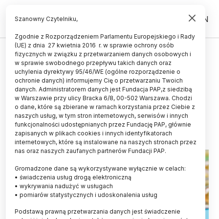
PL
EN
Szanowny Czytelniku,
Zgodnie z Rozporządzeniem Parlamentu Europejskiego i Rady
(UE) z dnia 27 kwietnia 2016 r. w sprawie ochrony osób
ŚWIAT
fizycznych w związku z przetwarzaniem danych osobowych i
w sprawie swobodnego przepływu takich danych oraz
Badania: niedobór witaminy D i
uchylenia dyrektywy 95/46/WE (ogólne rozporządzenie o
depresja zwiększają ryzyko
ochronie danych) informujemy Cię o przetwarzaniu Twoich
danych. Administratorem danych jest Fundacja PAP,z siedzibą
przedwczesnej demencji
w Warszawie przy ulicy Bracka 6/8, 00-502 Warszawa. Chodzi
o dane, które są zbierane w ramach korzystania przez Ciebie z
28.12.2023
aktualizacja: 28.12.2023
naszych usług, w tym stron internetowych, serwisów i innych
2 minuty czytania
funkcjonalności udostępnianych przez Fundację PAP, głównie
zapisanych w plikach cookies i innych identyfikatorach
internetowych, które są instalowane na naszych stronach przez
nas oraz naszych zaufanych partnerów Fundacji PAP.
Gromadzone dane są wykorzystywane wyłącznie w celach:
• świadczenia usług drogą elektroniczną
• wykrywania nadużyć w usługach
• pomiarów statystycznych i udoskonalenia usług
Podstawą prawną przetwarzania danych jest świadczenie