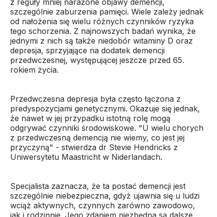
z reguły mniej narażone objawy demencji,
szczególnie zaburzenia pamięci. Wiele zależy jednak
od nałożenia się wielu różnych czynników ryzyka
tego schorzenia. Z najnowszych badań wynika, że
jednymi z nich są także niedobór witaminy D oraz
depresja, sprzyjające na dodatek demencji
przedwczesnej, występującej jeszcze przed 65.
rokiem życia.
Przedwczesna depresja była często łączona z
predyspozycjami genetycznymi. Okazuje się jednak,
że nawet w jej przypadku istotną rolę mogą
odgrywać czynniki środowiskowe. "U wielu chorych
z przedwczesną demencją nie wiemy, co jest jej
przyczyną" - stwierdza dr Stevie Hendricks z
Uniwersytetu Maastricht w Niderlandach.
Specjalista zaznacza, że ta postać demencji jest
szczególnie niebezpieczna, gdyż ujawnia się u ludzi
wciąż aktywnych, czynnych zarówno zawodowo,
jak i rodzinnie. Jego zdaniem niezbędna są dalsze